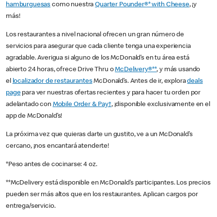
hamburguesas
como nuestra
Quarter Pounder®* with Cheese
, ¡y
más!
Los restaurantes a nivel nacional ofrecen un gran número de
servicios para asegurar que cada cliente tenga una experiencia
agradable. Averigua si alguno de los McDonald’s en tu área está
abierto 24 horas, ofrece Drive Thru o
McDelivery®**
, y más usando
el
localizador de restaurantes
McDonald’s. Antes de ir, explora
deals
page
para ver nuestras ofertas recientes y para hacer tu orden por
adelantado con
Mobile Order & Pay†
, ¡disponible exclusivamente en el
app de McDonald’s!
La próxima vez que quieras darte un gustito, ve a un McDonald’s
cercano, ¡nos encantará atenderte!
*Peso antes de cocinarse: 4 oz.
**McDelivery está disponible en McDonald’s participantes. Los precios
pueden ser más altos que en los restaurantes. Aplican cargos por
entrega/servicio.