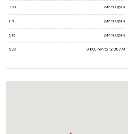
Thursday 24hrs Open
Thu
24hrs Open
Friday 24hrs Open
Fri
24hrs Open
Saturday 24hrs Open
Sat
24hrs Open
Sunday 04:00 AM to 12:00 AM
Sun
04:00 AM to 12:00 AM