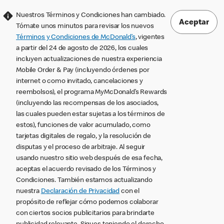
Nuestros Términos y Condiciones han cambiado.
Aceptar
Tómate unos minutos para revisar los nuevos
Términos y Condiciones de McDonald’s
, vigentes
a partir del 24 de agosto de 2026, los cuales
incluyen actualizaciones de nuestra experiencia
Mobile Order & Pay (incluyendo órdenes por
internet o como invitado, cancelaciones y
reembolsos), el programa MyMcDonald’s Rewards
(incluyendo las recompensas de los asociados,
las cuales pueden estar sujetas a los términos de
estos), funciones de valor acumulado, como
tarjetas digitales de regalo, y la resolución de
disputas y el proceso de arbitraje. Al seguir
usando nuestro sitio web después de esa fecha,
aceptas el acuerdo revisado de los Términos y
Condiciones. También estamos actualizando
nuestra
Declaración de Privacidad
con el
propósito de reflejar cómo podemos colaborar
con ciertos socios publicitarios para brindarte