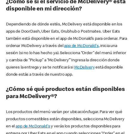
¿Cómo sé si el servicio de McDelivery® está
disponible en mi dirección?
Dependiendo de dónde estés, McDelivery está disponible en los
apps de DoorDash, Uber Eats, Grubhub o Postmates. Uber Eats
también está disponible en el app de McDonald’s para ordenar. Para
ordenar McDelivery a través del
app de McDonald's
, inicia una
sesión (si no lo has hecho ya). Selecciona “Order” del menú inferior
y cambia de “Pickup” a “McDelivery’” Ingresa la dirección donde
quieres la entrega y se te notificará si
McDelivery
está disponible
donde estás a través de nuestro app.
¿Cómo sé qué productos están disponibles
para McDelivery®?
Los productos del menú varían por ubicación/lugar. Para ver qué
productos comestibles están disponibles, selecciona McDelivery
en el
app de McDonald's
y verás los productos disponibles para
entrega por Uber Eats en el app cuando selecciones “Order” en el