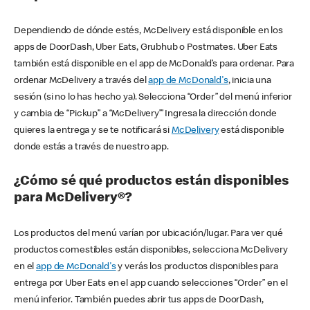
Dependiendo de dónde estés, McDelivery está disponible en los
apps de DoorDash, Uber Eats, Grubhub o Postmates. Uber Eats
también está disponible en el app de McDonald’s para ordenar. Para
ordenar McDelivery a través del
app de McDonald's
, inicia una
sesión (si no lo has hecho ya). Selecciona “Order” del menú inferior
y cambia de “Pickup” a “McDelivery’” Ingresa la dirección donde
quieres la entrega y se te notificará si
McDelivery
está disponible
donde estás a través de nuestro app.
¿Cómo sé qué productos están disponibles
para McDelivery®?
Los productos del menú varían por ubicación/lugar. Para ver qué
productos comestibles están disponibles, selecciona McDelivery
en el
app de McDonald's
y verás los productos disponibles para
entrega por Uber Eats en el app cuando selecciones “Order” en el
menú inferior. También puedes abrir tus apps de DoorDash,