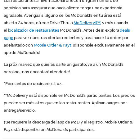
Los restaurantes a nivel nacional ofrecen un gran número de
servicios para asegurar que cada cliente tenga una experiencia
agradable. Averigua si alguno de los McDonald’s en tu área está
abierto 24 horas, ofrece Drive Thru o
McDelivery®**
, y más usando
el
localizador de restaurantes
McDonald’s. Antes de ir, explora
deals
page
para ver nuestras ofertas recientes y para hacer tu orden por
adelantado con
Mobile Order & Pay†
, ¡disponible exclusivamente en el
app de McDonald’s!
La próxima vez que quieras darte un gustito, ve a un McDonald’s
cercano, ¡nos encantará atenderte!
*Peso antes de cocinarse: 4 oz.
**McDelivery está disponible en McDonald’s participantes. Los precios
pueden ser más altos que en los restaurantes. Aplican cargos por
entrega/servicio.
†Se requiere la descarga del app de McD y el registro. Mobile Order &
Pay está disponible en McDonald’s participantes.