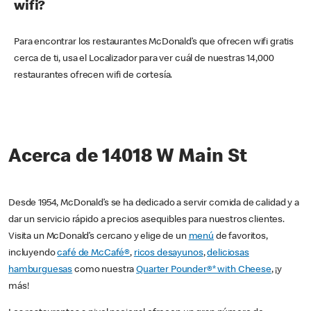
wifi?
Para encontrar los restaurantes McDonald’s que ofrecen wifi gratis
cerca de ti, usa el Localizador para ver cuál de nuestras 14,000
restaurantes ofrecen wifi de cortesía.
Acerca de 14018 W Main St
Desde 1954, McDonald’s se ha dedicado a servir comida de calidad y a
dar un servicio rápido a precios asequibles para nuestros clientes.
Visita un McDonald’s cercano y elige de un
menú
de favoritos,
incluyendo
café de McCafé®
,
ricos desayunos
,
deliciosas
hamburguesas
como nuestra
Quarter Pounder®* with Cheese
, ¡y
más!