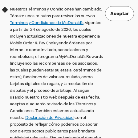
Nuestros Términos y Condiciones han cambiado.
Aceptar
Tómate unos minutos para revisar los nuevos
Términos y Condiciones de McDonald’s
, vigentes
a partir del 24 de agosto de 2026, los cuales
incluyen actualizaciones de nuestra experiencia
Mobile Order & Pay (incluyendo órdenes por
internet o como invitado, cancelaciones y
reembolsos), el programa MyMcDonald’s Rewards
(incluyendo las recompensas de los asociados,
las cuales pueden estar sujetas a los términos de
estos), funciones de valor acumulado, como
tarjetas digitales de regalo, y la resolución de
disputas y el proceso de arbitraje. Al seguir
usando nuestro sitio web después de esa fecha,
aceptas el acuerdo revisado de los Términos y
Condiciones. También estamos actualizando
nuestra
Declaración de Privacidad
con el
propósito de reflejar cómo podemos colaborar
con ciertos socios publicitarios para brindarte