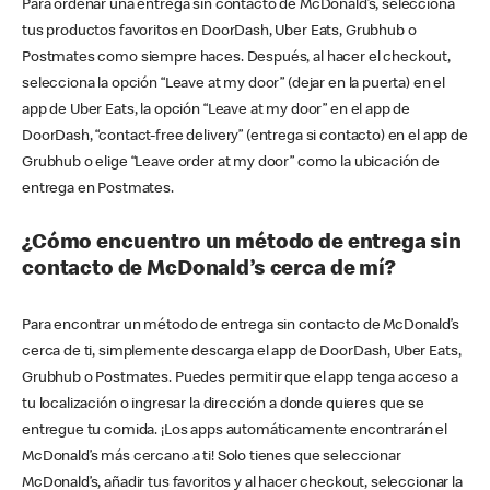
Para ordenar una entrega sin contacto de McDonald’s, selecciona
tus productos favoritos en DoorDash, Uber Eats, Grubhub o
Postmates como siempre haces. Después, al hacer el checkout,
selecciona la opción “Leave at my door” (dejar en la puerta) en el
app de Uber Eats, la opción “Leave at my door” en el app de
DoorDash, “contact-free delivery” (entrega si contacto) en el app de
Grubhub o elige “Leave order at my door” como la ubicación de
entrega en Postmates.
¿Cómo encuentro un método de entrega sin
contacto de McDonald’s cerca de mí?
Para encontrar un método de entrega sin contacto de McDonald’s
cerca de ti, simplemente descarga el app de DoorDash, Uber Eats,
Grubhub o Postmates. Puedes permitir que el app tenga acceso a
tu localización o ingresar la dirección a donde quieres que se
entregue tu comida. ¡Los apps automáticamente encontrarán el
McDonald’s más cercano a ti! Solo tienes que seleccionar
McDonald’s, añadir tus favoritos y al hacer checkout, seleccionar la