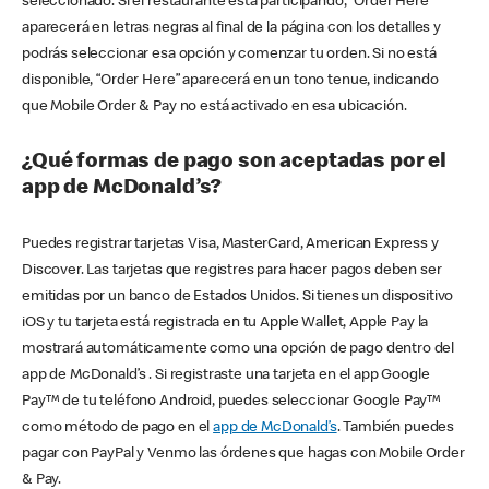
seleccionado. Si el restaurante está participando, “Order Here”
aparecerá en letras negras al final de la página con los detalles y
podrás seleccionar esa opción y comenzar tu orden. Si no está
disponible, “Order Here” aparecerá en un tono tenue, indicando
que Mobile Order & Pay no está activado en esa ubicación.
¿Qué formas de pago son aceptadas por el
app de McDonald’s?
Puedes registrar tarjetas Visa, MasterCard, American Express y
Discover. Las tarjetas que registres para hacer pagos deben ser
emitidas por un banco de Estados Unidos. Si tienes un dispositivo
iOS y tu tarjeta está registrada en tu Apple Wallet, Apple Pay la
mostrará automáticamente como una opción de pago dentro del
app de McDonald’s . Si registraste una tarjeta en el app Google
Pay™ de tu teléfono Android, puedes seleccionar Google Pay™
como método de pago en el
app de McDonald’s
. También puedes
pagar con PayPal y Venmo las órdenes que hagas con Mobile Order
& Pay.