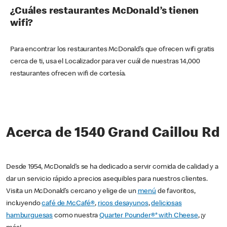
¿Cuáles restaurantes McDonald’s tienen
wifi?
Para encontrar los restaurantes McDonald’s que ofrecen wifi gratis
cerca de ti, usa el Localizador para ver cuál de nuestras 14,000
restaurantes ofrecen wifi de cortesía.
Acerca de 1540 Grand Caillou Rd
Desde 1954, McDonald’s se ha dedicado a servir comida de calidad y a
dar un servicio rápido a precios asequibles para nuestros clientes.
Visita un McDonald’s cercano y elige de un
menú
de favoritos,
incluyendo
café de McCafé®
,
ricos desayunos
,
deliciosas
hamburguesas
como nuestra
Quarter Pounder®* with Cheese
, ¡y