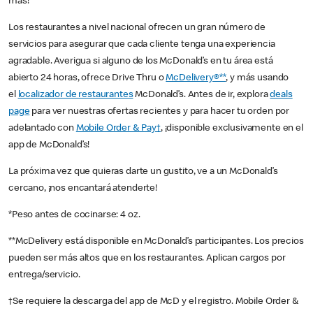
más!
Los restaurantes a nivel nacional ofrecen un gran número de
servicios para asegurar que cada cliente tenga una experiencia
agradable. Averigua si alguno de los McDonald’s en tu área está
abierto 24 horas, ofrece Drive Thru o
McDelivery®**
, y más usando
el
localizador de restaurantes
McDonald’s. Antes de ir, explora
deals
page
para ver nuestras ofertas recientes y para hacer tu orden por
adelantado con
Mobile Order & Pay†
, ¡disponible exclusivamente en el
app de McDonald’s!
La próxima vez que quieras darte un gustito, ve a un McDonald’s
cercano, ¡nos encantará atenderte!
*Peso antes de cocinarse: 4 oz.
**McDelivery está disponible en McDonald’s participantes. Los precios
pueden ser más altos que en los restaurantes. Aplican cargos por
entrega/servicio.
†Se requiere la descarga del app de McD y el registro. Mobile Order &