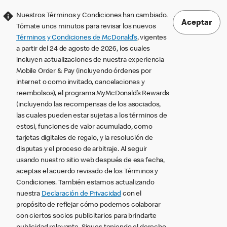
Nuestros Términos y Condiciones han cambiado.
Aceptar
Tómate unos minutos para revisar los nuevos
Términos y Condiciones de McDonald’s
, vigentes
a partir del 24 de agosto de 2026, los cuales
incluyen actualizaciones de nuestra experiencia
Mobile Order & Pay (incluyendo órdenes por
internet o como invitado, cancelaciones y
reembolsos), el programa MyMcDonald’s Rewards
(incluyendo las recompensas de los asociados,
las cuales pueden estar sujetas a los términos de
estos), funciones de valor acumulado, como
tarjetas digitales de regalo, y la resolución de
disputas y el proceso de arbitraje. Al seguir
usando nuestro sitio web después de esa fecha,
aceptas el acuerdo revisado de los Términos y
Condiciones. También estamos actualizando
nuestra
Declaración de Privacidad
con el
propósito de reflejar cómo podemos colaborar
con ciertos socios publicitarios para brindarte