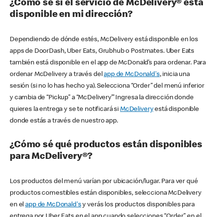
¿Cómo sé si el servicio de McDelivery® está
disponible en mi dirección?
Dependiendo de dónde estés, McDelivery está disponible en los
apps de DoorDash, Uber Eats, Grubhub o Postmates. Uber Eats
también está disponible en el app de McDonald’s para ordenar. Para
ordenar McDelivery a través del
app de McDonald's
, inicia una
sesión (si no lo has hecho ya). Selecciona “Order” del menú inferior
y cambia de “Pickup” a “McDelivery’” Ingresa la dirección donde
quieres la entrega y se te notificará si
McDelivery
está disponible
donde estás a través de nuestro app.
¿Cómo sé qué productos están disponibles
para McDelivery®?
Los productos del menú varían por ubicación/lugar. Para ver qué
productos comestibles están disponibles, selecciona McDelivery
en el
app de McDonald's
y verás los productos disponibles para
entrega por Uber Eats en el app cuando selecciones “Order” en el