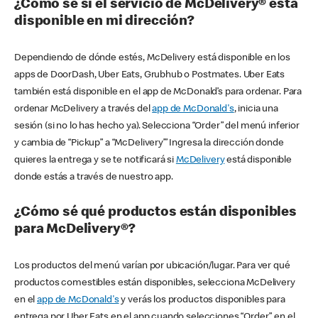
¿Cómo sé si el servicio de McDelivery® está
disponible en mi dirección?
Dependiendo de dónde estés, McDelivery está disponible en los
apps de DoorDash, Uber Eats, Grubhub o Postmates. Uber Eats
también está disponible en el app de McDonald’s para ordenar. Para
ordenar McDelivery a través del
app de McDonald's
, inicia una
sesión (si no lo has hecho ya). Selecciona “Order” del menú inferior
y cambia de “Pickup” a “McDelivery’” Ingresa la dirección donde
quieres la entrega y se te notificará si
McDelivery
está disponible
donde estás a través de nuestro app.
¿Cómo sé qué productos están disponibles
para McDelivery®?
Los productos del menú varían por ubicación/lugar. Para ver qué
productos comestibles están disponibles, selecciona McDelivery
en el
app de McDonald's
y verás los productos disponibles para
entrega por Uber Eats en el app cuando selecciones “Order” en el