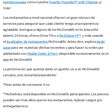
hamburguesas
como nuestra
Quarter Pounder®* with Cheese
, ¡y
más!
Los restaurantes a nivel nacional ofrecen un gran número de
servicios para asegurar que cada cliente tenga una experiencia
agradable. Averigua si alguno de los McDonald’s en tu área está
abierto 24 horas, ofrece Drive Thru o
McDelivery®**
, y más usando
el
localizador de restaurantes
McDonald’s. Antes de ir, explora
deals
page
para ver nuestras ofertas recientes y para hacer tu orden por
adelantado con
Mobile Order & Pay†
, ¡disponible exclusivamente en el
app de McDonald’s!
La próxima vez que quieras darte un gustito, ve a un McDonald’s
cercano, ¡nos encantará atenderte!
*Peso antes de cocinarse: 4 oz.
**McDelivery está disponible en McDonald’s participantes. Los precios
pueden ser más altos que en los restaurantes. Aplican cargos por
entrega/servicio.