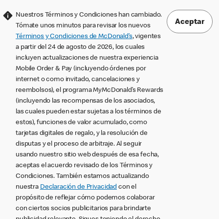
Nuestros Términos y Condiciones han cambiado.
Aceptar
Tómate unos minutos para revisar los nuevos
Términos y Condiciones de McDonald’s
, vigentes
a partir del 24 de agosto de 2026, los cuales
incluyen actualizaciones de nuestra experiencia
Mobile Order & Pay (incluyendo órdenes por
internet o como invitado, cancelaciones y
reembolsos), el programa MyMcDonald’s Rewards
(incluyendo las recompensas de los asociados,
las cuales pueden estar sujetas a los términos de
estos), funciones de valor acumulado, como
tarjetas digitales de regalo, y la resolución de
disputas y el proceso de arbitraje. Al seguir
usando nuestro sitio web después de esa fecha,
aceptas el acuerdo revisado de los Términos y
Condiciones. También estamos actualizando
nuestra
Declaración de Privacidad
con el
propósito de reflejar cómo podemos colaborar
con ciertos socios publicitarios para brindarte