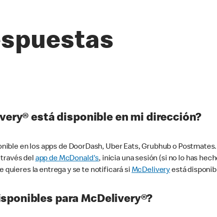
espuestas
very® está disponible en mi dirección?
ible en los apps de DoorDash, Uber Eats, Grubhub o Postmates. 
 través del
app de McDonald's
, inicia una sesión (si no lo has he
 quieres la entrega y se te notificará si
McDelivery
está disponib
sponibles para McDelivery®?