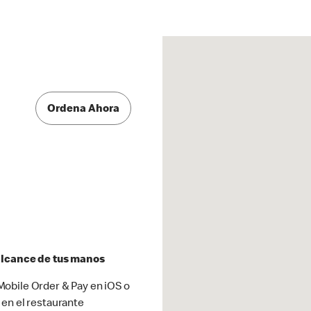
Ordena Ahora
 alcance de tus manos
obile Order & Pay en iOS o
 en el restaurante