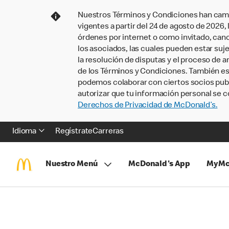
Nuestros Términos y Condiciones han camb
vigentes a partir del 24 de agosto de 2026
órdenes por internet o como invitado, ca
los asociados, las cuales pueden estar suje
la resolución de disputas y el proceso de a
de los Términos y Condiciones. También e
podemos colaborar con ciertos socios publi
autorizar que tu información personal se c
Derechos de Privacidad de McDonald’s.
Idioma
Regístrate
Carreras
Nuestro Menú
McDonald's App
MyMc