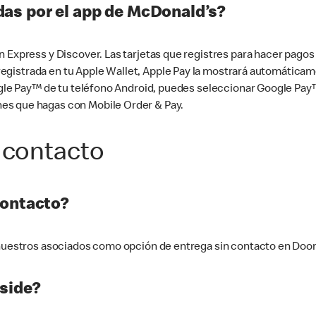
as por el app de McDonald’s?
n Express y Discover. Las tarjetas que registres para hacer pago
tá registrada en tu Apple Wallet, Apple Pay la mostrará automáti
Google Pay™ de tu teléfono Android, puedes seleccionar Google P
es que hagas con Mobile Order & Pay.
 contacto
contacto?
e nuestros asociados como opción de entrega sin contacto en Doo
side?