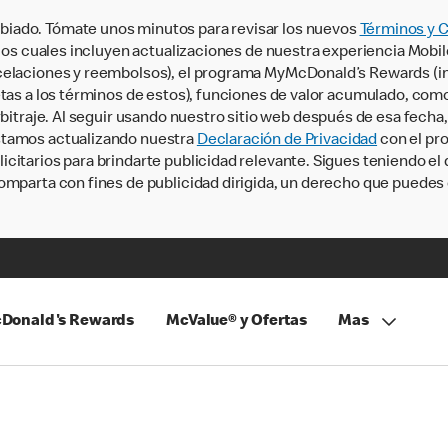
iado. Tómate unos minutos para revisar los nuevos
Términos y 
, los cuales incluyen actualizaciones de nuestra experiencia Mobi
ncelaciones y reembolsos), el programa MyMcDonald’s Rewards (
tas a los términos de estos), funciones de valor acumulado, como 
rbitraje. Al seguir usando nuestro sitio web después de esa fecha
stamos actualizando nuestra
Declaración de Privacidad
con el pro
citarios para brindarte publicidad relevante. Sigues teniendo el
omparta con fines de publicidad dirigida, un derecho que puedes 
Donald's Rewards
McValue® y Ofertas
Mas