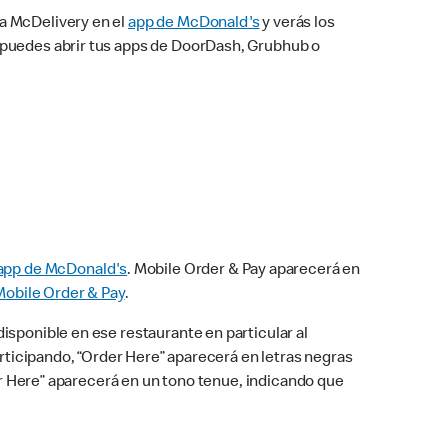
na McDelivery en el
app de McDonald's
y verás los
n puedes abrir tus apps de DoorDash, Grubhub o
app de McDonald's
. Mobile Order & Pay aparecerá en
Mobile Order & Pay
.
isponible en ese restaurante en particular al
articipando, “Order Here” aparecerá en letras negras
der Here” aparecerá en un tono tenue, indicando que