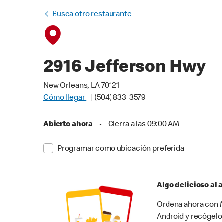
Busca otro restaurante
2916 Jefferson Hwy
New Orleans, LA 70121
Cómo llegar
(504) 833-3579
Abierto ahora
•
Cierra a las 09:00 AM
Programar como ubicación preferida
Algo delicioso al
Ordena ahora con M
Android y recógelo