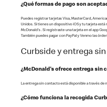
¿Qué formas de pago son aceptad
Puedes registrar tarjetas Visa, MasterCard, America
Unidos. Si tienes un dispositivo iOS y tu tarjeta es
McDonald’s . Si registraste una tarjeta en el app 
También puedes pagar con PayPal y Venmo las órden
Curbside y entrega sin
¿McDonald’s ofrece entrega sin 
La entrega sin contacto está disponible a través d
¿Cómo funciona la recogida Curb