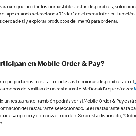
 Para ver qué productos comestibles están disponibles, seleccio
n el app cuando selecciones “Order” en el menú inferior. Tambié
 cerca de ti y explorar productos del menú para ordenar.
rticipan en Mobile Order & Pay?
para que podamos mostrarte todas las funciones disponibles en el
 a menos de 5 millas de un restaurante McDonald’s que ofrezca
 un restaurante, también podrás ver si Mobile Order & Pay está d
información del restaurante seleccionado. Si el restaurante está p
ccionar esa opción y comenzar tu orden. Si no está disponible, “Or
n.