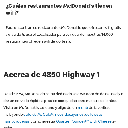
¿Cuáles restaurantes McDonald’s tienen
wifi?
Para encontrar los restaurantes McDonald’s que ofrecen wifi gratis
cerca de ti, usa el Localizador para ver cuál de nuestras 14,000
restaurantes ofrecen wifi de cortesía.
Acerca de 4850 Highway 1
Desde 1954, McDonald’s se ha dedicado a servir comida de calidad y a
dar un servicio rápido a precios asequibles para nuestros clientes.
Visita un McDonald’s cercano y elige de un
menú
de favoritos,
incluyendo
café de McCafé®
,
ricos desayunos
,
deliciosas
hamburguesas
como nuestra
Quarter Pounder®* with Cheese
, ¡y