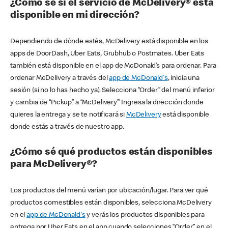
¿Cómo sé si el servicio de McDelivery® está
disponible en mi dirección?
Dependiendo de dónde estés, McDelivery está disponible en los
apps de DoorDash, Uber Eats, Grubhub o Postmates. Uber Eats
también está disponible en el app de McDonald’s para ordenar. Para
ordenar McDelivery a través del
app de McDonald's
, inicia una
sesión (si no lo has hecho ya). Selecciona “Order” del menú inferior
y cambia de “Pickup” a “McDelivery’” Ingresa la dirección donde
quieres la entrega y se te notificará si
McDelivery
está disponible
donde estás a través de nuestro app.
¿Cómo sé qué productos están disponibles
para McDelivery®?
Los productos del menú varían por ubicación/lugar. Para ver qué
productos comestibles están disponibles, selecciona McDelivery
en el
app de McDonald's
y verás los productos disponibles para
entrega por Uber Eats en el app cuando selecciones “Order” en el