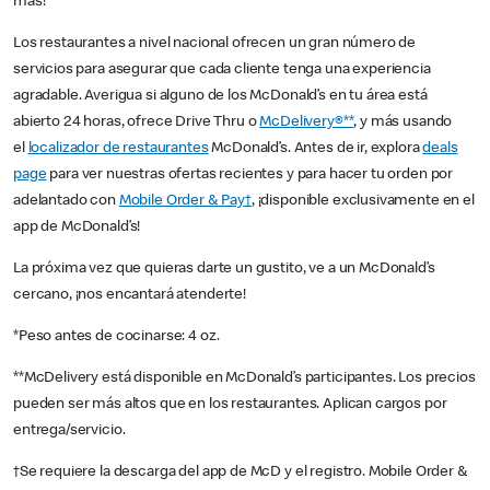
más!
Los restaurantes a nivel nacional ofrecen un gran número de
servicios para asegurar que cada cliente tenga una experiencia
agradable. Averigua si alguno de los McDonald’s en tu área está
abierto 24 horas, ofrece Drive Thru o
McDelivery®**
, y más usando
el
localizador de restaurantes
McDonald’s. Antes de ir, explora
deals
page
para ver nuestras ofertas recientes y para hacer tu orden por
adelantado con
Mobile Order & Pay†
, ¡disponible exclusivamente en el
app de McDonald’s!
La próxima vez que quieras darte un gustito, ve a un McDonald’s
cercano, ¡nos encantará atenderte!
*Peso antes de cocinarse: 4 oz.
**McDelivery está disponible en McDonald’s participantes. Los precios
pueden ser más altos que en los restaurantes. Aplican cargos por
entrega/servicio.
†Se requiere la descarga del app de McD y el registro. Mobile Order &