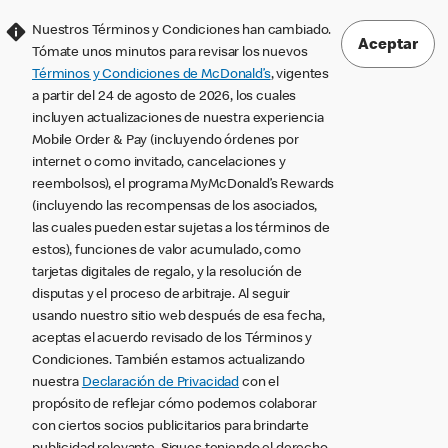
Nuestros Términos y Condiciones han cambiado.
Aceptar
Tómate unos minutos para revisar los nuevos
Términos y Condiciones de McDonald’s
, vigentes
a partir del 24 de agosto de 2026, los cuales
incluyen actualizaciones de nuestra experiencia
Mobile Order & Pay (incluyendo órdenes por
internet o como invitado, cancelaciones y
reembolsos), el programa MyMcDonald’s Rewards
(incluyendo las recompensas de los asociados,
las cuales pueden estar sujetas a los términos de
estos), funciones de valor acumulado, como
tarjetas digitales de regalo, y la resolución de
disputas y el proceso de arbitraje. Al seguir
usando nuestro sitio web después de esa fecha,
aceptas el acuerdo revisado de los Términos y
Condiciones. También estamos actualizando
nuestra
Declaración de Privacidad
con el
propósito de reflejar cómo podemos colaborar
con ciertos socios publicitarios para brindarte