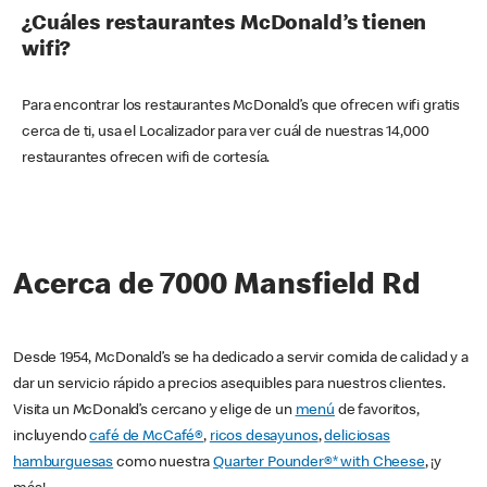
¿Cuáles restaurantes McDonald’s tienen
wifi?
Para encontrar los restaurantes McDonald’s que ofrecen wifi gratis
cerca de ti, usa el Localizador para ver cuál de nuestras 14,000
restaurantes ofrecen wifi de cortesía.
Acerca de 7000 Mansfield Rd
Desde 1954, McDonald’s se ha dedicado a servir comida de calidad y a
dar un servicio rápido a precios asequibles para nuestros clientes.
Visita un McDonald’s cercano y elige de un
menú
de favoritos,
incluyendo
café de McCafé®
,
ricos desayunos
,
deliciosas
hamburguesas
como nuestra
Quarter Pounder®* with Cheese
, ¡y