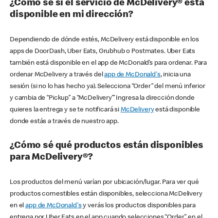
¿Cómo sé si el servicio de McDelivery® está
disponible en mi dirección?
Dependiendo de dónde estés, McDelivery está disponible en los
apps de DoorDash, Uber Eats, Grubhub o Postmates. Uber Eats
también está disponible en el app de McDonald’s para ordenar. Para
ordenar McDelivery a través del
app de McDonald's
, inicia una
sesión (si no lo has hecho ya). Selecciona “Order” del menú inferior
y cambia de “Pickup” a “McDelivery’” Ingresa la dirección donde
quieres la entrega y se te notificará si
McDelivery
está disponible
donde estás a través de nuestro app.
¿Cómo sé qué productos están disponibles
para McDelivery®?
Los productos del menú varían por ubicación/lugar. Para ver qué
productos comestibles están disponibles, selecciona McDelivery
en el
app de McDonald's
y verás los productos disponibles para
entrega por Uber Eats en el app cuando selecciones “Order” en el