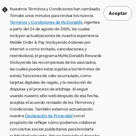
Nuestros Términos y Condiciones han cambiado.
Aceptar
Tómate unos minutos para revisar los nuevos
Términos y Condiciones de McDonald’s
, vigentes
a partir del 24 de agosto de 2026, los cuales
incluyen actualizaciones de nuestra experiencia
Mobile Order & Pay (incluyendo órdenes por
internet o como invitado, cancelaciones y
reembolsos), el programa MyMcDonald’s Rewards
(incluyendo las recompensas de los asociados,
las cuales pueden estar sujetas a los términos de
estos), funciones de valor acumulado, como
tarjetas digitales de regalo, y la resolución de
disputas y el proceso de arbitraje. Al seguir
usando nuestro sitio web después de esa fecha,
aceptas el acuerdo revisado de los Términos y
Condiciones. También estamos actualizando
nuestra
Declaración de Privacidad
con el
propósito de reflejar cómo podemos colaborar
con ciertos socios publicitarios para brindarte