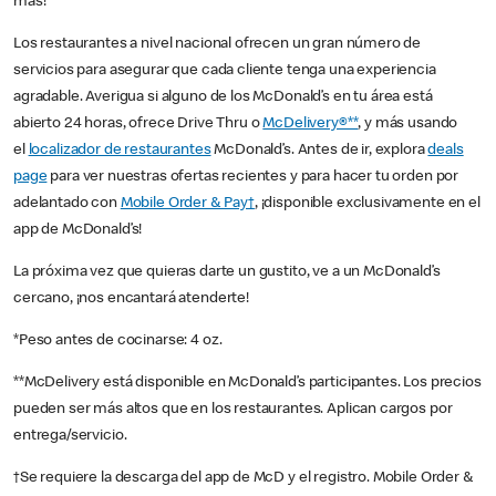
más!
Los restaurantes a nivel nacional ofrecen un gran número de
servicios para asegurar que cada cliente tenga una experiencia
agradable. Averigua si alguno de los McDonald’s en tu área está
abierto 24 horas, ofrece Drive Thru o
McDelivery®**
, y más usando
el
localizador de restaurantes
McDonald’s. Antes de ir, explora
deals
page
para ver nuestras ofertas recientes y para hacer tu orden por
adelantado con
Mobile Order & Pay†
, ¡disponible exclusivamente en el
app de McDonald’s!
La próxima vez que quieras darte un gustito, ve a un McDonald’s
cercano, ¡nos encantará atenderte!
*Peso antes de cocinarse: 4 oz.
**McDelivery está disponible en McDonald’s participantes. Los precios
pueden ser más altos que en los restaurantes. Aplican cargos por
entrega/servicio.
†Se requiere la descarga del app de McD y el registro. Mobile Order &