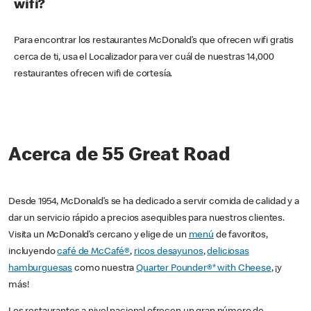
wifi?
Para encontrar los restaurantes McDonald’s que ofrecen wifi gratis
cerca de ti, usa el Localizador para ver cuál de nuestras 14,000
restaurantes ofrecen wifi de cortesía.
Acerca de 55 Great Road
Desde 1954, McDonald’s se ha dedicado a servir comida de calidad y a
dar un servicio rápido a precios asequibles para nuestros clientes.
Visita un McDonald’s cercano y elige de un
menú
de favoritos,
incluyendo
café de McCafé®
,
ricos desayunos
,
deliciosas
hamburguesas
como nuestra
Quarter Pounder®* with Cheese
, ¡y
más!