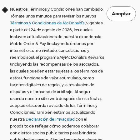
Nuestros Términos y Condiciones han cambiado.
Aceptar
Tómate unos minutos para revisar los nuevos
Términos y Condiciones de McDonald’s
, vigentes
a partir del 24 de agosto de 2026, los cuales
incluyen actualizaciones de nuestra experiencia
Mobile Order & Pay (incluyendo órdenes por
internet o como invitado, cancelaciones y
reembolsos), el programa MyMcDonald’s Rewards
(incluyendo las recompensas de los asociados,
las cuales pueden estar sujetas a los términos de
estos), funciones de valor acumulado, como
tarjetas digitales de regalo, y la resolución de
disputas y el proceso de arbitraje. Al seguir
usando nuestro sitio web después de esa fecha,
aceptas el acuerdo revisado de los Términos y
Condiciones. También estamos actualizando
nuestra
Declaración de Privacidad
con el
propósito de reflejar cómo podemos colaborar
con ciertos socios publicitarios para brindarte