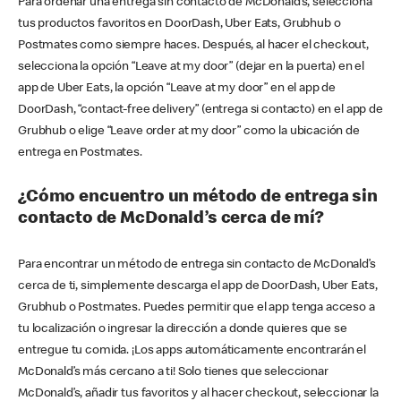
Para ordenar una entrega sin contacto de McDonald’s, selecciona
tus productos favoritos en DoorDash, Uber Eats, Grubhub o
Postmates como siempre haces. Después, al hacer el checkout,
selecciona la opción “Leave at my door” (dejar en la puerta) en el
app de Uber Eats, la opción “Leave at my door” en el app de
DoorDash, “contact-free delivery” (entrega si contacto) en el app de
Grubhub o elige “Leave order at my door” como la ubicación de
entrega en Postmates.
¿Cómo encuentro un método de entrega sin
contacto de McDonald’s cerca de mí?
Para encontrar un método de entrega sin contacto de McDonald’s
cerca de ti, simplemente descarga el app de DoorDash, Uber Eats,
Grubhub o Postmates. Puedes permitir que el app tenga acceso a
tu localización o ingresar la dirección a donde quieres que se
entregue tu comida. ¡Los apps automáticamente encontrarán el
McDonald’s más cercano a ti! Solo tienes que seleccionar
McDonald’s, añadir tus favoritos y al hacer checkout, seleccionar la