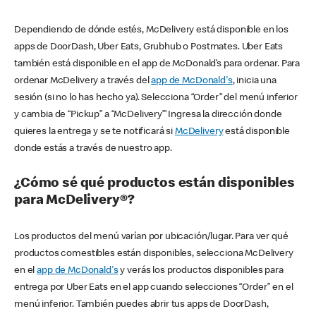
Dependiendo de dónde estés, McDelivery está disponible en los
apps de DoorDash, Uber Eats, Grubhub o Postmates. Uber Eats
también está disponible en el app de McDonald’s para ordenar. Para
ordenar McDelivery a través del
app de McDonald's
, inicia una
sesión (si no lo has hecho ya). Selecciona “Order” del menú inferior
y cambia de “Pickup” a “McDelivery’” Ingresa la dirección donde
quieres la entrega y se te notificará si
McDelivery
está disponible
donde estás a través de nuestro app.
¿Cómo sé qué productos están disponibles
para McDelivery®?
Los productos del menú varían por ubicación/lugar. Para ver qué
productos comestibles están disponibles, selecciona McDelivery
en el
app de McDonald's
y verás los productos disponibles para
entrega por Uber Eats en el app cuando selecciones “Order” en el
menú inferior. También puedes abrir tus apps de DoorDash,