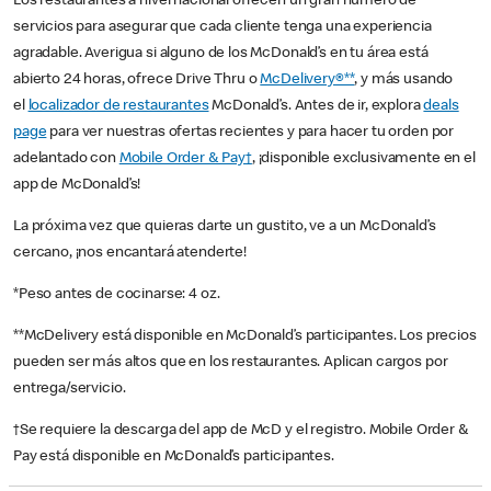
Los restaurantes a nivel nacional ofrecen un gran número de
servicios para asegurar que cada cliente tenga una experiencia
agradable. Averigua si alguno de los McDonald’s en tu área está
abierto 24 horas, ofrece Drive Thru o
McDelivery®**
, y más usando
el
localizador de restaurantes
McDonald’s. Antes de ir, explora
deals
page
para ver nuestras ofertas recientes y para hacer tu orden por
adelantado con
Mobile Order & Pay†
, ¡disponible exclusivamente en el
app de McDonald’s!
La próxima vez que quieras darte un gustito, ve a un McDonald’s
cercano, ¡nos encantará atenderte!
*Peso antes de cocinarse: 4 oz.
**McDelivery está disponible en McDonald’s participantes. Los precios
pueden ser más altos que en los restaurantes. Aplican cargos por
entrega/servicio.
†Se requiere la descarga del app de McD y el registro. Mobile Order &
Pay está disponible en McDonald’s participantes.