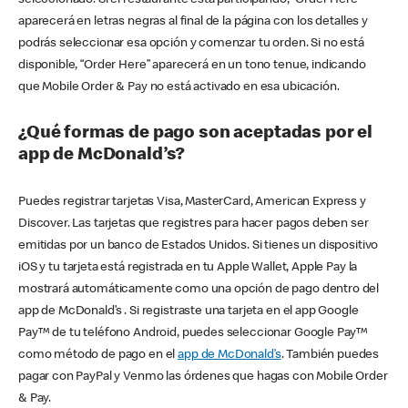
seleccionado. Si el restaurante está participando, “Order Here”
aparecerá en letras negras al final de la página con los detalles y
podrás seleccionar esa opción y comenzar tu orden. Si no está
disponible, “Order Here” aparecerá en un tono tenue, indicando
que Mobile Order & Pay no está activado en esa ubicación.
¿Qué formas de pago son aceptadas por el
app de McDonald’s?
Puedes registrar tarjetas Visa, MasterCard, American Express y
Discover. Las tarjetas que registres para hacer pagos deben ser
emitidas por un banco de Estados Unidos. Si tienes un dispositivo
iOS y tu tarjeta está registrada en tu Apple Wallet, Apple Pay la
mostrará automáticamente como una opción de pago dentro del
app de McDonald’s . Si registraste una tarjeta en el app Google
Pay™ de tu teléfono Android, puedes seleccionar Google Pay™
como método de pago en el
app de McDonald’s
. También puedes
pagar con PayPal y Venmo las órdenes que hagas con Mobile Order
& Pay.