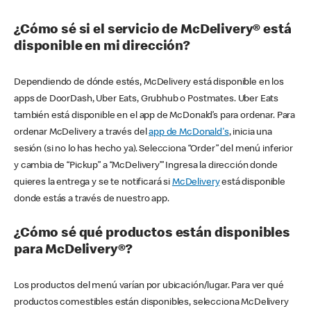
¿Cómo sé si el servicio de McDelivery® está
disponible en mi dirección?
Dependiendo de dónde estés, McDelivery está disponible en los
apps de DoorDash, Uber Eats, Grubhub o Postmates. Uber Eats
también está disponible en el app de McDonald’s para ordenar. Para
ordenar McDelivery a través del
app de McDonald's
, inicia una
sesión (si no lo has hecho ya). Selecciona “Order” del menú inferior
y cambia de “Pickup” a “McDelivery’” Ingresa la dirección donde
quieres la entrega y se te notificará si
McDelivery
está disponible
donde estás a través de nuestro app.
¿Cómo sé qué productos están disponibles
para McDelivery®?
Los productos del menú varían por ubicación/lugar. Para ver qué
productos comestibles están disponibles, selecciona McDelivery