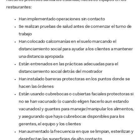
nuestros procesos sanitarios estándar, nuestros equipos en los
restaurantes:
Han implementado operaciones sin contacto
Se realizan pruebas de salud antes de comenzar el turno de
trabajo
Han colocado calcomanías en el suelo marcando el
distanciamiento social para ayudar a los clientes a mantener
una distancia apropiada
Están entrenados en las prácticas adecuadas para el
distanciamiento social detrás del mostrador
Han instalado barreras protectoras en los puntos donde se
hacen las órdenes
Están usando cubrebocas o cubiertas faciales protectoras si
no se han vacunado (o cuando eligen hacerlo aun estando
vacunados) y guantes para manejar/manipular los alimentos,
y asegurando que haya cubrebocas disponibles para los
gerentes, el equipo y los clientes
Han aumentado la frecuencia en que se limpian, esterilizan y
desinfectan las superficies de alto contacto