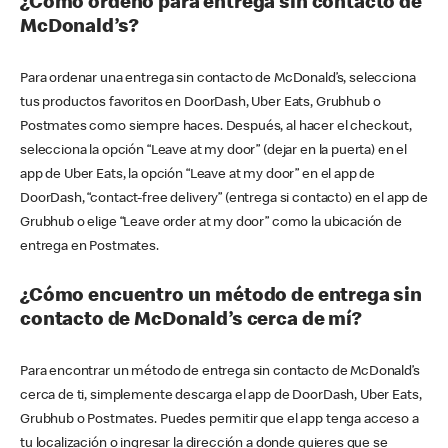
¿Cómo ordeno para entrega sin contacto de
McDonald’s?
Para ordenar una entrega sin contacto de McDonald’s, selecciona
tus productos favoritos en DoorDash, Uber Eats, Grubhub o
Postmates como siempre haces. Después, al hacer el checkout,
selecciona la opción “Leave at my door” (dejar en la puerta) en el
app de Uber Eats, la opción “Leave at my door” en el app de
DoorDash, “contact-free delivery” (entrega si contacto) en el app de
Grubhub o elige “Leave order at my door” como la ubicación de
entrega en Postmates.
¿Cómo encuentro un método de entrega sin
contacto de McDonald’s cerca de mí?
Para encontrar un método de entrega sin contacto de McDonald’s
cerca de ti, simplemente descarga el app de DoorDash, Uber Eats,
Grubhub o Postmates. Puedes permitir que el app tenga acceso a
tu localización o ingresar la dirección a donde quieres que se