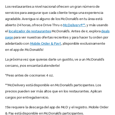
Los restaurantes a nivel nacional ofrecen un gran número de
servicios para asegurar que cada cliente tenga una experiencia
agradable. Averigua si alguno de los McDonald’s en tu área está
abierto 24 horas, ofrece Drive Thru o
McDelivery®**
, y más usando
el
localizador de restaurantes
McDonald’s. Antes de ir, explora
deals
page
para ver nuestras ofertas recientes y para hacer tu orden por
adelantado con
Mobile Order & Pay†
, ¡disponible exclusivamente
en el app de McDonald’s!
La próxima vez que quieras darte un gustito, ve a un McDonald’s
cercano, ¡nos encantará atenderte!
*Peso antes de cocinarse: 4 oz.
**McDelivery está disponible en McDonald’s participantes. Los
precios pueden ser más altos que en los restaurantes. Aplican
cargos por entrega/servicio.
†Se requiere la descarga del app de McD y el registro. Mobile Order
& Pay está disponible en McDonald’s participantes.