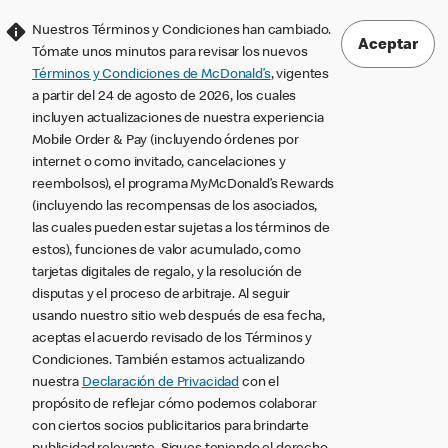
Nuestros Términos y Condiciones han cambiado.
Aceptar
Tómate unos minutos para revisar los nuevos
Términos y Condiciones de McDonald’s
, vigentes
a partir del 24 de agosto de 2026, los cuales
incluyen actualizaciones de nuestra experiencia
Mobile Order & Pay (incluyendo órdenes por
internet o como invitado, cancelaciones y
reembolsos), el programa MyMcDonald’s Rewards
(incluyendo las recompensas de los asociados,
las cuales pueden estar sujetas a los términos de
estos), funciones de valor acumulado, como
tarjetas digitales de regalo, y la resolución de
disputas y el proceso de arbitraje. Al seguir
usando nuestro sitio web después de esa fecha,
aceptas el acuerdo revisado de los Términos y
Condiciones. También estamos actualizando
nuestra
Declaración de Privacidad
con el
propósito de reflejar cómo podemos colaborar
con ciertos socios publicitarios para brindarte