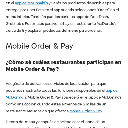
en el
app de McDonald's
y verás los productos disponibles para
entrega por Uber Eats en el app cuando selecciones “Order” en el
menú inferior. También puedes abrir tus apps de DoorDash,
Grubhub o Postmates para ver si hay un restaurante McDonald’s
cerca de ti y explorar productos del menú para ordenar.
Mobile Order & Pay
¿Cómo sé cuáles restaurantes participan en
Mobile Order & Pay?
Asegúrate de activar los servicios de localización para que
podamos mostrarte todas las funciones disponibles en el
app de
McDonald's
. Mobile Order & Pay aparecerá en el app de McDonald’s
como una opción cuando estés a menos de 5 millas de un
restaurante McDonald’s que ofrezca
Mobile Order & Pay
.
Dentro del mapa y después de seleccionar el ícono de un