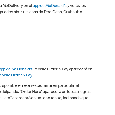
na McDelivery en el
app de McDonald's
y verás los
n puedes abrir tus apps de DoorDash, Grubhub o
app de McDonald's
. Mobile Order & Pay aparecerá en
Mobile Order & Pay
.
isponible en ese restaurante en particular al
articipando, “Order Here” aparecerá en letras negras
der Here” aparecerá en un tono tenue, indicando que