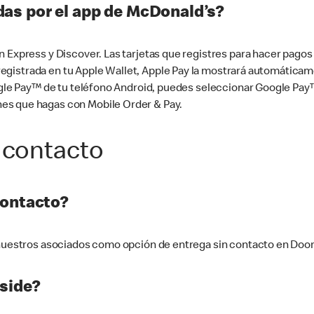
as por el app de McDonald’s?
n Express y Discover. Las tarjetas que registres para hacer pago
tá registrada en tu Apple Wallet, Apple Pay la mostrará automáti
Google Pay™ de tu teléfono Android, puedes seleccionar Google P
es que hagas con Mobile Order & Pay.
 contacto
contacto?
e nuestros asociados como opción de entrega sin contacto en Doo
side?