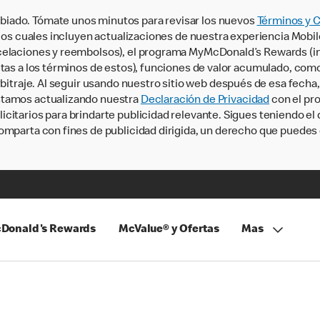
iado. Tómate unos minutos para revisar los nuevos
Términos y 
, los cuales incluyen actualizaciones de nuestra experiencia Mobi
ncelaciones y reembolsos), el programa MyMcDonald’s Rewards (
tas a los términos de estos), funciones de valor acumulado, como 
rbitraje. Al seguir usando nuestro sitio web después de esa fecha
stamos actualizando nuestra
Declaración de Privacidad
con el pro
citarios para brindarte publicidad relevante. Sigues teniendo el
omparta con fines de publicidad dirigida, un derecho que puedes 
Donald's Rewards
McValue® y Ofertas
Mas