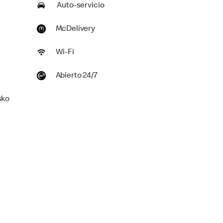
Auto-servicio
McDelivery
Wi-Fi
Abierto 24/7
sko