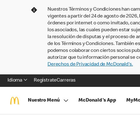
Nuestros Términos y Condiciones han camb
vigentes a partir del 24 de agosto de 2026
órdenes por internet o como invitado, ca
los asociados, las cuales pueden estar suje
la resolución de disputas y el proceso de a
de los Términos y Condiciones. También e
podemos colaborar con ciertos socios publi
autorizar que tu información personal se c
Derechos de Privacidad de McDonald’s.
Idioma
Regístrate
Carreras
Nuestro Menú
McDonald's App
MyMc