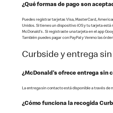
¿Qué formas de pago son aceptad
Puedes registrar tarjetas Visa, MasterCard, America
Unidos. Si tienes un dispositivo iOS y tu tarjeta es
McDonald’s . Si registraste una tarjeta en el app 
También puedes pagar con PayPal y Venmo las órden
Curbside y entrega sin
¿McDonald’s ofrece entrega sin 
La entrega sin contacto está disponible a través d
¿Cómo funciona la recogida Curb