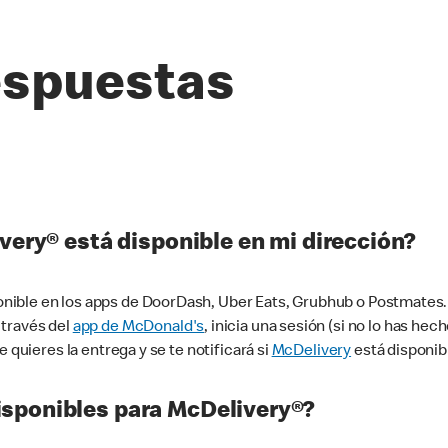
espuestas
very® está disponible en mi dirección?
ible en los apps de DoorDash, Uber Eats, Grubhub o Postmates. 
 través del
app de McDonald's
, inicia una sesión (si no lo has he
 quieres la entrega y se te notificará si
McDelivery
está disponib
sponibles para McDelivery®?