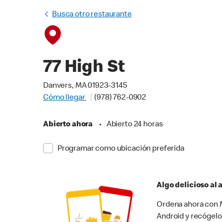
Busca otro restaurante
77 High St
Danvers, MA 01923-3145
Cómo llegar
(978) 762-0902
Abierto ahora
•
Abierto 24 horas
Programar como ubicación preferida
Algo delicioso al
Ordena ahora con M
Android y recógelo