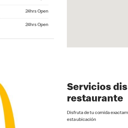
24hrs Open
24hrs Open
hrs Open
24hrs Open
Servicios di
restaurante
Disfruta de tu comida exactam
esta ubicación