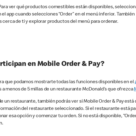
 Para ver qué productos comestibles están disponibles, seleccio
n el app cuando selecciones “Order” en el menú inferior. Tambié
 cerca de ti y explorar productos del menú para ordenar.
rticipan en Mobile Order & Pay?
para que podamos mostrarte todas las funciones disponibles en el
 a menos de 5 millas de un restaurante McDonald’s que ofrezca
 un restaurante, también podrás ver si Mobile Order & Pay está d
información del restaurante seleccionado. Si el restaurante está p
ccionar esa opción y comenzar tu orden. Si no está disponible, “Or
n.