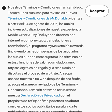
Nuestros Términos y Condiciones han cambiado.
Aceptar
Tómate unos minutos para revisar los nuevos
Términos y Condiciones de McDonald’s
, vigentes
a partir del 24 de agosto de 2026, los cuales
incluyen actualizaciones de nuestra experiencia
Mobile Order & Pay (incluyendo órdenes por
internet o como invitado, cancelaciones y
reembolsos), el programa MyMcDonald’s Rewards
(incluyendo las recompensas de los asociados,
las cuales pueden estar sujetas a los términos de
estos), funciones de valor acumulado, como
tarjetas digitales de regalo, y la resolución de
disputas y el proceso de arbitraje. Al seguir
usando nuestro sitio web después de esa fecha,
aceptas el acuerdo revisado de los Términos y
Condiciones. También estamos actualizando
nuestra
Declaración de Privacidad
con el
propósito de reflejar cómo podemos colaborar
con ciertos socios publicitarios para brindarte