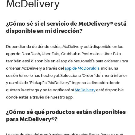
McDelivery
¿Cómo sé si el servicio de McDelivery® está
disponible en mi dirección?
Dependiendo de dónde estés, McDelivery está disponible en los
apps de DoorDash, Uber Eats, Grubhub o Postmates. Uber Eats
también está disponible en el app de McDonald’s para ordenar. Para
ordenar McDelivery a través del
app de McDonald's
, inicia una
sesión (si no lo has hecho ya). Selecciona “Order” del menú inferior
y cambia de “Pickup” a “McDelivery’” Ingresa la dirección donde
quieres la entrega y se te notificará si
McDelivery
está disponible
donde estás a través de nuestro app.
¿Cómo sé qué productos están disponibles
para McDelivery®?