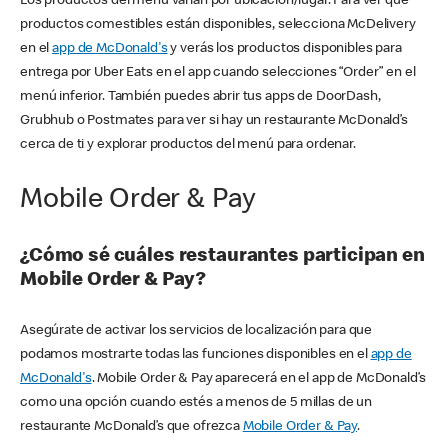
Los productos del menú varían por ubicación/lugar. Para ver qué
productos comestibles están disponibles, selecciona McDelivery
en el
app de McDonald's
y verás los productos disponibles para
entrega por Uber Eats en el app cuando selecciones “Order” en el
menú inferior. También puedes abrir tus apps de DoorDash,
Grubhub o Postmates para ver si hay un restaurante McDonald’s
cerca de ti y explorar productos del menú para ordenar.
Mobile Order & Pay
¿Cómo sé cuáles restaurantes participan en
Mobile Order & Pay?
Asegúrate de activar los servicios de localización para que
podamos mostrarte todas las funciones disponibles en el
app de
McDonald's
. Mobile Order & Pay aparecerá en el app de McDonald’s
como una opción cuando estés a menos de 5 millas de un
restaurante McDonald’s que ofrezca
Mobile Order & Pay
.