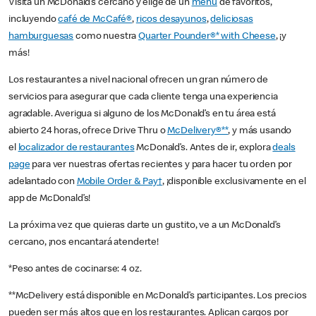
Visita un McDonald’s cercano y elige de un
menú
de favoritos,
incluyendo
café de McCafé®
,
ricos desayunos
,
deliciosas
hamburguesas
como nuestra
Quarter Pounder®* with Cheese
, ¡y
más!
Los restaurantes a nivel nacional ofrecen un gran número de
servicios para asegurar que cada cliente tenga una experiencia
agradable. Averigua si alguno de los McDonald’s en tu área está
abierto 24 horas, ofrece Drive Thru o
McDelivery®**
, y más usando
el
localizador de restaurantes
McDonald’s. Antes de ir, explora
deals
page
para ver nuestras ofertas recientes y para hacer tu orden por
adelantado con
Mobile Order & Pay†
, ¡disponible exclusivamente en el
app de McDonald’s!
La próxima vez que quieras darte un gustito, ve a un McDonald’s
cercano, ¡nos encantará atenderte!
*Peso antes de cocinarse: 4 oz.
**McDelivery está disponible en McDonald’s participantes. Los precios
pueden ser más altos que en los restaurantes. Aplican cargos por