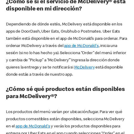
¿Cómo sé si el servicio de McDelivery® está
disponible en mi dirección?
Dependiendo de dónde estés, McDelivery está disponible en los
apps de DoorDash, Uber Eats, Grubhub o Postmates. Uber Eats
también está disponible en el app de McDonald’s para ordenar. Para
ordenar McDelivery a través del
app de McDonald's
, inicia una
sesión (si no lo has hecho ya). Selecciona “Order” del menú inferior
y cambia de “Pickup” a “McDelivery’” Ingresa la dirección donde
quieres la entrega y se te notificará si
McDelivery
está disponible
donde estás a través de nuestro app.
¿Cómo sé qué productos están disponibles
para McDelivery®?
Los productos del menú varían por ubicación/lugar. Para ver qué
productos comestibles están disponibles, selecciona McDelivery
en el
app de McDonald's
y verás los productos disponibles para
entrega por Uber Eats en el app cuando selecciones “Order” en el