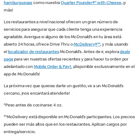
hamburguesas
como nuestra
Quarter Pounder®* with Cheese
, ¡y
más!
Los restaurantes a nivel nacional ofrecen un gran número de
servicios para asegurar que cada cliente tenga una experiencia
agradable. Averigua si alguno de los McDonald’s en tu área está
abierto 24 horas, ofrece Drive Thru o
McDelivery®**
, y más usando
el
localizador de restaurantes
McDonald’s. Antes de ir, explora
deals
page
para ver nuestras ofertas recientes y para hacer tu orden por
adelantado con
Mobile Order & Pay†
, ¡disponible exclusivamente en el
app de McDonald’s!
La próxima vez que quieras darte un gustito, ve a un McDonald’s
cercano, ¡nos encantará atenderte!
*Peso antes de cocinarse: 4 oz.
**McDelivery está disponible en McDonald’s participantes. Los precios
pueden ser más altos que en los restaurantes. Aplican cargos por
entrega/servicio.