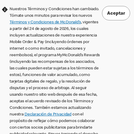
Nuestros Términos y Condiciones han cambiado.
Aceptar
Tómate unos minutos para revisar los nuevos
Términos y Condiciones de McDonald’s
, vigentes
a partir del 24 de agosto de 2026, los cuales
incluyen actualizaciones de nuestra experiencia
Mobile Order & Pay (incluyendo órdenes por
internet o como invitado, cancelaciones y
reembolsos), el programa MyMcDonald’s Rewards
(incluyendo las recompensas de los asociados,
las cuales pueden estar sujetas a los términos de
estos), funciones de valor acumulado, como
tarjetas digitales de regalo, y la resolución de
disputas y el proceso de arbitraje. Al seguir
usando nuestro sitio web después de esa fecha,
aceptas el acuerdo revisado de los Términos y
Condiciones. También estamos actualizando
nuestra
Declaración de Privacidad
con el
propósito de reflejar cómo podemos colaborar
con ciertos socios publicitarios para brindarte