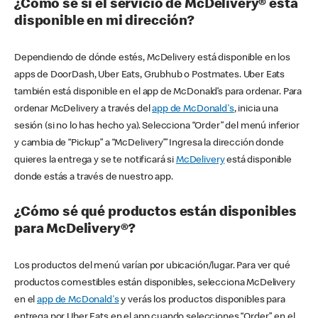
¿Cómo sé si el servicio de McDelivery® está
disponible en mi dirección?
Dependiendo de dónde estés, McDelivery está disponible en los
apps de DoorDash, Uber Eats, Grubhub o Postmates. Uber Eats
también está disponible en el app de McDonald’s para ordenar. Para
ordenar McDelivery a través del
app de McDonald's
, inicia una
sesión (si no lo has hecho ya). Selecciona “Order” del menú inferior
y cambia de “Pickup” a “McDelivery’” Ingresa la dirección donde
quieres la entrega y se te notificará si
McDelivery
está disponible
donde estás a través de nuestro app.
¿Cómo sé qué productos están disponibles
para McDelivery®?
Los productos del menú varían por ubicación/lugar. Para ver qué
productos comestibles están disponibles, selecciona McDelivery
en el
app de McDonald's
y verás los productos disponibles para
entrega por Uber Eats en el app cuando selecciones “Order” en el