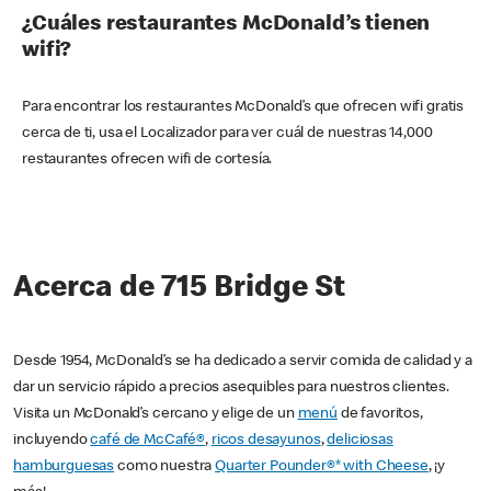
¿Cuáles restaurantes McDonald’s tienen
wifi?
Para encontrar los restaurantes McDonald’s que ofrecen wifi gratis
cerca de ti, usa el Localizador para ver cuál de nuestras 14,000
restaurantes ofrecen wifi de cortesía.
Acerca de 715 Bridge St
Desde 1954, McDonald’s se ha dedicado a servir comida de calidad y a
dar un servicio rápido a precios asequibles para nuestros clientes.
Visita un McDonald’s cercano y elige de un
menú
de favoritos,
incluyendo
café de McCafé®
,
ricos desayunos
,
deliciosas
hamburguesas
como nuestra
Quarter Pounder®* with Cheese
, ¡y