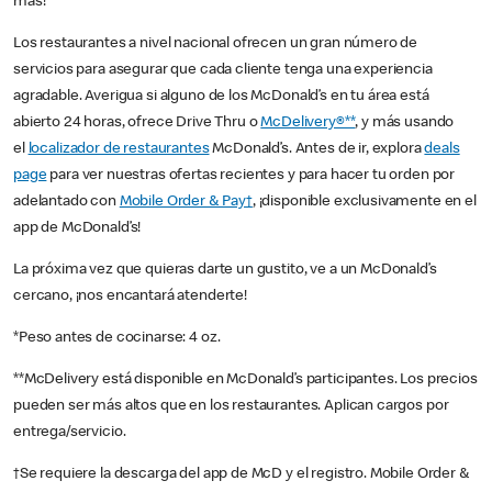
más!
Los restaurantes a nivel nacional ofrecen un gran número de
servicios para asegurar que cada cliente tenga una experiencia
agradable. Averigua si alguno de los McDonald’s en tu área está
abierto 24 horas, ofrece Drive Thru o
McDelivery®**
, y más usando
el
localizador de restaurantes
McDonald’s. Antes de ir, explora
deals
page
para ver nuestras ofertas recientes y para hacer tu orden por
adelantado con
Mobile Order & Pay†
, ¡disponible exclusivamente en el
app de McDonald’s!
La próxima vez que quieras darte un gustito, ve a un McDonald’s
cercano, ¡nos encantará atenderte!
*Peso antes de cocinarse: 4 oz.
**McDelivery está disponible en McDonald’s participantes. Los precios
pueden ser más altos que en los restaurantes. Aplican cargos por
entrega/servicio.
†Se requiere la descarga del app de McD y el registro. Mobile Order &