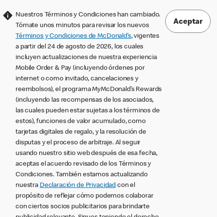
Nuestros Términos y Condiciones han cambiado.
Aceptar
Tómate unos minutos para revisar los nuevos
Términos y Condiciones de McDonald’s
, vigentes
a partir del 24 de agosto de 2026, los cuales
incluyen actualizaciones de nuestra experiencia
Mobile Order & Pay (incluyendo órdenes por
internet o como invitado, cancelaciones y
reembolsos), el programa MyMcDonald’s Rewards
(incluyendo las recompensas de los asociados,
las cuales pueden estar sujetas a los términos de
estos), funciones de valor acumulado, como
tarjetas digitales de regalo, y la resolución de
disputas y el proceso de arbitraje. Al seguir
usando nuestro sitio web después de esa fecha,
aceptas el acuerdo revisado de los Términos y
Condiciones. También estamos actualizando
nuestra
Declaración de Privacidad
con el
propósito de reflejar cómo podemos colaborar
con ciertos socios publicitarios para brindarte