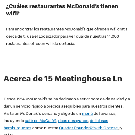
¿Cuáles restaurantes McDonald’s tienen
wifi?
Para encontrar los restaurantes McDonald’s que ofrecen wifi gratis
cerca de ti, usa el Localizador para ver cuál de nuestras 14,000
restaurantes ofrecen wifi de cortesía.
Acerca de 15 Meetinghouse Ln
Desde 1954, McDonald’s se ha dedicado a servir comida de calidad y a
dar un servicio rápido a precios asequibles para nuestros clientes.
Visita un McDonald’s cercano y elige de un
menú
de favoritos,
incluyendo
café de McCafé®
,
ricos desayunos
,
deliciosas
hamburguesas
como nuestra
Quarter Pounder®* with Cheese
, ¡y