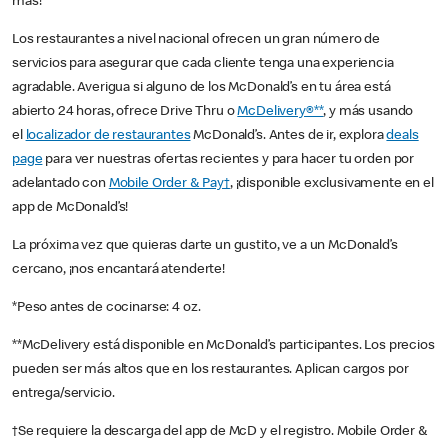
más!
Los restaurantes a nivel nacional ofrecen un gran número de
servicios para asegurar que cada cliente tenga una experiencia
agradable. Averigua si alguno de los McDonald’s en tu área está
abierto 24 horas, ofrece Drive Thru o
McDelivery®**
, y más usando
el
localizador de restaurantes
McDonald’s. Antes de ir, explora
deals
page
para ver nuestras ofertas recientes y para hacer tu orden por
adelantado con
Mobile Order & Pay†
, ¡disponible exclusivamente en el
app de McDonald’s!
La próxima vez que quieras darte un gustito, ve a un McDonald’s
cercano, ¡nos encantará atenderte!
*Peso antes de cocinarse: 4 oz.
**McDelivery está disponible en McDonald’s participantes. Los precios
pueden ser más altos que en los restaurantes. Aplican cargos por
entrega/servicio.
†Se requiere la descarga del app de McD y el registro. Mobile Order &