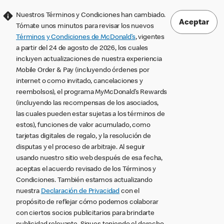
Nuestros Términos y Condiciones han cambiado.
Aceptar
Tómate unos minutos para revisar los nuevos
Términos y Condiciones de McDonald’s
, vigentes
a partir del 24 de agosto de 2026, los cuales
incluyen actualizaciones de nuestra experiencia
Mobile Order & Pay (incluyendo órdenes por
internet o como invitado, cancelaciones y
reembolsos), el programa MyMcDonald’s Rewards
(incluyendo las recompensas de los asociados,
las cuales pueden estar sujetas a los términos de
estos), funciones de valor acumulado, como
tarjetas digitales de regalo, y la resolución de
disputas y el proceso de arbitraje. Al seguir
usando nuestro sitio web después de esa fecha,
aceptas el acuerdo revisado de los Términos y
Condiciones. También estamos actualizando
nuestra
Declaración de Privacidad
con el
propósito de reflejar cómo podemos colaborar
con ciertos socios publicitarios para brindarte