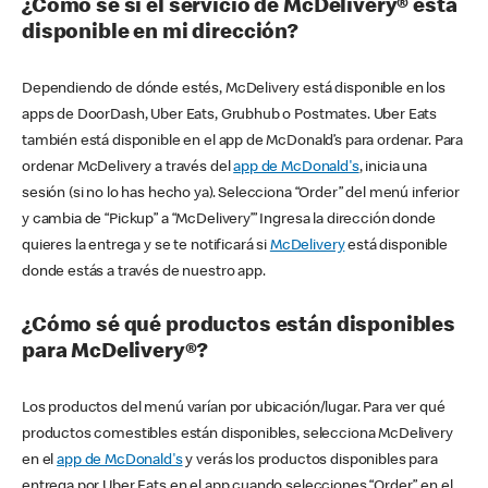
¿Cómo sé si el servicio de McDelivery® está
disponible en mi dirección?
Dependiendo de dónde estés, McDelivery está disponible en los
apps de DoorDash, Uber Eats, Grubhub o Postmates. Uber Eats
también está disponible en el app de McDonald’s para ordenar. Para
ordenar McDelivery a través del
app de McDonald's
, inicia una
sesión (si no lo has hecho ya). Selecciona “Order” del menú inferior
y cambia de “Pickup” a “McDelivery’” Ingresa la dirección donde
quieres la entrega y se te notificará si
McDelivery
está disponible
donde estás a través de nuestro app.
¿Cómo sé qué productos están disponibles
para McDelivery®?
Los productos del menú varían por ubicación/lugar. Para ver qué
productos comestibles están disponibles, selecciona McDelivery
en el
app de McDonald's
y verás los productos disponibles para
entrega por Uber Eats en el app cuando selecciones “Order” en el