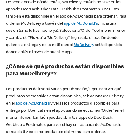
Dependiendo de dónde estés, McDelivery está disponible en los
apps de DoorDash, Uber Eats, Grubhub o Postmates. Uber Eats
también está disponible en el app de McDonald’s para ordenar. Para
ordenar McDelivery a través del
app de McDonald's
, inicia una
sesión (si no lo has hecho ya). Selecciona “Order” del menú inferior
y cambia de “Pickup” a “McDelivery’” Ingresa la dirección donde
quieres la entrega y se te notificará si
McDelivery
está disponible
donde estás a través de nuestro app.
¿Cómo sé qué productos están disponibles
para McDelivery®?
Los productos del menú varían por ubicación/lugar. Para ver qué
productos comestibles están disponibles, selecciona McDelivery
en el
app de McDonald's
y verás los productos disponibles para
entrega por Uber Eats en el app cuando selecciones “Order” en el
menú inferior. También puedes abrir tus apps de DoorDash,
Grubhub o Postmates para ver si hay un restaurante McDonald’s
cerca de ti y explorar productos del menú para ordenar.