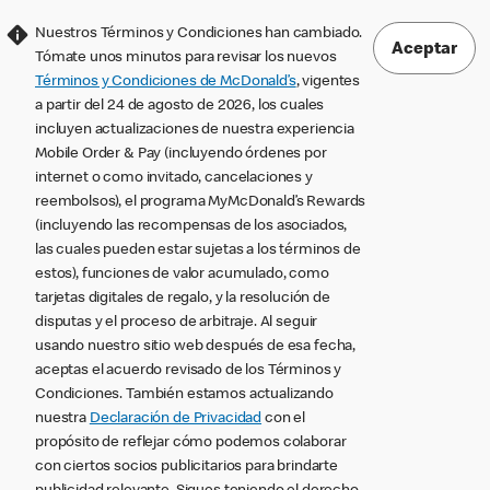
Nuestros Términos y Condiciones han cambiado.
Aceptar
Tómate unos minutos para revisar los nuevos
Términos y Condiciones de McDonald’s
, vigentes
a partir del 24 de agosto de 2026, los cuales
incluyen actualizaciones de nuestra experiencia
Mobile Order & Pay (incluyendo órdenes por
internet o como invitado, cancelaciones y
reembolsos), el programa MyMcDonald’s Rewards
(incluyendo las recompensas de los asociados,
las cuales pueden estar sujetas a los términos de
estos), funciones de valor acumulado, como
tarjetas digitales de regalo, y la resolución de
disputas y el proceso de arbitraje. Al seguir
usando nuestro sitio web después de esa fecha,
aceptas el acuerdo revisado de los Términos y
Condiciones. También estamos actualizando
nuestra
Declaración de Privacidad
con el
propósito de reflejar cómo podemos colaborar
con ciertos socios publicitarios para brindarte