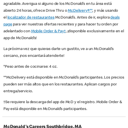
agradable. Averigua si alguno de los McDonald’s en tu área está
abierto 24 horas, ofrece Drive Thru o
McDelivery®**
, y más usando
el
localizador de restaurantes
McDonald’s. Antes de ir, explora
deals
page
para ver nuestras ofertas recientes y para hacer tu orden por
adelantado con
Mobile Order & Pay†
, ¡disponible exclusivamente en el
app de McDonald’s!
La próxima vez que quieras darte un gustito, ve a un McDonald’s
cercano, ¡nos encantará atenderte!
*Peso antes de cocinarse: 4 oz.
**McDelivery está disponible en McDonald’s participantes. Los precios
pueden ser más altos que en los restaurantes. Aplican cargos por
entrega/servicio.
†Se requiere la descarga del app de McD y el registro. Mobile Order &
Pay está disponible en McDonald’s participantes.
McDonald's Careers Southbridge, MA