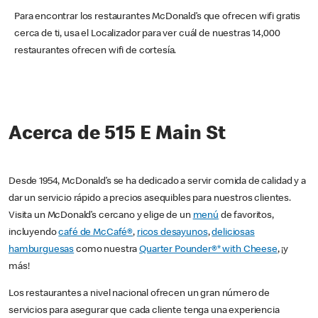
Para encontrar los restaurantes McDonald’s que ofrecen wifi gratis
cerca de ti, usa el Localizador para ver cuál de nuestras 14,000
restaurantes ofrecen wifi de cortesía.
Acerca de 515 E Main St
Desde 1954, McDonald’s se ha dedicado a servir comida de calidad y a
dar un servicio rápido a precios asequibles para nuestros clientes.
Visita un McDonald’s cercano y elige de un
menú
de favoritos,
incluyendo
café de McCafé®
,
ricos desayunos
,
deliciosas
hamburguesas
como nuestra
Quarter Pounder®* with Cheese
, ¡y
más!
Los restaurantes a nivel nacional ofrecen un gran número de
servicios para asegurar que cada cliente tenga una experiencia