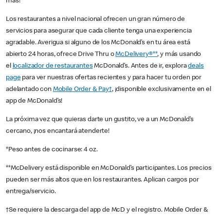
más!
Los restaurantes a nivel nacional ofrecen un gran número de
servicios para asegurar que cada cliente tenga una experiencia
agradable. Averigua si alguno de los McDonald’s en tu área está
abierto 24 horas, ofrece Drive Thru o
McDelivery®**
, y más usando
el
localizador de restaurantes
McDonald’s. Antes de ir, explora
deals
page
para ver nuestras ofertas recientes y para hacer tu orden por
adelantado con
Mobile Order & Pay†
, ¡disponible exclusivamente en el
app de McDonald’s!
La próxima vez que quieras darte un gustito, ve a un McDonald’s
cercano, ¡nos encantará atenderte!
*Peso antes de cocinarse: 4 oz.
**McDelivery está disponible en McDonald’s participantes. Los precios
pueden ser más altos que en los restaurantes. Aplican cargos por
entrega/servicio.
†Se requiere la descarga del app de McD y el registro. Mobile Order &