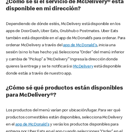
¿Cómo sé si el servicio de McDelivery® está
disponible en mi dirección?
Dependiendo de dónde estés, McDelivery está disponible en los
apps de DoorDash, Uber Eats, Grubhub o Postmates. Uber Eats
también está disponible en el app de McDonald’s para ordenar. Para
ordenar McDelivery a través del
app de McDonald's
, inicia una
sesión (si no lo has hecho ya). Selecciona “Order” del menú inferior
y cambia de “Pickup” a “McDelivery’” Ingresa la dirección donde
quieres la entrega y se te notificará si
McDelivery
está disponible
donde estás a través de nuestro app.
¿Cómo sé qué productos están disponibles
para McDelivery®?
Los productos del menú varían por ubicación/lugar. Para ver qué
productos comestibles están disponibles, selecciona McDelivery
en el
app de McDonald's
y verás los productos disponibles para
entrega por Uber Eats en el app cuando selecciones “Order” en el