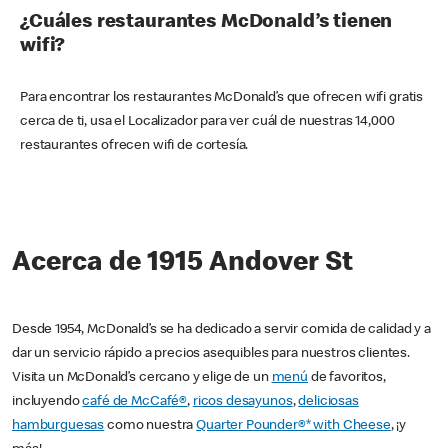
¿Cuáles restaurantes McDonald’s tienen
wifi?
Para encontrar los restaurantes McDonald’s que ofrecen wifi gratis
cerca de ti, usa el Localizador para ver cuál de nuestras 14,000
restaurantes ofrecen wifi de cortesía.
Acerca de 1915 Andover St
Desde 1954, McDonald’s se ha dedicado a servir comida de calidad y a
dar un servicio rápido a precios asequibles para nuestros clientes.
Visita un McDonald’s cercano y elige de un
menú
de favoritos,
incluyendo
café de McCafé®
,
ricos desayunos
,
deliciosas
hamburguesas
como nuestra
Quarter Pounder®* with Cheese
, ¡y