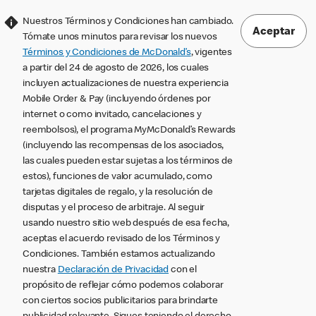
Nuestros Términos y Condiciones han cambiado.
Aceptar
Tómate unos minutos para revisar los nuevos
Términos y Condiciones de McDonald’s
, vigentes
a partir del 24 de agosto de 2026, los cuales
incluyen actualizaciones de nuestra experiencia
Mobile Order & Pay (incluyendo órdenes por
internet o como invitado, cancelaciones y
reembolsos), el programa MyMcDonald’s Rewards
(incluyendo las recompensas de los asociados,
las cuales pueden estar sujetas a los términos de
estos), funciones de valor acumulado, como
tarjetas digitales de regalo, y la resolución de
disputas y el proceso de arbitraje. Al seguir
usando nuestro sitio web después de esa fecha,
aceptas el acuerdo revisado de los Términos y
Condiciones. También estamos actualizando
nuestra
Declaración de Privacidad
con el
propósito de reflejar cómo podemos colaborar
con ciertos socios publicitarios para brindarte