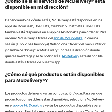
¿Cómo sé si el servicio de McDelivery® está
disponible en mi dirección?
Dependiendo de dónde estés, McDelivery está disponible en los
apps de DoorDash, Uber Eats, Grubhub o Postmates. Uber Eats
también está disponible en el app de McDonald’s para ordenar. Para
ordenar McDelivery a través del
app de McDonald's
, inicia una
sesión (si no lo has hecho ya). Selecciona “Order” del menú inferior
y cambia de “Pickup” a “McDelivery’” Ingresa la dirección donde
quieres la entrega y se te notificará si
McDelivery
está disponible
donde estás a través de nuestro app.
¿Cómo sé qué productos están disponibles
para McDelivery®?
Los productos del menú varían por ubicación/lugar. Para ver qué
productos comestibles están disponibles, selecciona McDelivery
en el
app de McDonald's
y verás los productos disponibles para
entrega por Uber Eats en el app cuando selecciones “Order” en el