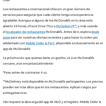
más!
Los restaurantes a nivel nacional ofrecen un gran número de
servicios para asegurar que cada cliente tenga una experiencia
agradable. Averigua si alguno de los McDonald’s en tu área está
abierto 24 horas, ofrece Drive Thru o
McDelivery®**
, y más usando
el
localizador de restaurantes
McDonald’s. Antes de ir, explora
deals
page
para ver nuestras ofertas recientes y para hacer tu orden por
adelantado con
Mobile Order & Pay†
, ¡disponible exclusivamente en el
app de McDonald’s!
La próxima vez que quieras darte un gustito, ve a un McDonald’s
cercano, ¡nos encantará atenderte!
*Peso antes de cocinarse: 4 oz.
**McDelivery está disponible en McDonald’s participantes. Los precios
pueden ser más altos que en los restaurantes. Aplican cargos por
entrega/servicio.
†Se requiere la descarga del app de McD y el registro. Mobile Order &