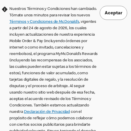
Nuestros Términos y Condiciones han cambiado.
Aceptar
Tómate unos minutos para revisar los nuevos
Términos y Condiciones de McDonald’s
, vigentes
a partir del 24 de agosto de 2026, los cuales
incluyen actualizaciones de nuestra experiencia
Mobile Order & Pay (incluyendo órdenes por
internet o como invitado, cancelaciones y
reembolsos), el programa MyMcDonald’s Rewards
(incluyendo las recompensas de los asociados,
las cuales pueden estar sujetas a los términos de
estos), funciones de valor acumulado, como
tarjetas digitales de regalo, y la resolución de
disputas y el proceso de arbitraje. Al seguir
usando nuestro sitio web después de esa fecha,
aceptas el acuerdo revisado de los Términos y
Condiciones. También estamos actualizando
nuestra
Declaración de Privacidad
con el
propósito de reflejar cómo podemos colaborar
con ciertos socios publicitarios para brindarte