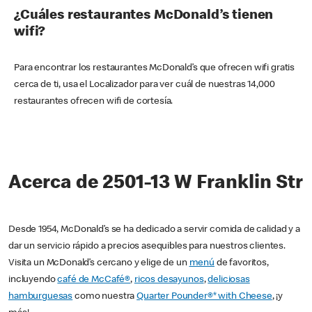
¿Cuáles restaurantes McDonald’s tienen
wifi?
Para encontrar los restaurantes McDonald’s que ofrecen wifi gratis
cerca de ti, usa el Localizador para ver cuál de nuestras 14,000
restaurantes ofrecen wifi de cortesía.
Acerca de 2501-13 W Franklin Str
Desde 1954, McDonald’s se ha dedicado a servir comida de calidad y a
dar un servicio rápido a precios asequibles para nuestros clientes.
Visita un McDonald’s cercano y elige de un
menú
de favoritos,
incluyendo
café de McCafé®
,
ricos desayunos
,
deliciosas
hamburguesas
como nuestra
Quarter Pounder®* with Cheese
, ¡y