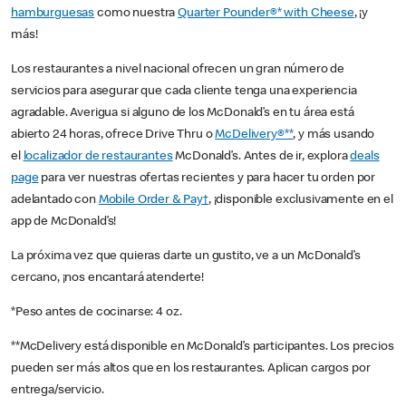
hamburguesas
como nuestra
Quarter Pounder®* with Cheese
, ¡y
más!
Los restaurantes a nivel nacional ofrecen un gran número de
servicios para asegurar que cada cliente tenga una experiencia
agradable. Averigua si alguno de los McDonald’s en tu área está
abierto 24 horas, ofrece Drive Thru o
McDelivery®**
, y más usando
el
localizador de restaurantes
McDonald’s. Antes de ir, explora
deals
page
para ver nuestras ofertas recientes y para hacer tu orden por
adelantado con
Mobile Order & Pay†
, ¡disponible exclusivamente en el
app de McDonald’s!
La próxima vez que quieras darte un gustito, ve a un McDonald’s
cercano, ¡nos encantará atenderte!
*Peso antes de cocinarse: 4 oz.
**McDelivery está disponible en McDonald’s participantes. Los precios
pueden ser más altos que en los restaurantes. Aplican cargos por
entrega/servicio.