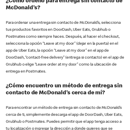
¿Cómo ordeno para entrega sin contacto de
McDonald’s?
Para ordenar una entrega sin contacto de McDonald’s, selecciona
tus productos favoritos en DoorDash, Uber Eats, Grubhub o
Postmates como siempre haces. Después, al hacer el checkout,
selecciona la opción “Leave at my door” (dejar en la puerta) en el
app de Uber Eats, la opción “Leave at my door” en el app de
DoorDash, “contact-free delivery” (entrega si contacto) en el app de
Grubhub o elige “Leave order at my door” como la ubicación de
entrega en Postmates.
¿Cómo encuentro un método de entrega sin
contacto de McDonald’s cerca de mí?
Para encontrar un método de entrega sin contacto de McDonald’s
cerca de ti, simplemente descarga el app de DoorDash, Uber Eats,
Grubhub o Postmates. Puedes permitir que el app tenga acceso a
tu localización o ingresar la dirección a donde quieres que se