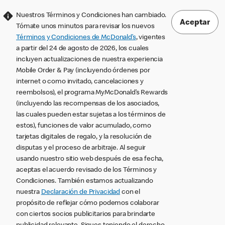
Nuestros Términos y Condiciones han cambiado.
Aceptar
Tómate unos minutos para revisar los nuevos
Términos y Condiciones de McDonald’s
, vigentes
a partir del 24 de agosto de 2026, los cuales
incluyen actualizaciones de nuestra experiencia
Mobile Order & Pay (incluyendo órdenes por
internet o como invitado, cancelaciones y
reembolsos), el programa MyMcDonald’s Rewards
(incluyendo las recompensas de los asociados,
las cuales pueden estar sujetas a los términos de
estos), funciones de valor acumulado, como
tarjetas digitales de regalo, y la resolución de
disputas y el proceso de arbitraje. Al seguir
usando nuestro sitio web después de esa fecha,
aceptas el acuerdo revisado de los Términos y
Condiciones. También estamos actualizando
nuestra
Declaración de Privacidad
con el
propósito de reflejar cómo podemos colaborar
con ciertos socios publicitarios para brindarte