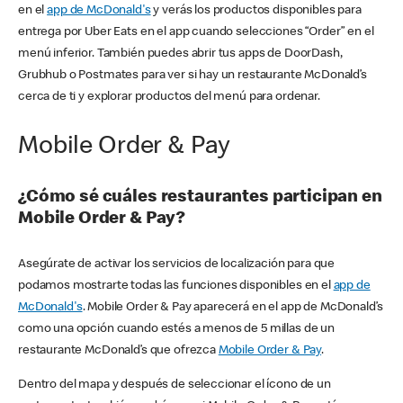
en el
app de McDonald's
y verás los productos disponibles para
entrega por Uber Eats en el app cuando selecciones “Order” en el
menú inferior. También puedes abrir tus apps de DoorDash,
Grubhub o Postmates para ver si hay un restaurante McDonald’s
cerca de ti y explorar productos del menú para ordenar.
Mobile Order & Pay
¿Cómo sé cuáles restaurantes participan en
Mobile Order & Pay?
Asegúrate de activar los servicios de localización para que
podamos mostrarte todas las funciones disponibles en el
app de
McDonald's
. Mobile Order & Pay aparecerá en el app de McDonald’s
como una opción cuando estés a menos de 5 millas de un
restaurante McDonald’s que ofrezca
Mobile Order & Pay
.
Dentro del mapa y después de seleccionar el ícono de un