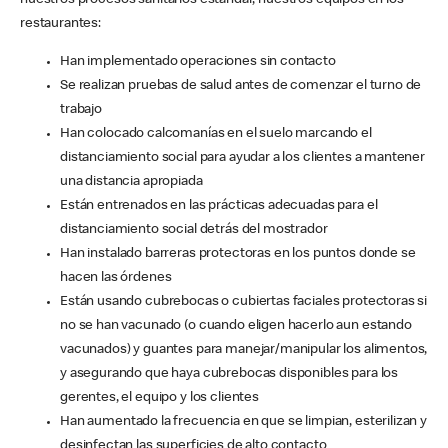
nuestros procesos sanitarios estándar, nuestros equipos en los
restaurantes:
Han implementado operaciones sin contacto
Se realizan pruebas de salud antes de comenzar el turno de
trabajo
Han colocado calcomanías en el suelo marcando el
distanciamiento social para ayudar a los clientes a mantener
una distancia apropiada
Están entrenados en las prácticas adecuadas para el
distanciamiento social detrás del mostrador
Han instalado barreras protectoras en los puntos donde se
hacen las órdenes
Están usando cubrebocas o cubiertas faciales protectoras si
no se han vacunado (o cuando eligen hacerlo aun estando
vacunados) y guantes para manejar/manipular los alimentos,
y asegurando que haya cubrebocas disponibles para los
gerentes, el equipo y los clientes
Han aumentado la frecuencia en que se limpian, esterilizan y
desinfectan las superficies de alto contacto