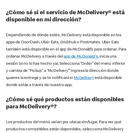
¿Cómo sé si el servicio de McDelivery® está
disponible en mi dirección?
Dependiendo de dónde estés, McDelivery está disponible en los
apps de DoorDash, Uber Eats, Grubhub o Postmates. Uber Eats
también está disponible en el app de McDonald’s para ordenar. Para
ordenar McDelivery a través del
app de McDonald's
, inicia una
sesión (si no lo has hecho ya). Selecciona “Order” del menú inferior
y cambia de “Pickup” a “McDelivery’” Ingresa la dirección donde
quieres la entrega y se te notificará si
McDelivery
está disponible
donde estás a través de nuestro app.
¿Cómo sé qué productos están disponibles
para McDelivery®?
Los productos del menú varían por ubicación/lugar. Para ver qué
productos comestibles están disponibles, selecciona McDelivery