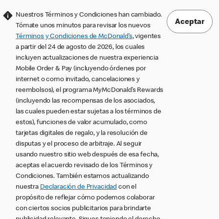
Nuestros Términos y Condiciones han cambiado.
Aceptar
Tómate unos minutos para revisar los nuevos
Términos y Condiciones de McDonald’s
, vigentes
a partir del 24 de agosto de 2026, los cuales
incluyen actualizaciones de nuestra experiencia
Mobile Order & Pay (incluyendo órdenes por
internet o como invitado, cancelaciones y
reembolsos), el programa MyMcDonald’s Rewards
(incluyendo las recompensas de los asociados,
las cuales pueden estar sujetas a los términos de
estos), funciones de valor acumulado, como
tarjetas digitales de regalo, y la resolución de
disputas y el proceso de arbitraje. Al seguir
usando nuestro sitio web después de esa fecha,
aceptas el acuerdo revisado de los Términos y
Condiciones. También estamos actualizando
nuestra
Declaración de Privacidad
con el
propósito de reflejar cómo podemos colaborar
con ciertos socios publicitarios para brindarte