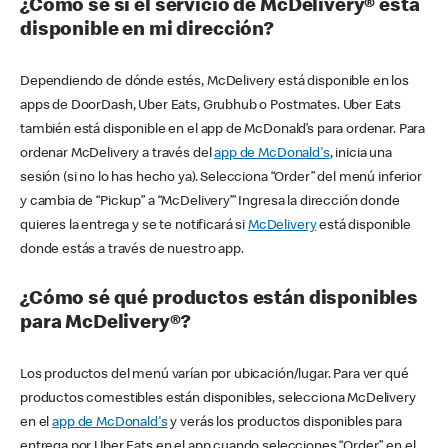
¿Cómo sé si el servicio de McDelivery® está
disponible en mi dirección?
Dependiendo de dónde estés, McDelivery está disponible en los
apps de DoorDash, Uber Eats, Grubhub o Postmates. Uber Eats
también está disponible en el app de McDonald’s para ordenar. Para
ordenar McDelivery a través del
app de McDonald's
, inicia una
sesión (si no lo has hecho ya). Selecciona “Order” del menú inferior
y cambia de “Pickup” a “McDelivery’” Ingresa la dirección donde
quieres la entrega y se te notificará si
McDelivery
está disponible
donde estás a través de nuestro app.
¿Cómo sé qué productos están disponibles
para McDelivery®?
Los productos del menú varían por ubicación/lugar. Para ver qué
productos comestibles están disponibles, selecciona McDelivery
en el
app de McDonald's
y verás los productos disponibles para
entrega por Uber Eats en el app cuando selecciones “Order” en el