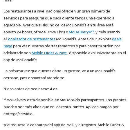
más!
Los restaurantes a nivel nacional ofrecen un gran número de
servicios para asegurar que cada cliente tenga una experiencia
agradable. Averigua si alguno de los McDonald’s en tu área está
abierto 24 horas, ofrece Drive Thru o
McDelivery®**
, y más usando
el
localizador de restaurantes
McDonald’s. Antes de ir, explora
deals
page
para ver nuestras ofertas recientes y para hacer tu orden por
adelantado con
Mobile Order & Pay†
, ¡disponible exclusivamente en el
app de McDonald’s!
La próxima vez que quieras darte un gustito, ve a un McDonald’s
cercano, ¡nos encantará atenderte!
*Peso antes de cocinarse: 4 oz.
**McDelivery está disponible en McDonald’s participantes. Los precios
pueden ser más altos que en los restaurantes. Aplican cargos por
entrega/servicio.
†Se requiere la descarga del app de McD y el registro. Mobile Order &