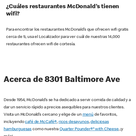
¿Cuáles restaurantes McDonald’s tienen
wifi?
Para encontrar los restaurantes McDonald’s que ofrecen wifi gratis
cerca de ti, usa el Localizador para ver cuál de nuestras 14,000
restaurantes ofrecen wifi de cortesía.
Acerca de 8301 Baltimore Ave
Desde 1954, McDonald’s se ha dedicado a servir comida de calidad y a
dar un servicio rápido a precios asequibles para nuestros clientes.
Visita un McDonald’s cercano y elige de un
menú
de favoritos,
incluyendo
café de McCafé®
,
ricos desayunos
,
deliciosas
hamburguesas
como nuestra
Quarter Pounder®* with Cheese
, ¡y