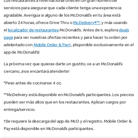
Los restaurantes a nivel nacional ofrecen un gran número de
servicios para asegurar que cada cliente tenga una experiencia
agradable. Averigua si alguno de los McDonald’s en tu área está
abierto 24 horas, ofrece Drive Thru o
McDelivery®**
, y más usando
el
localizador de restaurantes
McDonald’s. Antes de ir, explora
deals
page
para ver nuestras ofertas recientes y para hacer tu orden por
adelantado con
Mobile Order & Pay†
, ¡disponible exclusivamente en el
app de McDonald’s!
La próxima vez que quieras darte un gustito, ve a un McDonald’s
cercano, ¡nos encantará atenderte!
*Peso antes de cocinarse: 4 oz.
**McDelivery está disponible en McDonald’s participantes. Los precios
pueden ser más altos que en los restaurantes. Aplican cargos por
entrega/servicio.
†Se requiere la descarga del app de McD y el registro. Mobile Order &
Pay está disponible en McDonald’s participantes.