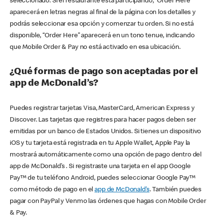
seleccionado. Si el restaurante está participando, “Order Here”
aparecerá en letras negras al final de la página con los detalles y
podrás seleccionar esa opción y comenzar tu orden. Si no está
disponible, “Order Here” aparecerá en un tono tenue, indicando
que Mobile Order & Pay no está activado en esa ubicación.
¿Qué formas de pago son aceptadas por el
app de McDonald’s?
Puedes registrar tarjetas Visa, MasterCard, American Express y
Discover. Las tarjetas que registres para hacer pagos deben ser
emitidas por un banco de Estados Unidos. Si tienes un dispositivo
iOS y tu tarjeta está registrada en tu Apple Wallet, Apple Pay la
mostrará automáticamente como una opción de pago dentro del
app de McDonald’s . Si registraste una tarjeta en el app Google
Pay™ de tu teléfono Android, puedes seleccionar Google Pay™
como método de pago en el
app de McDonald’s
. También puedes
pagar con PayPal y Venmo las órdenes que hagas con Mobile Order
& Pay.