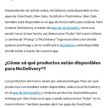
Dependiendo de dónde estés, McDelivery está disponible en los
apps de DoorDash, Uber Eats, Grubhub o Postmates. Uber Eats
también está disponible en el app de McDonald’s para ordenar. Para
ordenar McDelivery a través del
app de McDonald's
, inicia una
sesión (si no lo has hecho ya). Selecciona “Order” del menú inferior
y cambia de “Pickup” a “McDelivery’” Ingresa la dirección donde
quieres la entrega y se te notificará si
McDelivery
está disponible
donde estás a través de nuestro app.
¿Cómo sé qué productos están disponibles
para McDelivery®?
Los productos del menú varían por ubicación/lugar. Para ver qué
productos comestibles están disponibles, selecciona McDelivery
en el
app de McDonald's
y verás los productos disponibles para
entrega por Uber Eats en el app cuando selecciones “Order” en el
menú inferior. También puedes abrir tus apps de DoorDash,