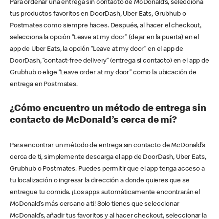
Para ordenar una entrega sin contacto de McDonald’s, selecciona
tus productos favoritos en DoorDash, Uber Eats, Grubhub o
Postmates como siempre haces. Después, al hacer el checkout,
selecciona la opción “Leave at my door” (dejar en la puerta) en el
app de Uber Eats, la opción “Leave at my door” en el app de
DoorDash, “contact-free delivery” (entrega si contacto) en el app de
Grubhub o elige “Leave order at my door” como la ubicación de
entrega en Postmates.
¿Cómo encuentro un método de entrega sin
contacto de McDonald’s cerca de mí?
Para encontrar un método de entrega sin contacto de McDonald’s
cerca de ti, simplemente descarga el app de DoorDash, Uber Eats,
Grubhub o Postmates. Puedes permitir que el app tenga acceso a
tu localización o ingresar la dirección a donde quieres que se
entregue tu comida. ¡Los apps automáticamente encontrarán el
McDonald’s más cercano a ti! Solo tienes que seleccionar
McDonald’s, añadir tus favoritos y al hacer checkout, seleccionar la