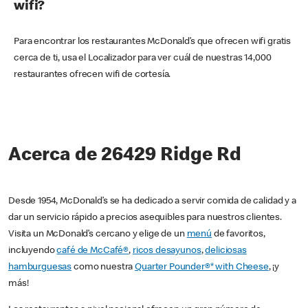
wifi?
Para encontrar los restaurantes McDonald’s que ofrecen wifi gratis
cerca de ti, usa el Localizador para ver cuál de nuestras 14,000
restaurantes ofrecen wifi de cortesía.
Acerca de 26429 Ridge Rd
Desde 1954, McDonald’s se ha dedicado a servir comida de calidad y a
dar un servicio rápido a precios asequibles para nuestros clientes.
Visita un McDonald’s cercano y elige de un
menú
de favoritos,
incluyendo
café de McCafé®
,
ricos desayunos
,
deliciosas
hamburguesas
como nuestra
Quarter Pounder®* with Cheese
, ¡y
más!