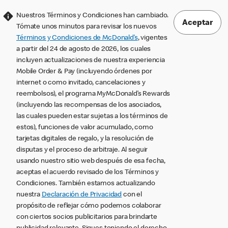
Nuestros Términos y Condiciones han cambiado.
Aceptar
Tómate unos minutos para revisar los nuevos
Términos y Condiciones de McDonald’s
, vigentes
a partir del 24 de agosto de 2026, los cuales
incluyen actualizaciones de nuestra experiencia
Mobile Order & Pay (incluyendo órdenes por
internet o como invitado, cancelaciones y
reembolsos), el programa MyMcDonald’s Rewards
(incluyendo las recompensas de los asociados,
las cuales pueden estar sujetas a los términos de
estos), funciones de valor acumulado, como
tarjetas digitales de regalo, y la resolución de
disputas y el proceso de arbitraje. Al seguir
usando nuestro sitio web después de esa fecha,
aceptas el acuerdo revisado de los Términos y
Condiciones. También estamos actualizando
nuestra
Declaración de Privacidad
con el
propósito de reflejar cómo podemos colaborar
con ciertos socios publicitarios para brindarte