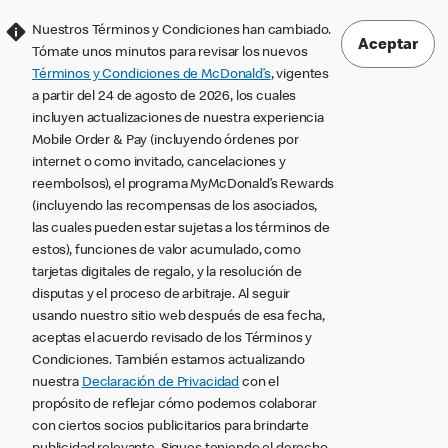
Nuestros Términos y Condiciones han cambiado.
Aceptar
Tómate unos minutos para revisar los nuevos
Términos y Condiciones de McDonald’s
, vigentes
a partir del 24 de agosto de 2026, los cuales
incluyen actualizaciones de nuestra experiencia
Mobile Order & Pay (incluyendo órdenes por
internet o como invitado, cancelaciones y
reembolsos), el programa MyMcDonald’s Rewards
(incluyendo las recompensas de los asociados,
las cuales pueden estar sujetas a los términos de
estos), funciones de valor acumulado, como
tarjetas digitales de regalo, y la resolución de
disputas y el proceso de arbitraje. Al seguir
usando nuestro sitio web después de esa fecha,
aceptas el acuerdo revisado de los Términos y
Condiciones. También estamos actualizando
nuestra
Declaración de Privacidad
con el
propósito de reflejar cómo podemos colaborar
con ciertos socios publicitarios para brindarte