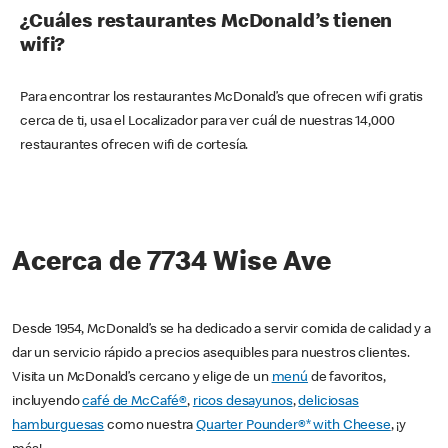
¿Cuáles restaurantes McDonald’s tienen
wifi?
Para encontrar los restaurantes McDonald’s que ofrecen wifi gratis
cerca de ti, usa el Localizador para ver cuál de nuestras 14,000
restaurantes ofrecen wifi de cortesía.
Acerca de 7734 Wise Ave
Desde 1954, McDonald’s se ha dedicado a servir comida de calidad y a
dar un servicio rápido a precios asequibles para nuestros clientes.
Visita un McDonald’s cercano y elige de un
menú
de favoritos,
incluyendo
café de McCafé®
,
ricos desayunos
,
deliciosas
hamburguesas
como nuestra
Quarter Pounder®* with Cheese
, ¡y