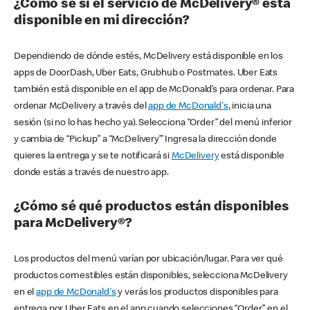
¿Cómo sé si el servicio de McDelivery® está
disponible en mi dirección?
Dependiendo de dónde estés, McDelivery está disponible en los
apps de DoorDash, Uber Eats, Grubhub o Postmates. Uber Eats
también está disponible en el app de McDonald’s para ordenar. Para
ordenar McDelivery a través del
app de McDonald's
, inicia una
sesión (si no lo has hecho ya). Selecciona “Order” del menú inferior
y cambia de “Pickup” a “McDelivery’” Ingresa la dirección donde
quieres la entrega y se te notificará si
McDelivery
está disponible
donde estás a través de nuestro app.
¿Cómo sé qué productos están disponibles
para McDelivery®?
Los productos del menú varían por ubicación/lugar. Para ver qué
productos comestibles están disponibles, selecciona McDelivery
en el
app de McDonald's
y verás los productos disponibles para
entrega por Uber Eats en el app cuando selecciones “Order” en el