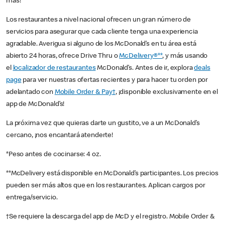
más!
Los restaurantes a nivel nacional ofrecen un gran número de
servicios para asegurar que cada cliente tenga una experiencia
agradable. Averigua si alguno de los McDonald’s en tu área está
abierto 24 horas, ofrece Drive Thru o
McDelivery®**
, y más usando
el
localizador de restaurantes
McDonald’s. Antes de ir, explora
deals
page
para ver nuestras ofertas recientes y para hacer tu orden por
adelantado con
Mobile Order & Pay†
, ¡disponible exclusivamente en el
app de McDonald’s!
La próxima vez que quieras darte un gustito, ve a un McDonald’s
cercano, ¡nos encantará atenderte!
*Peso antes de cocinarse: 4 oz.
**McDelivery está disponible en McDonald’s participantes. Los precios
pueden ser más altos que en los restaurantes. Aplican cargos por
entrega/servicio.
†Se requiere la descarga del app de McD y el registro. Mobile Order &