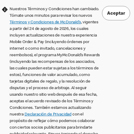
Nuestros Términos y Condiciones han cambiado.
Aceptar
Tómate unos minutos para revisar los nuevos
Términos y Condiciones de McDonald’s
, vigentes
a partir del 24 de agosto de 2026, los cuales
incluyen actualizaciones de nuestra experiencia
Mobile Order & Pay (incluyendo órdenes por
internet o como invitado, cancelaciones y
reembolsos), el programa MyMcDonald’s Rewards
(incluyendo las recompensas de los asociados,
las cuales pueden estar sujetas a los términos de
estos), funciones de valor acumulado, como
tarjetas digitales de regalo, y la resolución de
disputas y el proceso de arbitraje. Al seguir
usando nuestro sitio web después de esa fecha,
aceptas el acuerdo revisado de los Términos y
Condiciones. También estamos actualizando
nuestra
Declaración de Privacidad
con el
propósito de reflejar cómo podemos colaborar
con ciertos socios publicitarios para brindarte