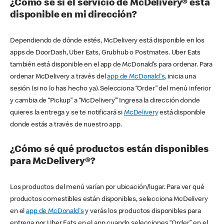
¿Cómo sé si el servicio de McDelivery® está
disponible en mi dirección?
Dependiendo de dónde estés, McDelivery está disponible en los
apps de DoorDash, Uber Eats, Grubhub o Postmates. Uber Eats
también está disponible en el app de McDonald’s para ordenar. Para
ordenar McDelivery a través del
app de McDonald's
, inicia una
sesión (si no lo has hecho ya). Selecciona “Order” del menú inferior
y cambia de “Pickup” a “McDelivery’” Ingresa la dirección donde
quieres la entrega y se te notificará si
McDelivery
está disponible
donde estás a través de nuestro app.
¿Cómo sé qué productos están disponibles
para McDelivery®?
Los productos del menú varían por ubicación/lugar. Para ver qué
productos comestibles están disponibles, selecciona McDelivery
en el
app de McDonald's
y verás los productos disponibles para
entrega por Uber Eats en el app cuando selecciones “Order” en el