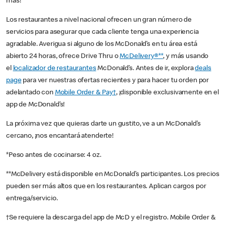
más!
Los restaurantes a nivel nacional ofrecen un gran número de
servicios para asegurar que cada cliente tenga una experiencia
agradable. Averigua si alguno de los McDonald’s en tu área está
abierto 24 horas, ofrece Drive Thru o
McDelivery®**
, y más usando
el
localizador de restaurantes
McDonald’s. Antes de ir, explora
deals
page
para ver nuestras ofertas recientes y para hacer tu orden por
adelantado con
Mobile Order & Pay†
, ¡disponible exclusivamente en el
app de McDonald’s!
La próxima vez que quieras darte un gustito, ve a un McDonald’s
cercano, ¡nos encantará atenderte!
*Peso antes de cocinarse: 4 oz.
**McDelivery está disponible en McDonald’s participantes. Los precios
pueden ser más altos que en los restaurantes. Aplican cargos por
entrega/servicio.
†Se requiere la descarga del app de McD y el registro. Mobile Order &