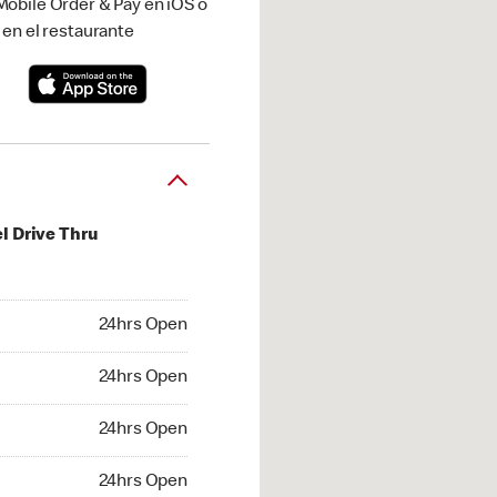
obile Order & Pay en iOS o
 en el restaurante
l Drive Thru
hrs Open
24hrs Open
4hrs Open
24hrs Open
 24hrs Open
24hrs Open
24hrs Open
24hrs Open