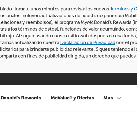
iado. Tómate unos minutos para revisar los nuevos
Términos y 
, los cuales incluyen actualizaciones de nuestra experiencia Mobi
ncelaciones y reembolsos), el programa MyMcDonald’s Rewards (
tas a los términos de estos), funciones de valor acumulado, como 
rbitraje. Al seguir usando nuestro sitio web después de esa fecha
stamos actualizando nuestra
Declaración de Privacidad
con el pro
citarios para brindarte publicidad relevante. Sigues teniendo el
omparta con fines de publicidad dirigida, un derecho que puedes 
Donald's Rewards
McValue® y Ofertas
Mas