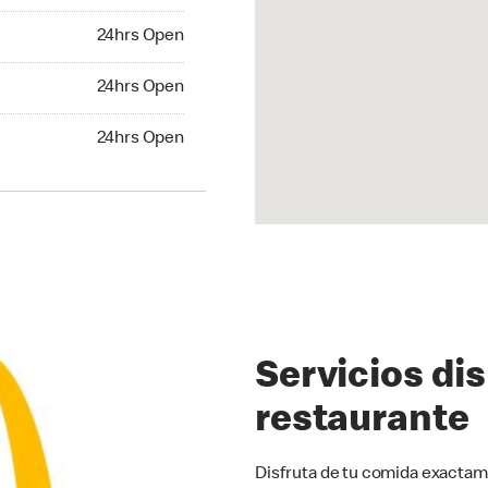
hrs Open
24hrs Open
24hrs Open
24hrs Open
hrs Open
24hrs Open
Servicios di
restaurante
Disfruta de tu comida exactam