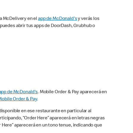
na McDelivery en el
app de McDonald's
y verás los
n puedes abrir tus apps de DoorDash, Grubhub o
app de McDonald's
. Mobile Order & Pay aparecerá en
Mobile Order & Pay
.
isponible en ese restaurante en particular al
articipando, “Order Here” aparecerá en letras negras
der Here” aparecerá en un tono tenue, indicando que