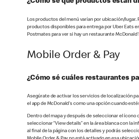
¿Cómo sé qué productos están di
Los productos del menú varían por ubicación/lugar.
productos disponibles para entrega por Uber Eats e
Postmates para ver si hay un restaurante McDonald’s
Mobile Order & Pay
¿Cómo sé cuáles restaurantes pa
Asegúrate de activar los servicios de localización 
el app de McDonald’s como una opción cuando estés
Dentro del mapa y después de seleccionar el ícono de
seleccionar “View details” en la área blanca con la 
al final de la página con los detalles y podrás sele
Mobile Order & Pay no está activado en esa ubicació