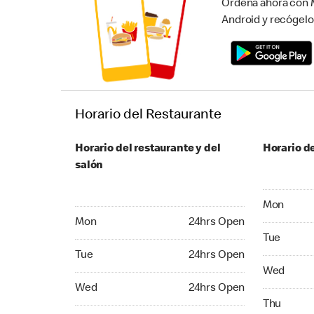
Ordena ahora con M
Android y recógelo
Horario del Restaurante
Horario del restaurante y del
Horario de
salón
Monday 24
Mon
Monday 24hrs Open
Mon
24hrs Open
Tuesday 2
Tue
Tuesday 24hrs Open
Tue
24hrs Open
Wednesday
Wed
Wednesday 24hrs Open
Wed
24hrs Open
Thursday 
Thu
Thursday 24hrs Open