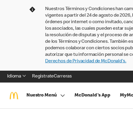
Nuestros Términos y Condiciones han camb
vigentes a partir del 24 de agosto de 2026
órdenes por internet o como invitado, ca
los asociados, las cuales pueden estar suje
la resolución de disputas y el proceso de a
de los Términos y Condiciones. También e
podemos colaborar con ciertos socios publi
autorizar que tu información personal se c
Derechos de Privacidad de McDonald’s.
Idioma
Regístrate
Carreras
Nuestro Menú
McDonald's App
MyMc