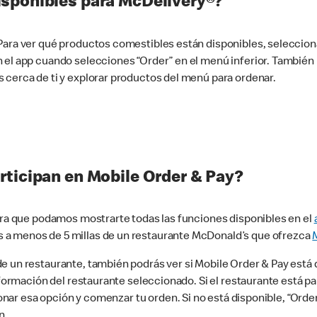
sponibles para McDelivery®?
 Para ver qué productos comestibles están disponibles, seleccio
n el app cuando selecciones “Order” en el menú inferior. Tambié
 cerca de ti y explorar productos del menú para ordenar.
rticipan en Mobile Order & Pay?
para que podamos mostrarte todas las funciones disponibles en el
 a menos de 5 millas de un restaurante McDonald’s que ofrezca
 un restaurante, también podrás ver si Mobile Order & Pay está d
información del restaurante seleccionado. Si el restaurante está p
ccionar esa opción y comenzar tu orden. Si no está disponible, “Or
n.