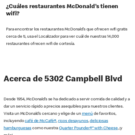
¿Cuáles restaurantes McDonald’s tienen
wifi?
Para encontrar los restaurantes McDonald’s que ofrecen wifi gratis
cerca de ti, usa el Localizador para ver cuál de nuestras 14,000
restaurantes ofrecen wifi de cortesía.
Acerca de 5302 Campbell Blvd
Desde 1954, McDonald’s se ha dedicado a servir comida de calidad y a
dar un servicio rápido a precios asequibles para nuestros clientes.
Visita un McDonald’s cercano y elige de un
menú
de favoritos,
incluyendo
café de McCafé®
,
ricos desayunos
,
deliciosas
hamburguesas
como nuestra
Quarter Pounder®* with Cheese
, ¡y