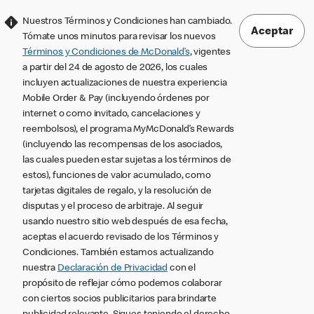
Nuestros Términos y Condiciones han cambiado.
Aceptar
Tómate unos minutos para revisar los nuevos
Términos y Condiciones de McDonald’s
, vigentes
a partir del 24 de agosto de 2026, los cuales
incluyen actualizaciones de nuestra experiencia
Mobile Order & Pay (incluyendo órdenes por
internet o como invitado, cancelaciones y
reembolsos), el programa MyMcDonald’s Rewards
(incluyendo las recompensas de los asociados,
las cuales pueden estar sujetas a los términos de
estos), funciones de valor acumulado, como
tarjetas digitales de regalo, y la resolución de
disputas y el proceso de arbitraje. Al seguir
usando nuestro sitio web después de esa fecha,
aceptas el acuerdo revisado de los Términos y
Condiciones. También estamos actualizando
nuestra
Declaración de Privacidad
con el
propósito de reflejar cómo podemos colaborar
con ciertos socios publicitarios para brindarte