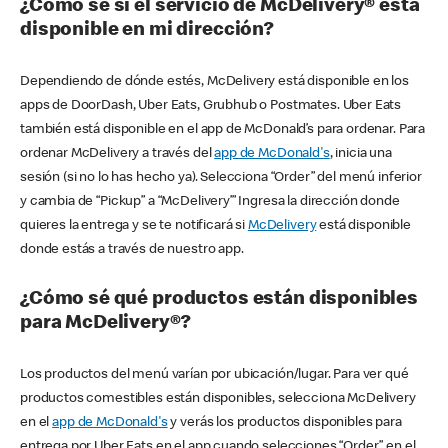
¿Cómo sé si el servicio de McDelivery® está
disponible en mi dirección?
Dependiendo de dónde estés, McDelivery está disponible en los
apps de DoorDash, Uber Eats, Grubhub o Postmates. Uber Eats
también está disponible en el app de McDonald’s para ordenar. Para
ordenar McDelivery a través del
app de McDonald's
, inicia una
sesión (si no lo has hecho ya). Selecciona “Order” del menú inferior
y cambia de “Pickup” a “McDelivery’” Ingresa la dirección donde
quieres la entrega y se te notificará si
McDelivery
está disponible
donde estás a través de nuestro app.
¿Cómo sé qué productos están disponibles
para McDelivery®?
Los productos del menú varían por ubicación/lugar. Para ver qué
productos comestibles están disponibles, selecciona McDelivery
en el
app de McDonald's
y verás los productos disponibles para
entrega por Uber Eats en el app cuando selecciones “Order” en el