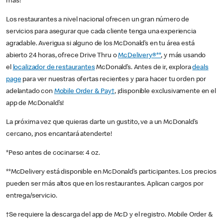
más!
Los restaurantes a nivel nacional ofrecen un gran número de
servicios para asegurar que cada cliente tenga una experiencia
agradable. Averigua si alguno de los McDonald’s en tu área está
abierto 24 horas, ofrece Drive Thru o
McDelivery®**
, y más usando
el
localizador de restaurantes
McDonald’s. Antes de ir, explora
deals
page
para ver nuestras ofertas recientes y para hacer tu orden por
adelantado con
Mobile Order & Pay†
, ¡disponible exclusivamente en el
app de McDonald’s!
La próxima vez que quieras darte un gustito, ve a un McDonald’s
cercano, ¡nos encantará atenderte!
*Peso antes de cocinarse: 4 oz.
**McDelivery está disponible en McDonald’s participantes. Los precios
pueden ser más altos que en los restaurantes. Aplican cargos por
entrega/servicio.
†Se requiere la descarga del app de McD y el registro. Mobile Order &