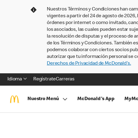
Nuestros Términos y Condiciones han camb
vigentes a partir del 24 de agosto de 2026
órdenes por internet o como invitado, ca
los asociados, las cuales pueden estar suje
la resolución de disputas y el proceso de a
de los Términos y Condiciones. También e
podemos colaborar con ciertos socios publi
autorizar que tu información personal se c
Derechos de Privacidad de McDonald’s.
Idioma
Regístrate
Carreras
Nuestro Menú
McDonald's App
MyMc