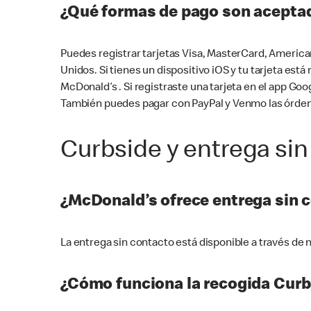
¿Qué formas de pago son aceptad
Puedes registrar tarjetas Visa, MasterCard, America
Unidos. Si tienes un dispositivo iOS y tu tarjeta es
McDonald’s . Si registraste una tarjeta en el app 
También puedes pagar con PayPal y Venmo las órden
Curbside y entrega sin
¿McDonald’s ofrece entrega sin 
La entrega sin contacto está disponible a través d
¿Cómo funciona la recogida Curb