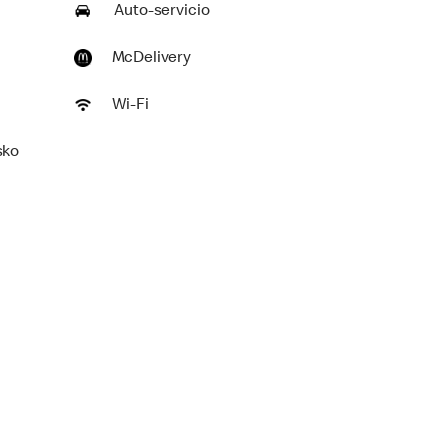
Auto-servicio
McDelivery
Wi-Fi
sko