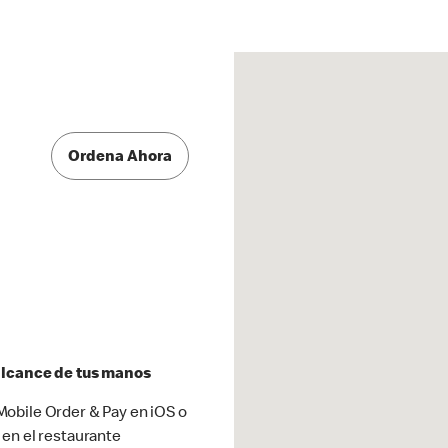
Ordena Ahora
 alcance de tus manos
obile Order & Pay en iOS o
 en el restaurante