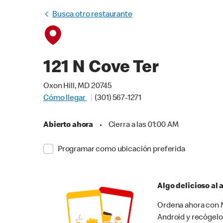
Busca otro restaurante
121 N Cove Ter
Oxon Hill, MD 20745
Cómo llegar
(301) 567-1271
Abierto ahora
•
Cierra a las 01:00 AM
Programar como ubicación preferida
Algo delicioso al
Ordena ahora con M
Android y recógelo