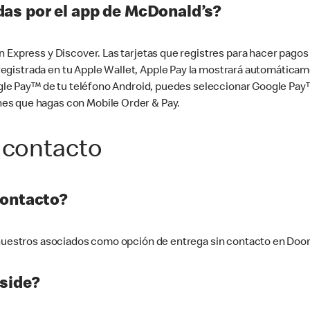
as por el app de McDonald’s?
n Express y Discover. Las tarjetas que registres para hacer pago
tá registrada en tu Apple Wallet, Apple Pay la mostrará automáti
Google Pay™ de tu teléfono Android, puedes seleccionar Google P
es que hagas con Mobile Order & Pay.
 contacto
contacto?
e nuestros asociados como opción de entrega sin contacto en Doo
side?