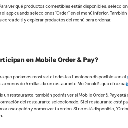
 Para ver qué productos comestibles están disponibles, seleccio
n el app cuando selecciones “Order” en el menú inferior. Tambié
 cerca de ti y explorar productos del menú para ordenar.
rticipan en Mobile Order & Pay?
para que podamos mostrarte todas las funciones disponibles en el
 a menos de 5 millas de un restaurante McDonald’s que ofrezca
 un restaurante, también podrás ver si Mobile Order & Pay está d
información del restaurante seleccionado. Si el restaurante está p
ccionar esa opción y comenzar tu orden. Si no está disponible, “Or
n.