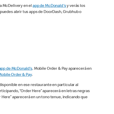
na McDelivery en el
app de McDonald's
y verás los
n puedes abrir tus apps de DoorDash, Grubhub o
app de McDonald's
. Mobile Order & Pay aparecerá en
Mobile Order & Pay
.
isponible en ese restaurante en particular al
articipando, “Order Here” aparecerá en letras negras
der Here” aparecerá en un tono tenue, indicando que