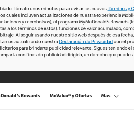
iado. Tómate unos minutos para revisar los nuevos
Términos y 
, los cuales incluyen actualizaciones de nuestra experiencia Mobi
ncelaciones y reembolsos), el programa MyMcDonald’s Rewards (
tas a los términos de estos), funciones de valor acumulado, como 
rbitraje. Al seguir usando nuestro sitio web después de esa fecha
stamos actualizando nuestra
Declaración de Privacidad
con el pro
citarios para brindarte publicidad relevante. Sigues teniendo el
omparta con fines de publicidad dirigida, un derecho que puedes 
Donald's Rewards
McValue® y Ofertas
Mas