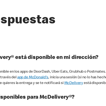
espuestas
very® está disponible en mi dirección?
ible en los apps de DoorDash, Uber Eats, Grubhub o Postmates. 
 través del
app de McDonald's
, inicia una sesión (si no lo has he
 quieres la entrega y se te notificará si
McDelivery
está disponib
sponibles para McDelivery®?