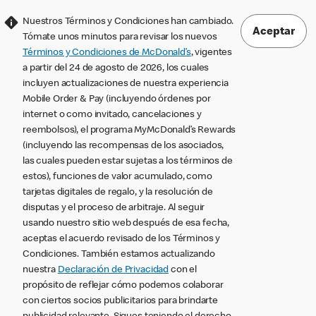
Nuestros Términos y Condiciones han cambiado.
Aceptar
Tómate unos minutos para revisar los nuevos
Términos y Condiciones de McDonald’s
, vigentes
a partir del 24 de agosto de 2026, los cuales
incluyen actualizaciones de nuestra experiencia
Mobile Order & Pay (incluyendo órdenes por
internet o como invitado, cancelaciones y
reembolsos), el programa MyMcDonald’s Rewards
(incluyendo las recompensas de los asociados,
las cuales pueden estar sujetas a los términos de
estos), funciones de valor acumulado, como
tarjetas digitales de regalo, y la resolución de
disputas y el proceso de arbitraje. Al seguir
usando nuestro sitio web después de esa fecha,
aceptas el acuerdo revisado de los Términos y
Condiciones. También estamos actualizando
nuestra
Declaración de Privacidad
con el
propósito de reflejar cómo podemos colaborar
con ciertos socios publicitarios para brindarte