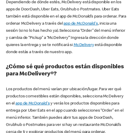
Dependiendo de dónde estés, McDelivery está disponible en los
apps de DoorDash, Uber Eats, Grubhub o Postmates. Uber Eats
también está disponible en el app de McDonald’s para ordenar. Para
ordenar McDelivery a través del
app de McDonald's
, inicia una
sesión (si no lo has hecho ya). Selecciona “Order” del menú inferior
y cambia de “Pickup” a “McDelivery’” Ingresa la dirección donde
quieres la entrega y se te notificará si
McDelivery
está disponible
donde estás a través de nuestro app.
¿Cómo sé qué productos están disponibles
para McDelivery®?
Los productos del menú varían por ubicación/lugar. Para ver qué
productos comestibles están disponibles, selecciona McDelivery
en el
app de McDonald's
y verás los productos disponibles para
entrega por Uber Eats en el app cuando selecciones “Order” en el
menú inferior. También puedes abrir tus apps de DoorDash,
Grubhub o Postmates para ver si hay un restaurante McDonald’s
cerca de ti y explorar productos del menú para ordenar.