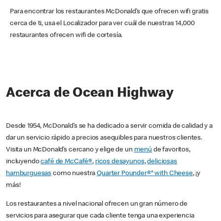
Para encontrar los restaurantes McDonald’s que ofrecen wifi gratis
cerca de ti, usa el Localizador para ver cuál de nuestras 14,000
restaurantes ofrecen wifi de cortesía.
Acerca de Ocean Highway
Desde 1954, McDonald’s se ha dedicado a servir comida de calidad y a
dar un servicio rápido a precios asequibles para nuestros clientes.
Visita un McDonald’s cercano y elige de un
menú
de favoritos,
incluyendo
café de McCafé®
,
ricos desayunos
,
deliciosas
hamburguesas
como nuestra
Quarter Pounder®* with Cheese
, ¡y
más!
Los restaurantes a nivel nacional ofrecen un gran número de
servicios para asegurar que cada cliente tenga una experiencia