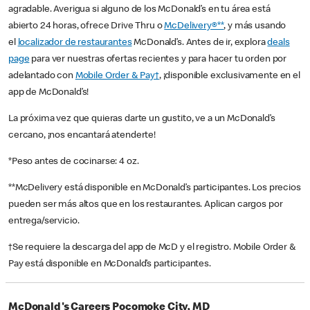
agradable. Averigua si alguno de los McDonald’s en tu área está
abierto 24 horas, ofrece Drive Thru o
McDelivery®**
, y más usando
el
localizador de restaurantes
McDonald’s. Antes de ir, explora
deals
page
para ver nuestras ofertas recientes y para hacer tu orden por
adelantado con
Mobile Order & Pay†
, ¡disponible exclusivamente en el
app de McDonald’s!
La próxima vez que quieras darte un gustito, ve a un McDonald’s
cercano, ¡nos encantará atenderte!
*Peso antes de cocinarse: 4 oz.
**McDelivery está disponible en McDonald’s participantes. Los precios
pueden ser más altos que en los restaurantes. Aplican cargos por
entrega/servicio.
†Se requiere la descarga del app de McD y el registro. Mobile Order &
Pay está disponible en McDonald’s participantes.
McDonald's Careers Pocomoke City, MD