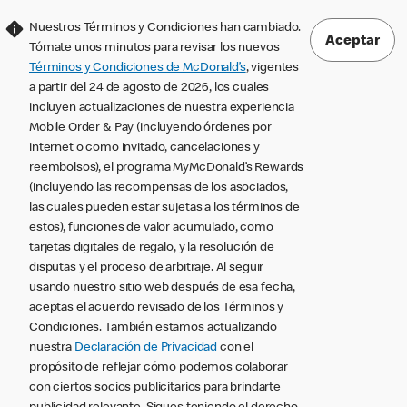
Nuestros Términos y Condiciones han cambiado.
Aceptar
Tómate unos minutos para revisar los nuevos
Términos y Condiciones de McDonald’s
, vigentes
a partir del 24 de agosto de 2026, los cuales
incluyen actualizaciones de nuestra experiencia
Mobile Order & Pay (incluyendo órdenes por
internet o como invitado, cancelaciones y
reembolsos), el programa MyMcDonald’s Rewards
(incluyendo las recompensas de los asociados,
las cuales pueden estar sujetas a los términos de
estos), funciones de valor acumulado, como
tarjetas digitales de regalo, y la resolución de
disputas y el proceso de arbitraje. Al seguir
usando nuestro sitio web después de esa fecha,
aceptas el acuerdo revisado de los Términos y
Condiciones. También estamos actualizando
nuestra
Declaración de Privacidad
con el
propósito de reflejar cómo podemos colaborar
con ciertos socios publicitarios para brindarte