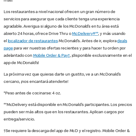
más!
Los restaurantes a nivel nacional ofrecen un gran número de
servicios para asegurar que cada cliente tenga una experiencia
agradable. Averigua si alguno de los McDonald’s en tu área está
abierto 24 horas, ofrece Drive Thru o
McDelivery®**
, y más usando
el
localizador de restaurantes
McDonald’s. Antes de ir, explora
deals
page
para ver nuestras ofertas recientes y para hacer tu orden por
adelantado con
Mobile Order & Pay†
, ¡disponible exclusivamente en el
app de McDonald’s!
La próxima vez que quieras darte un gustito, ve a un McDonald’s
cercano, ¡nos encantará atenderte!
*Peso antes de cocinarse: 4 oz.
**McDelivery está disponible en McDonald’s participantes. Los precios
pueden ser más altos que en los restaurantes. Aplican cargos por
entrega/servicio.
†Se requiere la descarga del app de McD y el registro. Mobile Order &