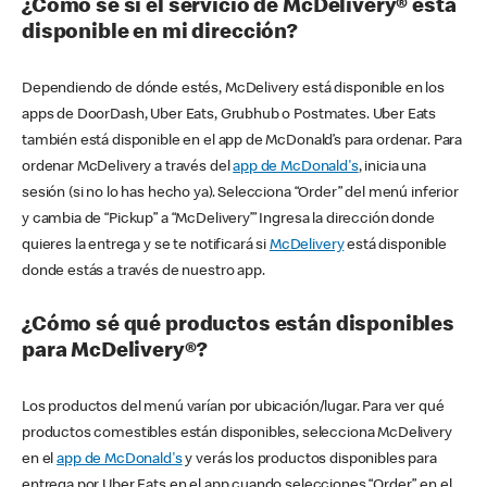
¿Cómo sé si el servicio de McDelivery® está
disponible en mi dirección?
Dependiendo de dónde estés, McDelivery está disponible en los
apps de DoorDash, Uber Eats, Grubhub o Postmates. Uber Eats
también está disponible en el app de McDonald’s para ordenar. Para
ordenar McDelivery a través del
app de McDonald's
, inicia una
sesión (si no lo has hecho ya). Selecciona “Order” del menú inferior
y cambia de “Pickup” a “McDelivery’” Ingresa la dirección donde
quieres la entrega y se te notificará si
McDelivery
está disponible
donde estás a través de nuestro app.
¿Cómo sé qué productos están disponibles
para McDelivery®?
Los productos del menú varían por ubicación/lugar. Para ver qué
productos comestibles están disponibles, selecciona McDelivery
en el
app de McDonald's
y verás los productos disponibles para
entrega por Uber Eats en el app cuando selecciones “Order” en el