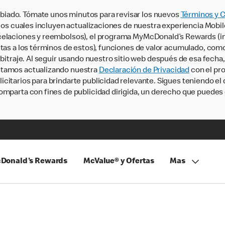
iado. Tómate unos minutos para revisar los nuevos
Términos y 
, los cuales incluyen actualizaciones de nuestra experiencia Mobi
ncelaciones y reembolsos), el programa MyMcDonald’s Rewards (
tas a los términos de estos), funciones de valor acumulado, como 
rbitraje. Al seguir usando nuestro sitio web después de esa fecha
stamos actualizando nuestra
Declaración de Privacidad
con el pro
citarios para brindarte publicidad relevante. Sigues teniendo el
omparta con fines de publicidad dirigida, un derecho que puedes 
Donald's Rewards
McValue® y Ofertas
Mas