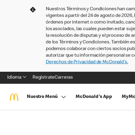
Nuestros Términos y Condiciones han camb
vigentes a partir del 24 de agosto de 2026
órdenes por internet o como invitado, ca
los asociados, las cuales pueden estar suje
la resolución de disputas y el proceso de a
de los Términos y Condiciones. También e
podemos colaborar con ciertos socios publi
autorizar que tu información personal se c
Derechos de Privacidad de McDonald’s.
Idioma
Regístrate
Carreras
Nuestro Menú
McDonald's App
MyMc