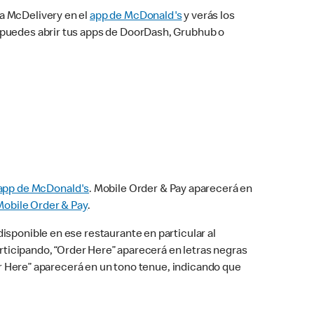
na McDelivery en el
app de McDonald's
y verás los
n puedes abrir tus apps de DoorDash, Grubhub o
app de McDonald's
. Mobile Order & Pay aparecerá en
Mobile Order & Pay
.
isponible en ese restaurante en particular al
articipando, “Order Here” aparecerá en letras negras
der Here” aparecerá en un tono tenue, indicando que