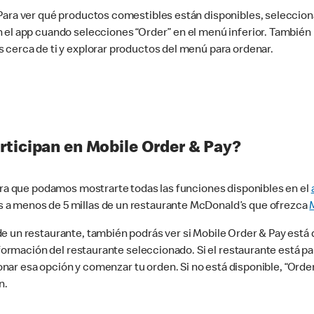
 Para ver qué productos comestibles están disponibles, seleccio
n el app cuando selecciones “Order” en el menú inferior. Tambié
 cerca de ti y explorar productos del menú para ordenar.
rticipan en Mobile Order & Pay?
para que podamos mostrarte todas las funciones disponibles en el
 a menos de 5 millas de un restaurante McDonald’s que ofrezca
 un restaurante, también podrás ver si Mobile Order & Pay está d
información del restaurante seleccionado. Si el restaurante está p
ccionar esa opción y comenzar tu orden. Si no está disponible, “Or
n.