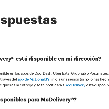
espuestas
very® está disponible en mi dirección?
ible en los apps de DoorDash, Uber Eats, Grubhub o Postmates. 
 través del
app de McDonald's
, inicia una sesión (si no lo has he
 quieres la entrega y se te notificará si
McDelivery
está disponib
sponibles para McDelivery®?