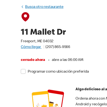
Busca otro restaurante
11 Mallet Dr
Freeport, ME 04032
Cómo llegar
(207) 865-9566
cerrado ahora
•
abre a las 06:00 AM
Programar como ubicación preferida
Algo delicioso al
Ordena ahora con M
Android y recógelo