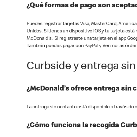
¿Qué formas de pago son aceptad
Puedes registrar tarjetas Visa, MasterCard, America
Unidos. Si tienes un dispositivo iOS y tu tarjeta es
McDonald’s . Si registraste una tarjeta en el app 
También puedes pagar con PayPal y Venmo las órden
Curbside y entrega sin
¿McDonald’s ofrece entrega sin 
La entrega sin contacto está disponible a través d
¿Cómo funciona la recogida Curb