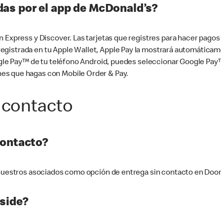
as por el app de McDonald’s?
n Express y Discover. Las tarjetas que registres para hacer pago
tá registrada en tu Apple Wallet, Apple Pay la mostrará automáti
Google Pay™ de tu teléfono Android, puedes seleccionar Google P
es que hagas con Mobile Order & Pay.
 contacto
contacto?
e nuestros asociados como opción de entrega sin contacto en Doo
side?