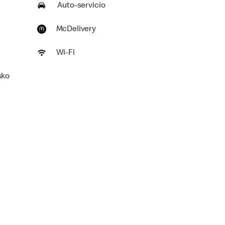
Auto-servicio
McDelivery
Wi-Fi
sko