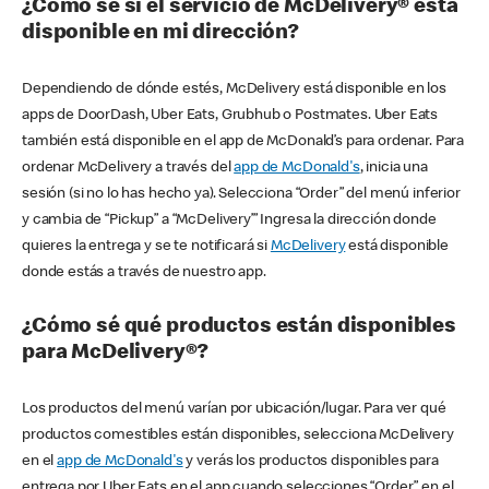
¿Cómo sé si el servicio de McDelivery® está
disponible en mi dirección?
Dependiendo de dónde estés, McDelivery está disponible en los
apps de DoorDash, Uber Eats, Grubhub o Postmates. Uber Eats
también está disponible en el app de McDonald’s para ordenar. Para
ordenar McDelivery a través del
app de McDonald's
, inicia una
sesión (si no lo has hecho ya). Selecciona “Order” del menú inferior
y cambia de “Pickup” a “McDelivery’” Ingresa la dirección donde
quieres la entrega y se te notificará si
McDelivery
está disponible
donde estás a través de nuestro app.
¿Cómo sé qué productos están disponibles
para McDelivery®?
Los productos del menú varían por ubicación/lugar. Para ver qué
productos comestibles están disponibles, selecciona McDelivery
en el
app de McDonald's
y verás los productos disponibles para
entrega por Uber Eats en el app cuando selecciones “Order” en el