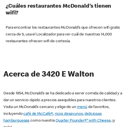
¿Cuáles restaurantes McDonald’s tienen
wifi?
Para encontrar los restaurantes McDonald’s que ofrecen wifi gratis
cerca de ti, usa el Localizador para ver cuál de nuestras 14,000
restaurantes ofrecen wifi de cortesía.
Acerca de 3420 E Walton
Desde 1954, McDonald’s se ha dedicado a servir comida de calidad y a
dar un servicio rápido a precios asequibles para nuestros clientes.
Visita un McDonald’s cercano y elige de un
menú
de favoritos,
incluyendo
café de McCafé®
,
ricos desayunos
,
deliciosas
hamburguesas
como nuestra
Quarter Pounder®* with Cheese
, ¡y