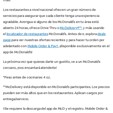
más!
Los restaurantes a nivel nacional ofrecen un gran número de
servicios para asegurar que cada cliente tenga una experiencia
agradable. Averigua si alguno de los McDonald’s en tu área está
abierto 24 horas, ofrece Drive Thru o
McDelivery®**
, y más usando
el
localizador de restaurantes
McDonald’s. Antes de ir, explora
deals
page
para ver nuestras ofertas recientes y para hacer tu orden por
adelantado con
Mobile Order & Pay†
, ¡disponible exclusivamente en el
app de McDonald’s!
La próxima vez que quieras darte un gustito, ve a un McDonald’s
cercano, ¡nos encantará atenderte!
*Peso antes de cocinarse: 4 oz.
**McDelivery está disponible en McDonald’s participantes. Los precios
pueden ser más altos que en los restaurantes. Aplican cargos por
entrega/servicio.
†Se requiere la descarga del app de McD y el registro. Mobile Order &