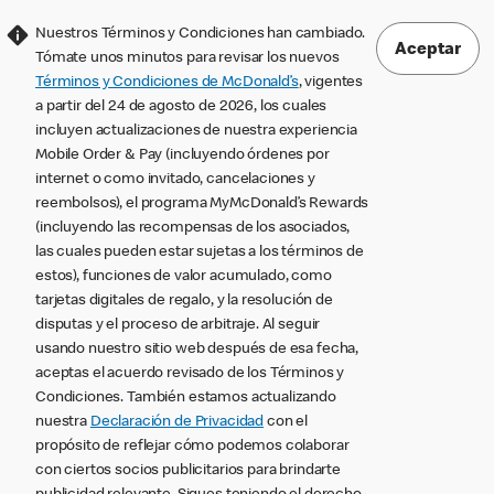
Nuestros Términos y Condiciones han cambiado.
Aceptar
Tómate unos minutos para revisar los nuevos
Términos y Condiciones de McDonald’s
, vigentes
a partir del 24 de agosto de 2026, los cuales
incluyen actualizaciones de nuestra experiencia
Mobile Order & Pay (incluyendo órdenes por
internet o como invitado, cancelaciones y
reembolsos), el programa MyMcDonald’s Rewards
(incluyendo las recompensas de los asociados,
las cuales pueden estar sujetas a los términos de
estos), funciones de valor acumulado, como
tarjetas digitales de regalo, y la resolución de
disputas y el proceso de arbitraje. Al seguir
usando nuestro sitio web después de esa fecha,
aceptas el acuerdo revisado de los Términos y
Condiciones. También estamos actualizando
nuestra
Declaración de Privacidad
con el
propósito de reflejar cómo podemos colaborar
con ciertos socios publicitarios para brindarte