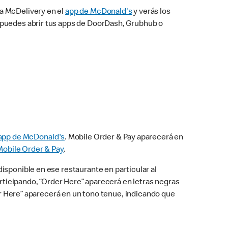
na McDelivery en el
app de McDonald's
y verás los
n puedes abrir tus apps de DoorDash, Grubhub o
app de McDonald's
. Mobile Order & Pay aparecerá en
Mobile Order & Pay
.
isponible en ese restaurante en particular al
articipando, “Order Here” aparecerá en letras negras
der Here” aparecerá en un tono tenue, indicando que