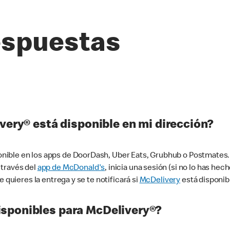
espuestas
very® está disponible en mi dirección?
ible en los apps de DoorDash, Uber Eats, Grubhub o Postmates. 
 través del
app de McDonald's
, inicia una sesión (si no lo has he
 quieres la entrega y se te notificará si
McDelivery
está disponib
sponibles para McDelivery®?