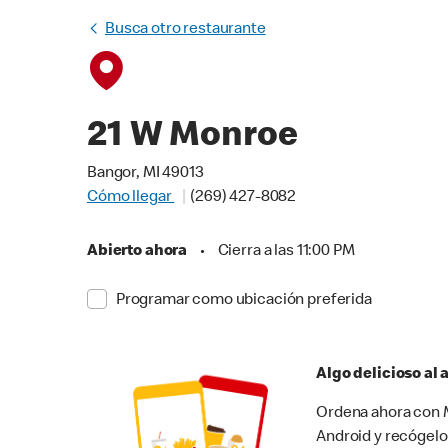
Busca otro restaurante
21 W Monroe
Bangor, MI 49013
Cómo llegar
(269) 427-8082
Abierto ahora
•
Cierra a las 11:00 PM
Programar como ubicación preferida
Algo delicioso al
Ordena ahora con M
Android y recógelo