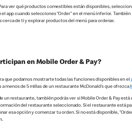
 Para ver qué productos comestibles están disponibles, seleccio
n el app cuando selecciones “Order” en el menú inferior. Tambié
 cerca de ti y explorar productos del menú para ordenar.
rticipan en Mobile Order & Pay?
para que podamos mostrarte todas las funciones disponibles en el
 a menos de 5 millas de un restaurante McDonald’s que ofrezca
 un restaurante, también podrás ver si Mobile Order & Pay está d
información del restaurante seleccionado. Si el restaurante está p
ccionar esa opción y comenzar tu orden. Si no está disponible, “Or
n.