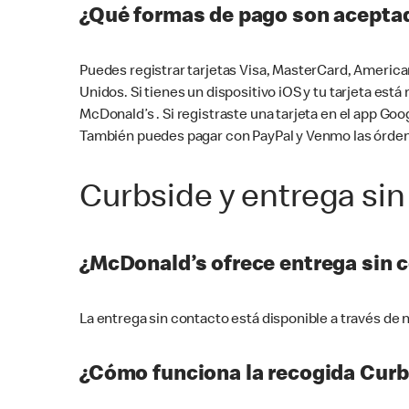
¿Qué formas de pago son aceptad
Puedes registrar tarjetas Visa, MasterCard, America
Unidos. Si tienes un dispositivo iOS y tu tarjeta es
McDonald’s . Si registraste una tarjeta en el app 
También puedes pagar con PayPal y Venmo las órden
Curbside y entrega sin
¿McDonald’s ofrece entrega sin 
La entrega sin contacto está disponible a través d
¿Cómo funciona la recogida Curb