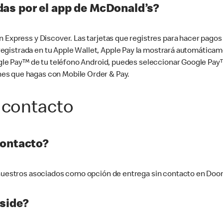
as por el app de McDonald’s?
n Express y Discover. Las tarjetas que registres para hacer pago
tá registrada en tu Apple Wallet, Apple Pay la mostrará automáti
Google Pay™ de tu teléfono Android, puedes seleccionar Google P
es que hagas con Mobile Order & Pay.
 contacto
contacto?
e nuestros asociados como opción de entrega sin contacto en Doo
side?