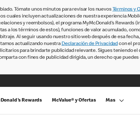
iado. Tómate unos minutos para revisar los nuevos
Términos y 
, los cuales incluyen actualizaciones de nuestra experiencia Mobi
ncelaciones y reembolsos), el programa MyMcDonald’s Rewards (
tas a los términos de estos), funciones de valor acumulado, como 
rbitraje. Al seguir usando nuestro sitio web después de esa fecha
stamos actualizando nuestra
Declaración de Privacidad
con el pro
citarios para brindarte publicidad relevante. Sigues teniendo el
omparta con fines de publicidad dirigida, un derecho que puedes 
Donald's Rewards
McValue® y Ofertas
Mas