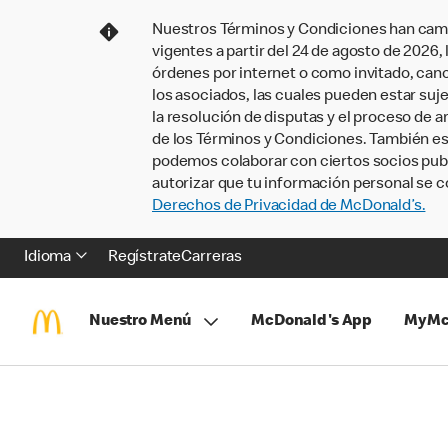
Nuestros Términos y Condiciones han camb
vigentes a partir del 24 de agosto de 2026
órdenes por internet o como invitado, ca
los asociados, las cuales pueden estar suje
la resolución de disputas y el proceso de a
de los Términos y Condiciones. También e
podemos colaborar con ciertos socios publi
autorizar que tu información personal se c
Derechos de Privacidad de McDonald’s.
Idioma
Regístrate
Carreras
Nuestro Menú
McDonald's App
MyMc