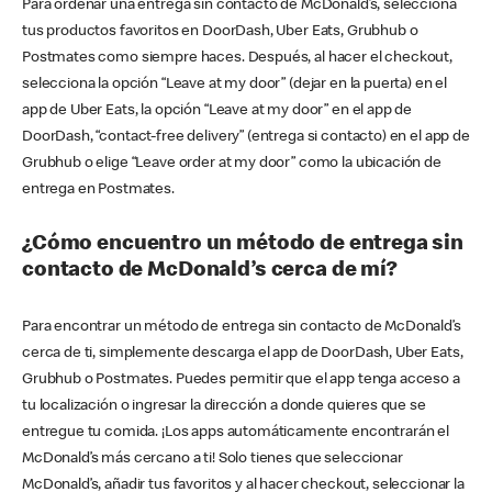
Para ordenar una entrega sin contacto de McDonald’s, selecciona
tus productos favoritos en DoorDash, Uber Eats, Grubhub o
Postmates como siempre haces. Después, al hacer el checkout,
selecciona la opción “Leave at my door” (dejar en la puerta) en el
app de Uber Eats, la opción “Leave at my door” en el app de
DoorDash, “contact-free delivery” (entrega si contacto) en el app de
Grubhub o elige “Leave order at my door” como la ubicación de
entrega en Postmates.
¿Cómo encuentro un método de entrega sin
contacto de McDonald’s cerca de mí?
Para encontrar un método de entrega sin contacto de McDonald’s
cerca de ti, simplemente descarga el app de DoorDash, Uber Eats,
Grubhub o Postmates. Puedes permitir que el app tenga acceso a
tu localización o ingresar la dirección a donde quieres que se
entregue tu comida. ¡Los apps automáticamente encontrarán el
McDonald’s más cercano a ti! Solo tienes que seleccionar
McDonald’s, añadir tus favoritos y al hacer checkout, seleccionar la