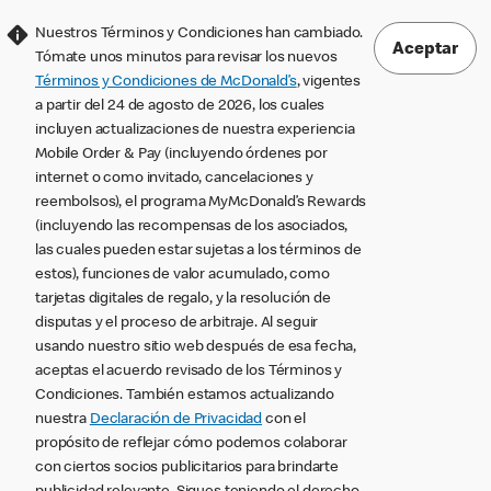
Nuestros Términos y Condiciones han cambiado.
Aceptar
Tómate unos minutos para revisar los nuevos
Términos y Condiciones de McDonald’s
, vigentes
a partir del 24 de agosto de 2026, los cuales
incluyen actualizaciones de nuestra experiencia
Mobile Order & Pay (incluyendo órdenes por
internet o como invitado, cancelaciones y
reembolsos), el programa MyMcDonald’s Rewards
(incluyendo las recompensas de los asociados,
las cuales pueden estar sujetas a los términos de
estos), funciones de valor acumulado, como
tarjetas digitales de regalo, y la resolución de
disputas y el proceso de arbitraje. Al seguir
usando nuestro sitio web después de esa fecha,
aceptas el acuerdo revisado de los Términos y
Condiciones. También estamos actualizando
nuestra
Declaración de Privacidad
con el
propósito de reflejar cómo podemos colaborar
con ciertos socios publicitarios para brindarte