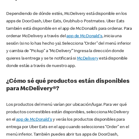
Dependiendo de dónde estés, McDelivery está disponible en los
apps de DoorDash, Uber Eats, Grubhub o Postmates. Uber Eats
también está disponible en el app de McDonald’s para ordenar. Para
ordenar McDelivery a través del
app de McDonald's
, inicia una
sesión (si no lo has hecho ya). Selecciona “Order” del menú inferior
y cambia de “Pickup” a “McDelivery’” Ingresa la dirección donde
quieres la entrega y se te notificará si
McDelivery
está disponible
donde estás a través de nuestro app.
¿Cómo sé qué productos están disponibles
para McDelivery®?
Los productos del menú varían por ubicación/lugar. Para ver qué
productos comestibles están disponibles, selecciona McDelivery
en el
app de McDonald's
y verás los productos disponibles para
entrega por Uber Eats en el app cuando selecciones “Order” en el
menú inferior. También puedes abrir tus apps de DoorDash,