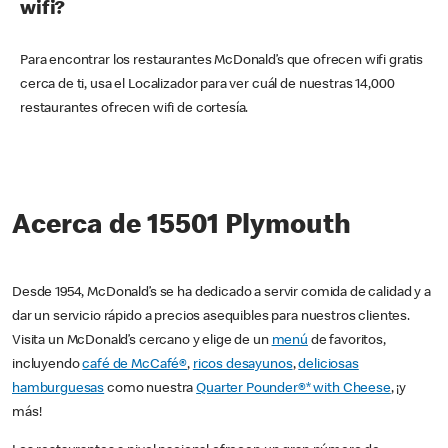
wifi?
Para encontrar los restaurantes McDonald’s que ofrecen wifi gratis
cerca de ti, usa el Localizador para ver cuál de nuestras 14,000
restaurantes ofrecen wifi de cortesía.
Acerca de 15501 Plymouth
Desde 1954, McDonald’s se ha dedicado a servir comida de calidad y a
dar un servicio rápido a precios asequibles para nuestros clientes.
Visita un McDonald’s cercano y elige de un
menú
de favoritos,
incluyendo
café de McCafé®
,
ricos desayunos
,
deliciosas
hamburguesas
como nuestra
Quarter Pounder®* with Cheese
, ¡y
más!