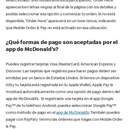
seleccionado. Si el restaurante está participando, “Order Here”
aparecerá en letras negras al final de la página con los detalles y
podrás seleccionar esa opción y comenzar tu orden. Si no está
disponible, “Order Here” aparecerá en un tono tenue, indicando
que Mobile Order & Pay no está activado en esa ubicación.
¿Qué formas de pago son aceptadas por el
app de McDonald’s?
Puedes registrar tarjetas Visa, MasterCard, American Express y
Discover. Las tarjetas que registres para hacer pagos deben ser
emitidas por un banco de Estados Unidos. Si tienes un dispositivo
iOS y tu tarjeta está registrada en tu Apple Wallet, Apple Pay la
mostrará automáticamente como una opción de pago dentro del
app de McDonald’s . Si registraste una tarjeta en el app Google
Pay™ de tu teléfono Android, puedes seleccionar Google Pay™
como método de pago en el
app de McDonald’s
. También puedes
pagar con PayPal y Venmo las órdenes que hagas con Mobile Order
& Pay.