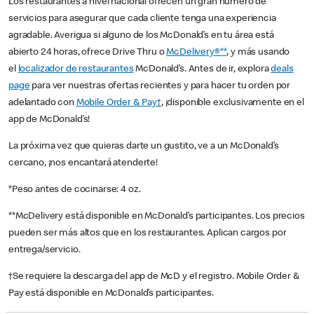
Los restaurantes a nivel nacional ofrecen un gran número de
servicios para asegurar que cada cliente tenga una experiencia
agradable. Averigua si alguno de los McDonald’s en tu área está
abierto 24 horas, ofrece Drive Thru o
McDelivery®**
, y más usando
el
localizador de restaurantes
McDonald’s. Antes de ir, explora
deals
page
para ver nuestras ofertas recientes y para hacer tu orden por
adelantado con
Mobile Order & Pay†
, ¡disponible exclusivamente en el
app de McDonald’s!
La próxima vez que quieras darte un gustito, ve a un McDonald’s
cercano, ¡nos encantará atenderte!
*Peso antes de cocinarse: 4 oz.
**McDelivery está disponible en McDonald’s participantes. Los precios
pueden ser más altos que en los restaurantes. Aplican cargos por
entrega/servicio.
†Se requiere la descarga del app de McD y el registro. Mobile Order &
Pay está disponible en McDonald’s participantes.