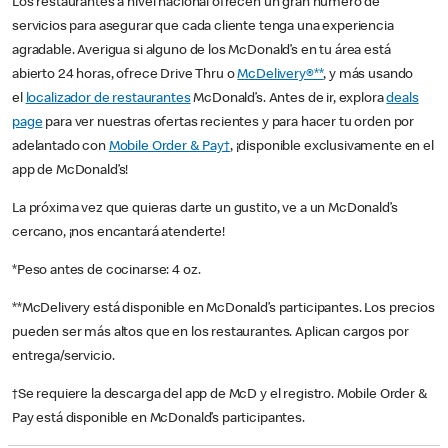
Los restaurantes a nivel nacional ofrecen un gran número de
servicios para asegurar que cada cliente tenga una experiencia
agradable. Averigua si alguno de los McDonald’s en tu área está
abierto 24 horas, ofrece Drive Thru o
McDelivery®**
, y más usando
el
localizador de restaurantes
McDonald’s. Antes de ir, explora
deals
page
para ver nuestras ofertas recientes y para hacer tu orden por
adelantado con
Mobile Order & Pay†
, ¡disponible exclusivamente en el
app de McDonald’s!
La próxima vez que quieras darte un gustito, ve a un McDonald’s
cercano, ¡nos encantará atenderte!
*Peso antes de cocinarse: 4 oz.
**McDelivery está disponible en McDonald’s participantes. Los precios
pueden ser más altos que en los restaurantes. Aplican cargos por
entrega/servicio.
†Se requiere la descarga del app de McD y el registro. Mobile Order &
Pay está disponible en McDonald’s participantes.