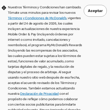
Nuestros Términos y Condiciones han cambiado.
Aceptar
Tómate unos minutos para revisar los nuevos
Términos y Condiciones de McDonald’s
, vigentes
a partir del 24 de agosto de 2026, los cuales
incluyen actualizaciones de nuestra experiencia
Mobile Order & Pay (incluyendo órdenes por
internet o como invitado, cancelaciones y
reembolsos), el programa MyMcDonald’s Rewards
(incluyendo las recompensas de los asociados,
las cuales pueden estar sujetas a los términos de
estos), funciones de valor acumulado, como
tarjetas digitales de regalo, y la resolución de
disputas y el proceso de arbitraje. Al seguir
usando nuestro sitio web después de esa fecha,
aceptas el acuerdo revisado de los Términos y
Condiciones. También estamos actualizando
nuestra
Declaración de Privacidad
con el
propósito de reflejar cómo podemos colaborar
con ciertos socios publicitarios para brindarte