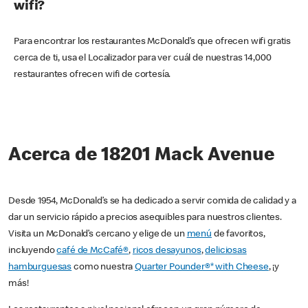
wifi?
Para encontrar los restaurantes McDonald’s que ofrecen wifi gratis
cerca de ti, usa el Localizador para ver cuál de nuestras 14,000
restaurantes ofrecen wifi de cortesía.
Acerca de 18201 Mack Avenue
Desde 1954, McDonald’s se ha dedicado a servir comida de calidad y a
dar un servicio rápido a precios asequibles para nuestros clientes.
Visita un McDonald’s cercano y elige de un
menú
de favoritos,
incluyendo
café de McCafé®
,
ricos desayunos
,
deliciosas
hamburguesas
como nuestra
Quarter Pounder®* with Cheese
, ¡y
más!