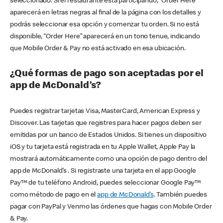
seleccionado. Si el restaurante está participando, “Order Here”
aparecerá en letras negras al final de la página con los detalles y
podrás seleccionar esa opción y comenzar tu orden. Si no está
disponible, “Order Here” aparecerá en un tono tenue, indicando
que Mobile Order & Pay no está activado en esa ubicación.
¿Qué formas de pago son aceptadas por el
app de McDonald’s?
Puedes registrar tarjetas Visa, MasterCard, American Express y
Discover. Las tarjetas que registres para hacer pagos deben ser
emitidas por un banco de Estados Unidos. Si tienes un dispositivo
iOS y tu tarjeta está registrada en tu Apple Wallet, Apple Pay la
mostrará automáticamente como una opción de pago dentro del
app de McDonald’s . Si registraste una tarjeta en el app Google
Pay™ de tu teléfono Android, puedes seleccionar Google Pay™
como método de pago en el
app de McDonald’s
. También puedes
pagar con PayPal y Venmo las órdenes que hagas con Mobile Order
& Pay.