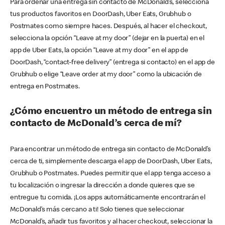
Para ordenar una entrega sin contacto de McDonald’s, selecciona
tus productos favoritos en DoorDash, Uber Eats, Grubhub o
Postmates como siempre haces. Después, al hacer el checkout,
selecciona la opción “Leave at my door” (dejar en la puerta) en el
app de Uber Eats, la opción “Leave at my door” en el app de
DoorDash, “contact-free delivery” (entrega si contacto) en el app de
Grubhub o elige “Leave order at my door” como la ubicación de
entrega en Postmates.
¿Cómo encuentro un método de entrega sin
contacto de McDonald’s cerca de mí?
Para encontrar un método de entrega sin contacto de McDonald’s
cerca de ti, simplemente descarga el app de DoorDash, Uber Eats,
Grubhub o Postmates. Puedes permitir que el app tenga acceso a
tu localización o ingresar la dirección a donde quieres que se
entregue tu comida. ¡Los apps automáticamente encontrarán el
McDonald’s más cercano a ti! Solo tienes que seleccionar
McDonald’s, añadir tus favoritos y al hacer checkout, seleccionar la