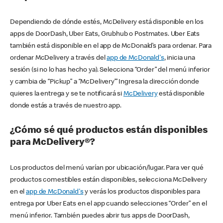
Dependiendo de dónde estés, McDelivery está disponible en los
apps de DoorDash, Uber Eats, Grubhub o Postmates. Uber Eats
también está disponible en el app de McDonald’s para ordenar. Para
ordenar McDelivery a través del
app de McDonald's
, inicia una
sesión (si no lo has hecho ya). Selecciona “Order” del menú inferior
y cambia de “Pickup” a “McDelivery’” Ingresa la dirección donde
quieres la entrega y se te notificará si
McDelivery
está disponible
donde estás a través de nuestro app.
¿Cómo sé qué productos están disponibles
para McDelivery®?
Los productos del menú varían por ubicación/lugar. Para ver qué
productos comestibles están disponibles, selecciona McDelivery
en el
app de McDonald's
y verás los productos disponibles para
entrega por Uber Eats en el app cuando selecciones “Order” en el
menú inferior. También puedes abrir tus apps de DoorDash,