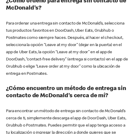
¿Cómo ordeno para entrega sin contacto de
McDonald’s?
Para ordenar una entrega sin contacto de McDonald’s, selecciona
tus productos favoritos en DoorDash, Uber Eats, Grubhub o
Postmates como siempre haces. Después, al hacer el checkout,
selecciona la opción “Leave at my door” (dejar en la puerta) en el
app de Uber Eats, la opción “Leave at my door” en el app de
DoorDash, “contact-free delivery” (entrega si contacto) en el app de
Grubhub o elige “Leave order at my door” como la ubicación de
entrega en Postmates.
¿Cómo encuentro un método de entrega sin
contacto de McDonald’s cerca de mí?
Para encontrar un método de entrega sin contacto de McDonald’s
cerca de ti, simplemente descarga el app de DoorDash, Uber Eats,
Grubhub o Postmates. Puedes permitir que el app tenga acceso a
tu localización o ingresar la dirección a donde quieres que se