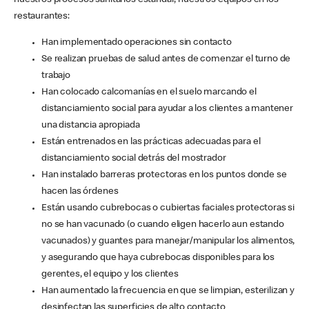
nuestros procesos sanitarios estándar, nuestros equipos en los
restaurantes:
Han implementado operaciones sin contacto
Se realizan pruebas de salud antes de comenzar el turno de
trabajo
Han colocado calcomanías en el suelo marcando el
distanciamiento social para ayudar a los clientes a mantener
una distancia apropiada
Están entrenados en las prácticas adecuadas para el
distanciamiento social detrás del mostrador
Han instalado barreras protectoras en los puntos donde se
hacen las órdenes
Están usando cubrebocas o cubiertas faciales protectoras si
no se han vacunado (o cuando eligen hacerlo aun estando
vacunados) y guantes para manejar/manipular los alimentos,
y asegurando que haya cubrebocas disponibles para los
gerentes, el equipo y los clientes
Han aumentado la frecuencia en que se limpian, esterilizan y
desinfectan las superficies de alto contacto