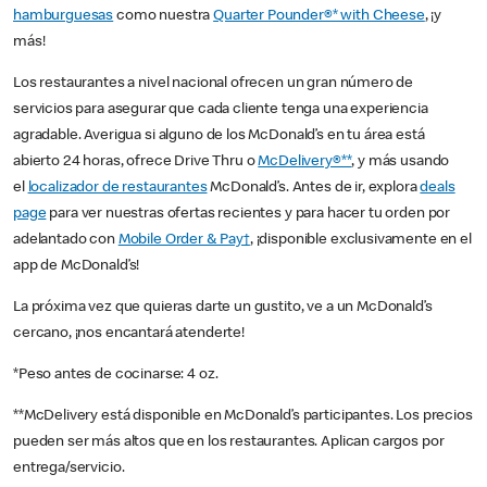
hamburguesas
como nuestra
Quarter Pounder®* with Cheese
, ¡y
más!
Los restaurantes a nivel nacional ofrecen un gran número de
servicios para asegurar que cada cliente tenga una experiencia
agradable. Averigua si alguno de los McDonald’s en tu área está
abierto 24 horas, ofrece Drive Thru o
McDelivery®**
, y más usando
el
localizador de restaurantes
McDonald’s. Antes de ir, explora
deals
page
para ver nuestras ofertas recientes y para hacer tu orden por
adelantado con
Mobile Order & Pay†
, ¡disponible exclusivamente en el
app de McDonald’s!
La próxima vez que quieras darte un gustito, ve a un McDonald’s
cercano, ¡nos encantará atenderte!
*Peso antes de cocinarse: 4 oz.
**McDelivery está disponible en McDonald’s participantes. Los precios
pueden ser más altos que en los restaurantes. Aplican cargos por
entrega/servicio.