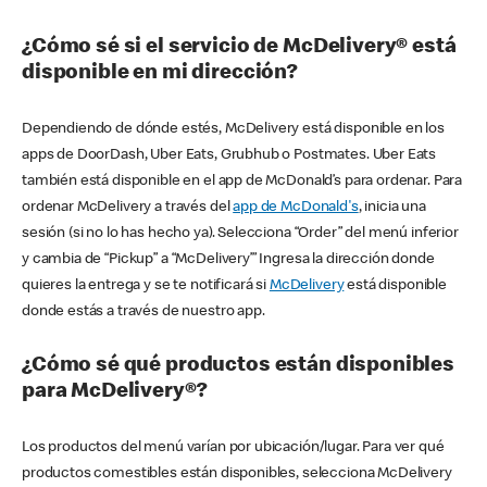
¿Cómo sé si el servicio de McDelivery® está
disponible en mi dirección?
Dependiendo de dónde estés, McDelivery está disponible en los
apps de DoorDash, Uber Eats, Grubhub o Postmates. Uber Eats
también está disponible en el app de McDonald’s para ordenar. Para
ordenar McDelivery a través del
app de McDonald's
, inicia una
sesión (si no lo has hecho ya). Selecciona “Order” del menú inferior
y cambia de “Pickup” a “McDelivery’” Ingresa la dirección donde
quieres la entrega y se te notificará si
McDelivery
está disponible
donde estás a través de nuestro app.
¿Cómo sé qué productos están disponibles
para McDelivery®?
Los productos del menú varían por ubicación/lugar. Para ver qué
productos comestibles están disponibles, selecciona McDelivery