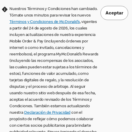
Nuestros Términos y Condiciones han cambiado.
Aceptar
Tómate unos minutos para revisar los nuevos
Términos y Condiciones de McDonald’s
, vigentes
a partir del 24 de agosto de 2026, los cuales
incluyen actualizaciones de nuestra experiencia
Mobile Order & Pay (incluyendo órdenes por
internet o como invitado, cancelaciones y
reembolsos), el programa MyMcDonald’s Rewards
(incluyendo las recompensas de los asociados,
las cuales pueden estar sujetas a los términos de
estos), funciones de valor acumulado, como
tarjetas digitales de regalo, y la resolución de
disputas y el proceso de arbitraje. Al seguir
usando nuestro sitio web después de esa fecha,
aceptas el acuerdo revisado de los Términos y
Condiciones. También estamos actualizando
nuestra
Declaración de Privacidad
con el
propósito de reflejar cómo podemos colaborar
con ciertos socios publicitarios para brindarte