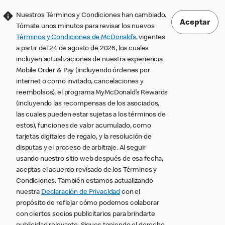
Nuestros Términos y Condiciones han cambiado.
Aceptar
Tómate unos minutos para revisar los nuevos
Términos y Condiciones de McDonald’s
, vigentes
a partir del 24 de agosto de 2026, los cuales
incluyen actualizaciones de nuestra experiencia
Mobile Order & Pay (incluyendo órdenes por
internet o como invitado, cancelaciones y
reembolsos), el programa MyMcDonald’s Rewards
(incluyendo las recompensas de los asociados,
las cuales pueden estar sujetas a los términos de
estos), funciones de valor acumulado, como
tarjetas digitales de regalo, y la resolución de
disputas y el proceso de arbitraje. Al seguir
usando nuestro sitio web después de esa fecha,
aceptas el acuerdo revisado de los Términos y
Condiciones. También estamos actualizando
nuestra
Declaración de Privacidad
con el
propósito de reflejar cómo podemos colaborar
con ciertos socios publicitarios para brindarte