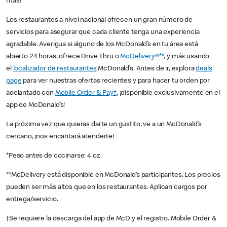
más!
Los restaurantes a nivel nacional ofrecen un gran número de
servicios para asegurar que cada cliente tenga una experiencia
agradable. Averigua si alguno de los McDonald’s en tu área está
abierto 24 horas, ofrece Drive Thru o
McDelivery®**
, y más usando
el
localizador de restaurantes
McDonald’s. Antes de ir, explora
deals
page
para ver nuestras ofertas recientes y para hacer tu orden por
adelantado con
Mobile Order & Pay†
, ¡disponible exclusivamente en el
app de McDonald’s!
La próxima vez que quieras darte un gustito, ve a un McDonald’s
cercano, ¡nos encantará atenderte!
*Peso antes de cocinarse: 4 oz.
**McDelivery está disponible en McDonald’s participantes. Los precios
pueden ser más altos que en los restaurantes. Aplican cargos por
entrega/servicio.
†Se requiere la descarga del app de McD y el registro. Mobile Order &