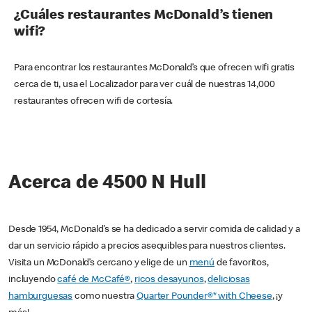
¿Cuáles restaurantes McDonald’s tienen
wifi?
Para encontrar los restaurantes McDonald’s que ofrecen wifi gratis
cerca de ti, usa el Localizador para ver cuál de nuestras 14,000
restaurantes ofrecen wifi de cortesía.
Acerca de 4500 N Hull
Desde 1954, McDonald’s se ha dedicado a servir comida de calidad y a
dar un servicio rápido a precios asequibles para nuestros clientes.
Visita un McDonald’s cercano y elige de un
menú
de favoritos,
incluyendo
café de McCafé®
,
ricos desayunos
,
deliciosas
hamburguesas
como nuestra
Quarter Pounder®* with Cheese
, ¡y