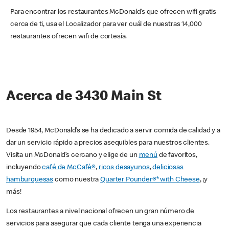
Para encontrar los restaurantes McDonald’s que ofrecen wifi gratis
cerca de ti, usa el Localizador para ver cuál de nuestras 14,000
restaurantes ofrecen wifi de cortesía.
Acerca de 3430 Main St
Desde 1954, McDonald’s se ha dedicado a servir comida de calidad y a
dar un servicio rápido a precios asequibles para nuestros clientes.
Visita un McDonald’s cercano y elige de un
menú
de favoritos,
incluyendo
café de McCafé®
,
ricos desayunos
,
deliciosas
hamburguesas
como nuestra
Quarter Pounder®* with Cheese
, ¡y
más!
Los restaurantes a nivel nacional ofrecen un gran número de
servicios para asegurar que cada cliente tenga una experiencia