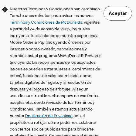
Nuestros Términos y Condiciones han cambiado.
Aceptar
Tómate unos minutos para revisar los nuevos
Términos y Condiciones de McDonald’s
, vigentes
a partir del 24 de agosto de 2026, los cuales
incluyen actualizaciones de nuestra experiencia
Mobile Order & Pay (incluyendo órdenes por
internet o como invitado, cancelaciones y
reembolsos), el programa MyMcDonald’s Rewards
(incluyendo las recompensas de los asociados,
las cuales pueden estar sujetas a los términos de
estos), funciones de valor acumulado, como
tarjetas digitales de regalo, y la resolución de
disputas y el proceso de arbitraje. Al seguir
usando nuestro sitio web después de esa fecha,
aceptas el acuerdo revisado de los Términos y
Condiciones. También estamos actualizando
nuestra
Declaración de Privacidad
con el
propósito de reflejar cómo podemos colaborar
con ciertos socios publicitarios para brindarte