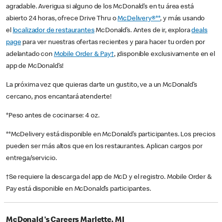
agradable. Averigua si alguno de los McDonald’s en tu área está
abierto 24 horas, ofrece Drive Thru o
McDelivery®**
, y más usando
el
localizador de restaurantes
McDonald’s. Antes de ir, explora
deals
page
para ver nuestras ofertas recientes y para hacer tu orden por
adelantado con
Mobile Order & Pay†
, ¡disponible exclusivamente en el
app de McDonald’s!
La próxima vez que quieras darte un gustito, ve a un McDonald’s
cercano, ¡nos encantará atenderte!
*Peso antes de cocinarse: 4 oz.
**McDelivery está disponible en McDonald’s participantes. Los precios
pueden ser más altos que en los restaurantes. Aplican cargos por
entrega/servicio.
†Se requiere la descarga del app de McD y el registro. Mobile Order &
Pay está disponible en McDonald’s participantes.
McDonald's Careers Marlette, MI