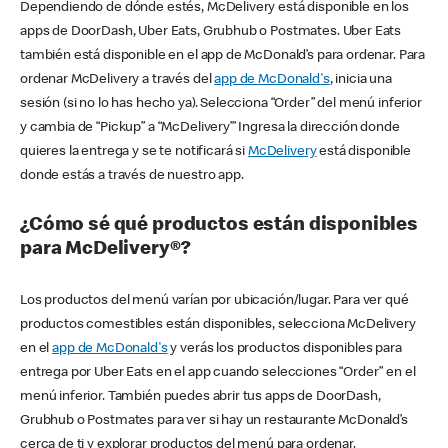
Dependiendo de dónde estés, McDelivery está disponible en los
apps de DoorDash, Uber Eats, Grubhub o Postmates. Uber Eats
también está disponible en el app de McDonald’s para ordenar. Para
ordenar McDelivery a través del
app de McDonald's
, inicia una
sesión (si no lo has hecho ya). Selecciona “Order” del menú inferior
y cambia de “Pickup” a “McDelivery’” Ingresa la dirección donde
quieres la entrega y se te notificará si
McDelivery
está disponible
donde estás a través de nuestro app.
¿Cómo sé qué productos están disponibles
para McDelivery®?
Los productos del menú varían por ubicación/lugar. Para ver qué
productos comestibles están disponibles, selecciona McDelivery
en el
app de McDonald's
y verás los productos disponibles para
entrega por Uber Eats en el app cuando selecciones “Order” en el
menú inferior. También puedes abrir tus apps de DoorDash,
Grubhub o Postmates para ver si hay un restaurante McDonald’s
cerca de ti y explorar productos del menú para ordenar.