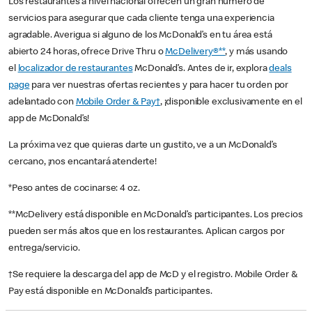
Los restaurantes a nivel nacional ofrecen un gran número de
servicios para asegurar que cada cliente tenga una experiencia
agradable. Averigua si alguno de los McDonald’s en tu área está
abierto 24 horas, ofrece Drive Thru o
McDelivery®**
, y más usando
el
localizador de restaurantes
McDonald’s. Antes de ir, explora
deals
page
para ver nuestras ofertas recientes y para hacer tu orden por
adelantado con
Mobile Order & Pay†
, ¡disponible exclusivamente en el
app de McDonald’s!
La próxima vez que quieras darte un gustito, ve a un McDonald’s
cercano, ¡nos encantará atenderte!
*Peso antes de cocinarse: 4 oz.
**McDelivery está disponible en McDonald’s participantes. Los precios
pueden ser más altos que en los restaurantes. Aplican cargos por
entrega/servicio.
†Se requiere la descarga del app de McD y el registro. Mobile Order &
Pay está disponible en McDonald’s participantes.