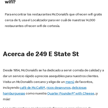
wifi?
Para encontrar los restaurantes McDonald’s que ofrecen wifi gratis
cerca de ti, usa el Localizador para ver cuál de nuestras 14,000
restaurantes ofrecen wifi de cortesía.
Acerca de 249 E State St
Desde 1954, McDonald’s se ha dedicado a servir comida de calidad y a
dar un servicio rápido a precios asequibles para nuestros clientes.
Visita un McDonald’s cercano y elige de un
menú
de favoritos,
incluyendo
café de McCafé®
,
ricos desayunos
,
deliciosas
hamburguesas
como nuestra
Quarter Pounder®* with Cheese
, ¡y
más!