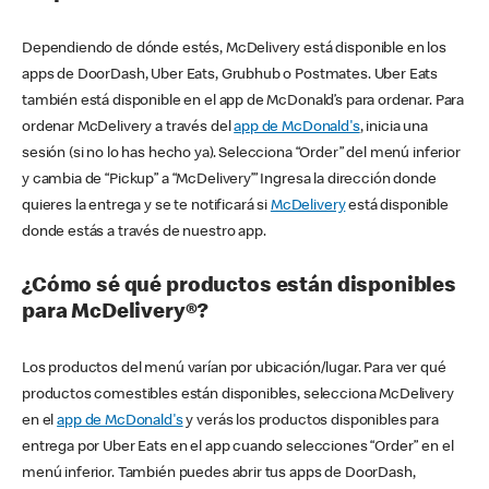
Dependiendo de dónde estés, McDelivery está disponible en los
apps de DoorDash, Uber Eats, Grubhub o Postmates. Uber Eats
también está disponible en el app de McDonald’s para ordenar. Para
ordenar McDelivery a través del
app de McDonald's
, inicia una
sesión (si no lo has hecho ya). Selecciona “Order” del menú inferior
y cambia de “Pickup” a “McDelivery’” Ingresa la dirección donde
quieres la entrega y se te notificará si
McDelivery
está disponible
donde estás a través de nuestro app.
¿Cómo sé qué productos están disponibles
para McDelivery®?
Los productos del menú varían por ubicación/lugar. Para ver qué
productos comestibles están disponibles, selecciona McDelivery
en el
app de McDonald's
y verás los productos disponibles para
entrega por Uber Eats en el app cuando selecciones “Order” en el
menú inferior. También puedes abrir tus apps de DoorDash,