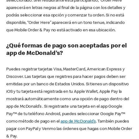
seleccionado. Si el restaurante está participando, “Order Here”
aparecerá en letras negras al final de la página con los detalles y
podrás seleccionar esa opción y comenzar tu orden. Si no está
disponible, “Order Here” aparecerá en un tono tenue, indicando
que Mobile Order & Pay no está activado en esa ubicación.
¿Qué formas de pago son aceptadas por el
app de McDonald’s?
Puedes registrar tarjetas Visa, MasterCard, American Express y
Discover. Las tarjetas que registres para hacer pagos deben ser
emitidas por un banco de Estados Unidos. Si tienes un dispositivo
iOS y tu tarjeta está registrada en tu Apple Wallet, Apple Pay la
mostrará automáticamente como una opción de pago dentro del
app de McDonald’s . Si registraste una tarjeta en el app Google
Pay™ de tu teléfono Android, puedes seleccionar Google Pay™
como método de pago en el
app de McDonald’s
. También puedes
pagar con PayPal y Venmo las órdenes que hagas con Mobile Order
& Pay.