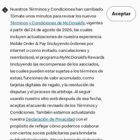
Nuestros Términos y Condiciones han cambiado.
Aceptar
Tómate unos minutos para revisar los nuevos
Términos y Condiciones de McDonald’s
, vigentes
a partir del 24 de agosto de 2026, los cuales
incluyen actualizaciones de nuestra experiencia
Mobile Order & Pay (incluyendo órdenes por
internet o como invitado, cancelaciones y
reembolsos), el programa MyMcDonald’s Rewards
(incluyendo las recompensas de los asociados,
las cuales pueden estar sujetas a los términos de
estos), funciones de valor acumulado, como
tarjetas digitales de regalo, y la resolución de
disputas y el proceso de arbitraje. Al seguir
usando nuestro sitio web después de esa fecha,
aceptas el acuerdo revisado de los Términos y
Condiciones. También estamos actualizando
nuestra
Declaración de Privacidad
con el
propósito de reflejar cómo podemos colaborar
con ciertos socios publicitarios para brindarte