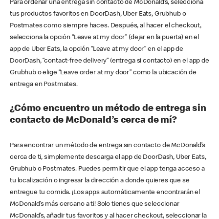
Para ordenar una entrega sin contacto de McDonald’s, selecciona
tus productos favoritos en DoorDash, Uber Eats, Grubhub o
Postmates como siempre haces. Después, al hacer el checkout,
selecciona la opción “Leave at my door” (dejar en la puerta) en el
app de Uber Eats, la opción “Leave at my door” en el app de
DoorDash, “contact-free delivery” (entrega si contacto) en el app de
Grubhub o elige “Leave order at my door” como la ubicación de
entrega en Postmates.
¿Cómo encuentro un método de entrega sin
contacto de McDonald’s cerca de mí?
Para encontrar un método de entrega sin contacto de McDonald’s
cerca de ti, simplemente descarga el app de DoorDash, Uber Eats,
Grubhub o Postmates. Puedes permitir que el app tenga acceso a
tu localización o ingresar la dirección a donde quieres que se
entregue tu comida. ¡Los apps automáticamente encontrarán el
McDonald’s más cercano a ti! Solo tienes que seleccionar
McDonald’s, añadir tus favoritos y al hacer checkout, seleccionar la