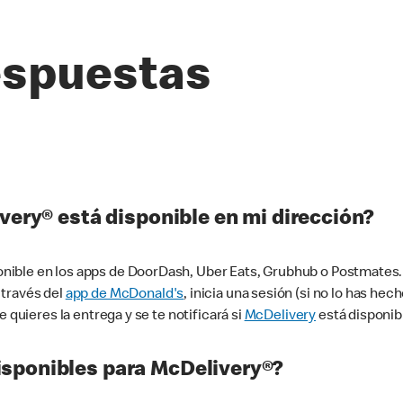
espuestas
very® está disponible en mi dirección?
ible en los apps de DoorDash, Uber Eats, Grubhub o Postmates. 
 través del
app de McDonald's
, inicia una sesión (si no lo has he
 quieres la entrega y se te notificará si
McDelivery
está disponib
sponibles para McDelivery®?