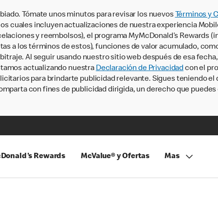
iado. Tómate unos minutos para revisar los nuevos
Términos y 
, los cuales incluyen actualizaciones de nuestra experiencia Mobi
ncelaciones y reembolsos), el programa MyMcDonald’s Rewards (
tas a los términos de estos), funciones de valor acumulado, como 
rbitraje. Al seguir usando nuestro sitio web después de esa fecha
stamos actualizando nuestra
Declaración de Privacidad
con el pro
citarios para brindarte publicidad relevante. Sigues teniendo el
omparta con fines de publicidad dirigida, un derecho que puedes 
Donald's Rewards
McValue® y Ofertas
Mas