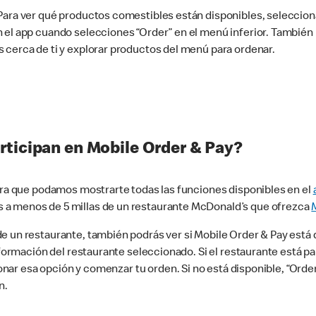
 Para ver qué productos comestibles están disponibles, seleccio
n el app cuando selecciones “Order” en el menú inferior. Tambié
 cerca de ti y explorar productos del menú para ordenar.
rticipan en Mobile Order & Pay?
para que podamos mostrarte todas las funciones disponibles en el
 a menos de 5 millas de un restaurante McDonald’s que ofrezca
 un restaurante, también podrás ver si Mobile Order & Pay está d
información del restaurante seleccionado. Si el restaurante está p
ccionar esa opción y comenzar tu orden. Si no está disponible, “Or
n.