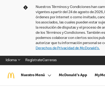
Nuestros Términos y Condiciones han camb
vigentes a partir del 24 de agosto de 2026
órdenes por internet o como invitado, ca
los asociados, las cuales pueden estar suje
la resolución de disputas y el proceso de a
de los Términos y Condiciones. También e
podemos colaborar con ciertos socios publi
autorizar que tu información personal se c
Derechos de Privacidad de McDonald’s.
Idioma
Regístrate
Carreras
Nuestro Menú
McDonald's App
MyMc