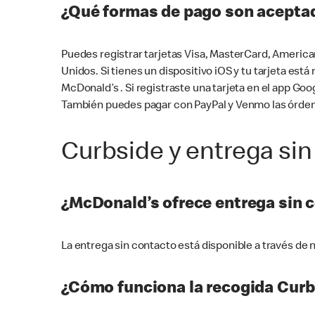
¿Qué formas de pago son aceptad
Puedes registrar tarjetas Visa, MasterCard, America
Unidos. Si tienes un dispositivo iOS y tu tarjeta es
McDonald’s . Si registraste una tarjeta en el app 
También puedes pagar con PayPal y Venmo las órden
Curbside y entrega sin
¿McDonald’s ofrece entrega sin 
La entrega sin contacto está disponible a través d
¿Cómo funciona la recogida Curb