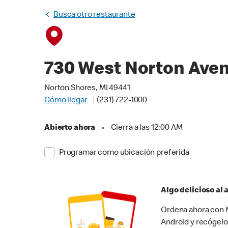
Busca otro restaurante
730 West Norton Ave
Norton Shores, MI 49441
Cómo llegar
(231) 722-1000
Abierto ahora
•
Cierra a las 12:00 AM
Programar como ubicación preferida
Algo delicioso al
Ordena ahora con M
Android y recógelo