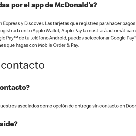
as por el app de McDonald’s?
n Express y Discover. Las tarjetas que registres para hacer pago
tá registrada en tu Apple Wallet, Apple Pay la mostrará automáti
Google Pay™ de tu teléfono Android, puedes seleccionar Google P
es que hagas con Mobile Order & Pay.
 contacto
contacto?
e nuestros asociados como opción de entrega sin contacto en Doo
side?