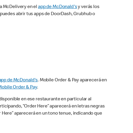
na McDelivery en el
app de McDonald's
y verás los
n puedes abrir tus apps de DoorDash, Grubhub o
app de McDonald's
. Mobile Order & Pay aparecerá en
Mobile Order & Pay
.
isponible en ese restaurante en particular al
articipando, “Order Here” aparecerá en letras negras
der Here” aparecerá en un tono tenue, indicando que