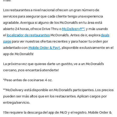
más!
Los restaurantes a nivel nacional ofrecen un gran número de
servicios para asegurar que cada cliente tenga una experiencia
agradable. Averigua si alguno de los McDonald’s en tu área está
abierto 24 horas, ofrece Drive Thru o
McDelivery®**
, y más usando
el
localizador de restaurantes
McDonald’s. Antes de ir, explora
deals
page
para ver nuestras ofertas recientes y para hacer tu orden por
adelantado con
Mobile Order & Pay†
, ¡disponible exclusivamente en el
app de McDonald’s!
La próxima vez que quieras darte un gustito, ve a un McDonald’s
cercano, ¡nos encantará atenderte!
*Peso antes de cocinarse: 4 oz.
**McDelivery está disponible en McDonald’s participantes. Los precios
pueden ser más altos que en los restaurantes. Aplican cargos por
entrega/servicio.
†Se requiere la descarga del app de McD y el registro. Mobile Order &