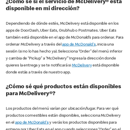
¿Cómo sé si el servicio de McDelivery® está
disponible en mi dirección?
Dependiendo de dónde estés, McDelivery está disponible en los
apps de DoorDash, Uber Eats, Grubhub o Postmates. Uber Eats
también está disponible en el app de McDonald’s para ordenar. Para
ordenar McDelivery a través del
app de McDonald's
, inicia una
sesión (si no lo has hecho ya). Selecciona “Order” del menú inferior
y cambia de “Pickup” a “McDelivery’” Ingresa la dirección donde
quieres la entrega y se te notificará si
McDelivery
está disponible
donde estás a través de nuestro app.
¿Cómo sé qué productos están disponibles
para McDelivery®?
Los productos del menú varían por ubicación/lugar. Para ver qué
productos comestibles están disponibles, selecciona McDelivery
en el
app de McDonald's
y verás los productos disponibles para
entrega por Uber Eats en el app cuando selecciones “Order” en el