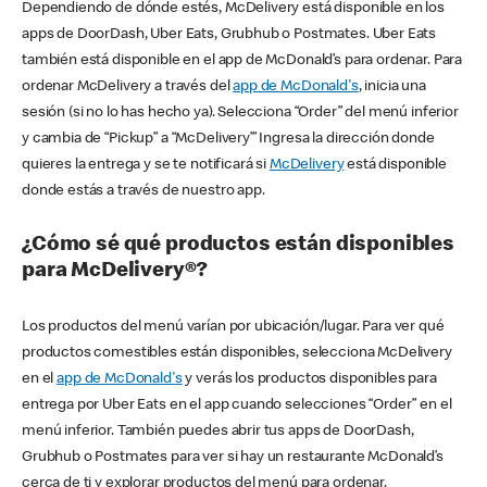
Dependiendo de dónde estés, McDelivery está disponible en los
apps de DoorDash, Uber Eats, Grubhub o Postmates. Uber Eats
también está disponible en el app de McDonald’s para ordenar. Para
ordenar McDelivery a través del
app de McDonald's
, inicia una
sesión (si no lo has hecho ya). Selecciona “Order” del menú inferior
y cambia de “Pickup” a “McDelivery’” Ingresa la dirección donde
quieres la entrega y se te notificará si
McDelivery
está disponible
donde estás a través de nuestro app.
¿Cómo sé qué productos están disponibles
para McDelivery®?
Los productos del menú varían por ubicación/lugar. Para ver qué
productos comestibles están disponibles, selecciona McDelivery
en el
app de McDonald's
y verás los productos disponibles para
entrega por Uber Eats en el app cuando selecciones “Order” en el
menú inferior. También puedes abrir tus apps de DoorDash,
Grubhub o Postmates para ver si hay un restaurante McDonald’s
cerca de ti y explorar productos del menú para ordenar.