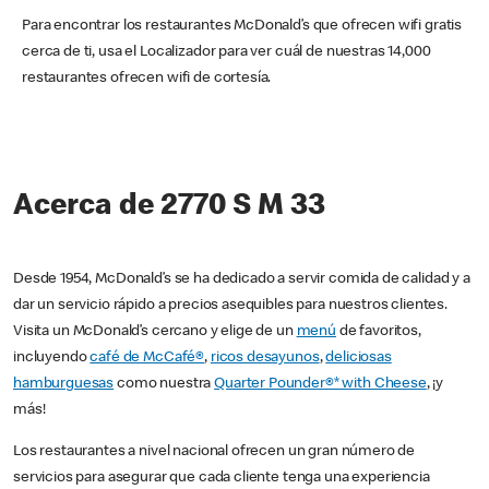
Para encontrar los restaurantes McDonald’s que ofrecen wifi gratis
cerca de ti, usa el Localizador para ver cuál de nuestras 14,000
restaurantes ofrecen wifi de cortesía.
Acerca de 2770 S M 33
Desde 1954, McDonald’s se ha dedicado a servir comida de calidad y a
dar un servicio rápido a precios asequibles para nuestros clientes.
Visita un McDonald’s cercano y elige de un
menú
de favoritos,
incluyendo
café de McCafé®
,
ricos desayunos
,
deliciosas
hamburguesas
como nuestra
Quarter Pounder®* with Cheese
, ¡y
más!
Los restaurantes a nivel nacional ofrecen un gran número de
servicios para asegurar que cada cliente tenga una experiencia