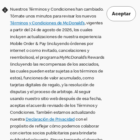
Nuestros Términos y Condiciones han cambiado.
Aceptar
Tómate unos minutos para revisar los nuevos
Términos y Condiciones de McDonald’s
, vigentes
a partir del 24 de agosto de 2026, los cuales
incluyen actualizaciones de nuestra experiencia
Mobile Order & Pay (incluyendo órdenes por
internet o como invitado, cancelaciones y
reembolsos), el programa MyMcDonald’s Rewards
(incluyendo las recompensas de los asociados,
las cuales pueden estar sujetas a los términos de
estos), funciones de valor acumulado, como
tarjetas digitales de regalo, y la resolución de
disputas y el proceso de arbitraje. Al seguir
usando nuestro sitio web después de esa fecha,
aceptas el acuerdo revisado de los Términos y
Condiciones. También estamos actualizando
nuestra
Declaración de Privacidad
con el
propósito de reflejar cómo podemos colaborar
con ciertos socios publicitarios para brindarte