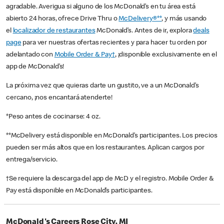
agradable. Averigua si alguno de los McDonald’s en tu área está
abierto 24 horas, ofrece Drive Thru o
McDelivery®**
, y más usando
el
localizador de restaurantes
McDonald’s. Antes de ir, explora
deals
page
para ver nuestras ofertas recientes y para hacer tu orden por
adelantado con
Mobile Order & Pay†
, ¡disponible exclusivamente en el
app de McDonald’s!
La próxima vez que quieras darte un gustito, ve a un McDonald’s
cercano, ¡nos encantará atenderte!
*Peso antes de cocinarse: 4 oz.
**McDelivery está disponible en McDonald’s participantes. Los precios
pueden ser más altos que en los restaurantes. Aplican cargos por
entrega/servicio.
†Se requiere la descarga del app de McD y el registro. Mobile Order &
Pay está disponible en McDonald’s participantes.
McDonald's Careers Rose City, MI