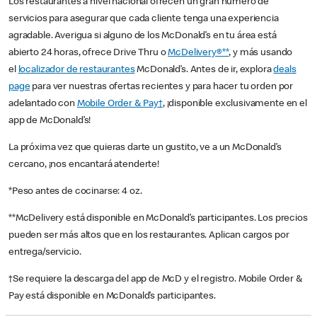
Los restaurantes a nivel nacional ofrecen un gran número de
servicios para asegurar que cada cliente tenga una experiencia
agradable. Averigua si alguno de los McDonald’s en tu área está
abierto 24 horas, ofrece Drive Thru o
McDelivery®**
, y más usando
el
localizador de restaurantes
McDonald’s. Antes de ir, explora
deals
page
para ver nuestras ofertas recientes y para hacer tu orden por
adelantado con
Mobile Order & Pay†
, ¡disponible exclusivamente en el
app de McDonald’s!
La próxima vez que quieras darte un gustito, ve a un McDonald’s
cercano, ¡nos encantará atenderte!
*Peso antes de cocinarse: 4 oz.
**McDelivery está disponible en McDonald’s participantes. Los precios
pueden ser más altos que en los restaurantes. Aplican cargos por
entrega/servicio.
†Se requiere la descarga del app de McD y el registro. Mobile Order &
Pay está disponible en McDonald’s participantes.