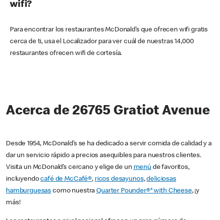
wifi?
Para encontrar los restaurantes McDonald’s que ofrecen wifi gratis
cerca de ti, usa el Localizador para ver cuál de nuestras 14,000
restaurantes ofrecen wifi de cortesía.
Acerca de 26765 Gratiot Avenue
Desde 1954, McDonald’s se ha dedicado a servir comida de calidad y a
dar un servicio rápido a precios asequibles para nuestros clientes.
Visita un McDonald’s cercano y elige de un
menú
de favoritos,
incluyendo
café de McCafé®
,
ricos desayunos
,
deliciosas
hamburguesas
como nuestra
Quarter Pounder®* with Cheese
, ¡y
más!