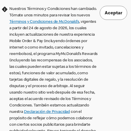
Nuestros Términos y Condiciones han cambiado.
Aceptar
Tómate unos minutos para revisar los nuevos
Términos y Condiciones de McDonald’s
, vigentes
a partir del 24 de agosto de 2026, los cuales
incluyen actualizaciones de nuestra experiencia
Mobile Order & Pay (incluyendo órdenes por
internet o como invitado, cancelaciones y
reembolsos), el programa MyMcDonald’s Rewards
(incluyendo las recompensas de los asociados,
las cuales pueden estar sujetas a los términos de
estos), funciones de valor acumulado, como
tarjetas digitales de regalo, y la resolución de
disputas y el proceso de arbitraje. Al seguir
usando nuestro sitio web después de esa fecha,
aceptas el acuerdo revisado de los Términos y
Condiciones. También estamos actualizando
nuestra
Declaración de Privacidad
con el
propósito de reflejar cómo podemos colaborar
con ciertos socios publicitarios para brindarte