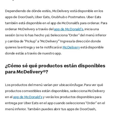
Dependiendo de dónde estés, McDelivery está disponible en los
apps de DoorDash, Uber Eats, Grubhub o Postmates. Uber Eats
también está disponible en el app de McDonald’s para ordenar. Para
ordenar McDelivery a través del
app de McDonald's
, inicia una
sesión (si no lo has hecho ya). Selecciona “Order” del menú inferior
y cambia de “Pickup” a “McDelivery’” Ingresa la dirección donde
quieres la entrega y se te notificará si
McDelivery
está disponible
donde estás a través de nuestro app.
¿Cómo sé qué productos están disponibles
para McDelivery®?
Los productos del menú varían por ubicación/lugar. Para ver qué
productos comestibles están disponibles, selecciona McDelivery
en el
app de McDonald's
y verás los productos disponibles para
entrega por Uber Eats en el app cuando selecciones “Order” en el
menú inferior. También puedes abrir tus apps de DoorDash,