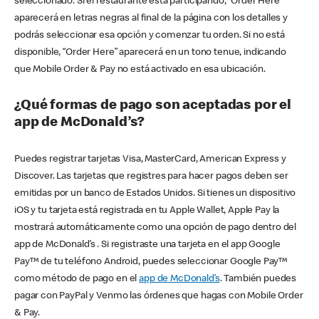
seleccionado. Si el restaurante está participando, “Order Here”
aparecerá en letras negras al final de la página con los detalles y
podrás seleccionar esa opción y comenzar tu orden. Si no está
disponible, “Order Here” aparecerá en un tono tenue, indicando
que Mobile Order & Pay no está activado en esa ubicación.
¿Qué formas de pago son aceptadas por el
app de McDonald’s?
Puedes registrar tarjetas Visa, MasterCard, American Express y
Discover. Las tarjetas que registres para hacer pagos deben ser
emitidas por un banco de Estados Unidos. Si tienes un dispositivo
iOS y tu tarjeta está registrada en tu Apple Wallet, Apple Pay la
mostrará automáticamente como una opción de pago dentro del
app de McDonald’s . Si registraste una tarjeta en el app Google
Pay™ de tu teléfono Android, puedes seleccionar Google Pay™
como método de pago en el
app de McDonald’s
. También puedes
pagar con PayPal y Venmo las órdenes que hagas con Mobile Order
& Pay.