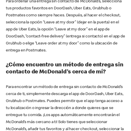
Para ordenar una entrega sin contacto de McDonald’s, selecciona
tus productos favoritos en DoorDash, Uber Eats, Grubhub o
Postmates como siempre haces. Después, al hacer el checkout,
selecciona la opción “Leave at my door” (dejar en la puerta) en el
app de Uber Eats, la opción “Leave at my door” en el app de
DoorDash, “contact-free delivery” (entrega si contacto) en el app de
Grubhub o elige “Leave order at my door” como la ubicación de
entrega en Postmates.
¿Cómo encuentro un método de entrega sin
contacto de McDonald’s cerca de mí?
Para encontrar un método de entrega sin contacto de McDonald’s
cerca de ti, simplemente descarga el app de DoorDash, Uber Eats,
Grubhub o Postmates. Puedes permitir que el app tenga acceso a
tu localización o ingresar la dirección a donde quieres que se
entregue tu comida. ¡Los apps automáticamente encontrarán el
McDonald’s más cercano a ti! Solo tienes que seleccionar
McDonald’s, añadir tus favoritos y al hacer checkout, seleccionar la