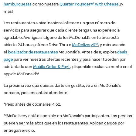
hamburguesas
como nuestra
Quarter Pounder®* with Cheese
, ¡y
más!
Los restaurantes a nivel nacional ofrecen un gran número de
servicios para asegurar que cada cliente tenga una experiencia
agradable. Averigua si alguno de los McDonald’s en tu área está
abierto 24 horas, ofrece Drive Thru o
McDelivery®**
, y más usando
el
localizador de restaurantes
McDonald’s. Antes de ir, explora
deals
page
para ver nuestras ofertas recientes y para hacer tu orden por
adelantado con
Mobile Order & Pay†
, ¡disponible exclusivamente en el
app de McDonald’s!
La próxima vez que quieras darte un gustito, ve a un McDonald’s
cercano, ¡nos encantará atenderte!
*Peso antes de cocinarse: 4 oz.
**McDelivery está disponible en McDonald’s participantes. Los precios
pueden ser más altos que en los restaurantes. Aplican cargos por
entrega/servicio.