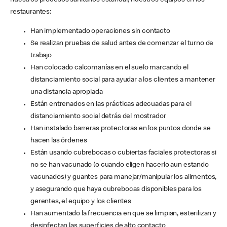
nuestros procesos sanitarios estándar, nuestros equipos en los
restaurantes:
Han implementado operaciones sin contacto
Se realizan pruebas de salud antes de comenzar el turno de
trabajo
Han colocado calcomanías en el suelo marcando el
distanciamiento social para ayudar a los clientes a mantener
una distancia apropiada
Están entrenados en las prácticas adecuadas para el
distanciamiento social detrás del mostrador
Han instalado barreras protectoras en los puntos donde se
hacen las órdenes
Están usando cubrebocas o cubiertas faciales protectoras si
no se han vacunado (o cuando eligen hacerlo aun estando
vacunados) y guantes para manejar/manipular los alimentos,
y asegurando que haya cubrebocas disponibles para los
gerentes, el equipo y los clientes
Han aumentado la frecuencia en que se limpian, esterilizan y
desinfectan las superficies de alto contacto