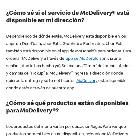
¿Cómo sé si el servicio de McDelivery® está
disponible en mi dirección?
Dependiendo de dónde estés, McDelivery está disponible en los
apps de DoorDash, Uber Eats, Grubhub o Postmates. Uber Eats
también está disponible en el app de McDonald’s para ordenar. Para
ordenar McDelivery a través del
app de McDonald's
, inicia una
sesión (si no lo has hecho ya). Selecciona “Order” del menú inferior
y cambia de “Pickup” a “McDelivery’” Ingresa la dirección donde
quieres la entrega y se te notificará si
McDelivery
está disponible
donde estás a través de nuestro app.
¿Cómo sé qué productos están disponibles
para McDelivery®?
Los productos del menú varían por ubicación/lugar. Para ver qué
productos comestibles están disponibles, selecciona McDelivery