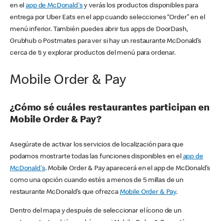
en el
app de McDonald's
y verás los productos disponibles para
entrega por Uber Eats en el app cuando selecciones “Order” en el
menú inferior. También puedes abrir tus apps de DoorDash,
Grubhub o Postmates para ver si hay un restaurante McDonald’s
cerca de ti y explorar productos del menú para ordenar.
Mobile Order & Pay
¿Cómo sé cuáles restaurantes participan en
Mobile Order & Pay?
Asegúrate de activar los servicios de localización para que
podamos mostrarte todas las funciones disponibles en el
app de
McDonald's
. Mobile Order & Pay aparecerá en el app de McDonald’s
como una opción cuando estés a menos de 5 millas de un
restaurante McDonald’s que ofrezca
Mobile Order & Pay
.
Dentro del mapa y después de seleccionar el ícono de un