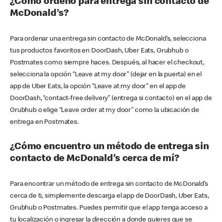
¿Cómo ordeno para entrega sin contacto de
McDonald’s?
Para ordenar una entrega sin contacto de McDonald’s, selecciona
tus productos favoritos en DoorDash, Uber Eats, Grubhub o
Postmates como siempre haces. Después, al hacer el checkout,
selecciona la opción “Leave at my door” (dejar en la puerta) en el
app de Uber Eats, la opción “Leave at my door” en el app de
DoorDash, “contact-free delivery” (entrega si contacto) en el app de
Grubhub o elige “Leave order at my door” como la ubicación de
entrega en Postmates.
¿Cómo encuentro un método de entrega sin
contacto de McDonald’s cerca de mí?
Para encontrar un método de entrega sin contacto de McDonald’s
cerca de ti, simplemente descarga el app de DoorDash, Uber Eats,
Grubhub o Postmates. Puedes permitir que el app tenga acceso a
tu localización o ingresar la dirección a donde quieres que se