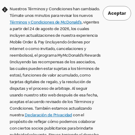
Nuestros Términos y Condiciones han cambiado.
Aceptar
Tómate unos minutos para revisar los nuevos
Términos y Condiciones de McDonald’s
, vigentes
a partir del 24 de agosto de 2026, los cuales
incluyen actualizaciones de nuestra experiencia
Mobile Order & Pay (incluyendo órdenes por
internet o como invitado, cancelaciones y
reembolsos), el programa MyMcDonald’s Rewards
(incluyendo las recompensas de los asociados,
las cuales pueden estar sujetas a los términos de
estos), funciones de valor acumulado, como
tarjetas digitales de regalo, y la resolución de
disputas y el proceso de arbitraje. Al seguir
usando nuestro sitio web después de esa fecha,
aceptas el acuerdo revisado de los Términos y
Condiciones. También estamos actualizando
nuestra
Declaración de Privacidad
con el
propósito de reflejar cómo podemos colaborar
con ciertos socios publicitarios para brindarte