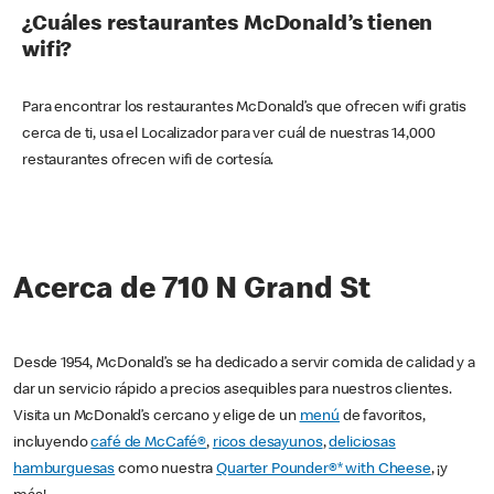
¿Cuáles restaurantes McDonald’s tienen
wifi?
Para encontrar los restaurantes McDonald’s que ofrecen wifi gratis
cerca de ti, usa el Localizador para ver cuál de nuestras 14,000
restaurantes ofrecen wifi de cortesía.
Acerca de 710 N Grand St
Desde 1954, McDonald’s se ha dedicado a servir comida de calidad y a
dar un servicio rápido a precios asequibles para nuestros clientes.
Visita un McDonald’s cercano y elige de un
menú
de favoritos,
incluyendo
café de McCafé®
,
ricos desayunos
,
deliciosas
hamburguesas
como nuestra
Quarter Pounder®* with Cheese
, ¡y