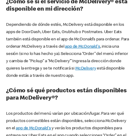
¿Cómo sé si el servicio de McDelivery® está
disponible en mi dirección?
Dependiendo de dónde estés, McDelivery está disponible en los
apps de DoorDash, Uber Eats, Grubhub o Postmates. Uber Eats
también está disponible en el app de McDonald’s para ordenar. Para
ordenar McDelivery a través del
app de McDonald's
, inicia una
sesión (si no lo has hecho ya). Selecciona “Order” del menú inferior
y cambia de “Pickup” a “McDelivery’” Ingresa la dirección donde
quieres la entrega y se te notificará si
McDelivery
está disponible
donde estás a través de nuestro app.
¿Cómo sé qué productos están disponibles
para McDelivery®?
Los productos del menú varían por ubicación/lugar. Para ver qué
productos comestibles están disponibles, selecciona McDelivery
en el
app de McDonald's
y verás los productos disponibles para
entrega por Uber Eats en el app cuando selecciones “Order” en el