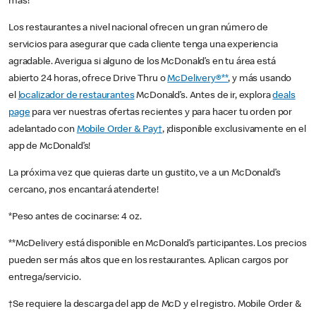
más!
Los restaurantes a nivel nacional ofrecen un gran número de
servicios para asegurar que cada cliente tenga una experiencia
agradable. Averigua si alguno de los McDonald’s en tu área está
abierto 24 horas, ofrece Drive Thru o
McDelivery®**
, y más usando
el
localizador de restaurantes
McDonald’s. Antes de ir, explora
deals
page
para ver nuestras ofertas recientes y para hacer tu orden por
adelantado con
Mobile Order & Pay†
, ¡disponible exclusivamente en el
app de McDonald’s!
La próxima vez que quieras darte un gustito, ve a un McDonald’s
cercano, ¡nos encantará atenderte!
*Peso antes de cocinarse: 4 oz.
**McDelivery está disponible en McDonald’s participantes. Los precios
pueden ser más altos que en los restaurantes. Aplican cargos por
entrega/servicio.
†Se requiere la descarga del app de McD y el registro. Mobile Order &