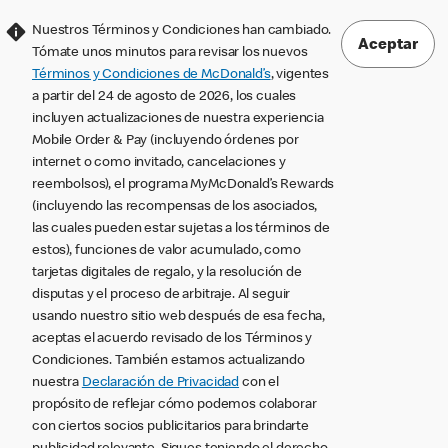
Nuestros Términos y Condiciones han cambiado.
Aceptar
Tómate unos minutos para revisar los nuevos
Términos y Condiciones de McDonald’s
, vigentes
a partir del 24 de agosto de 2026, los cuales
incluyen actualizaciones de nuestra experiencia
Mobile Order & Pay (incluyendo órdenes por
internet o como invitado, cancelaciones y
reembolsos), el programa MyMcDonald’s Rewards
(incluyendo las recompensas de los asociados,
las cuales pueden estar sujetas a los términos de
estos), funciones de valor acumulado, como
tarjetas digitales de regalo, y la resolución de
disputas y el proceso de arbitraje. Al seguir
usando nuestro sitio web después de esa fecha,
aceptas el acuerdo revisado de los Términos y
Condiciones. También estamos actualizando
nuestra
Declaración de Privacidad
con el
propósito de reflejar cómo podemos colaborar
con ciertos socios publicitarios para brindarte