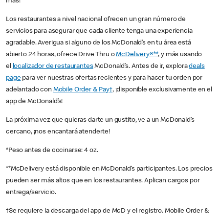
más!
Los restaurantes a nivel nacional ofrecen un gran número de
servicios para asegurar que cada cliente tenga una experiencia
agradable. Averigua si alguno de los McDonald’s en tu área está
abierto 24 horas, ofrece Drive Thru o
McDelivery®**
, y más usando
el
localizador de restaurantes
McDonald’s. Antes de ir, explora
deals
page
para ver nuestras ofertas recientes y para hacer tu orden por
adelantado con
Mobile Order & Pay†
, ¡disponible exclusivamente en el
app de McDonald’s!
La próxima vez que quieras darte un gustito, ve a un McDonald’s
cercano, ¡nos encantará atenderte!
*Peso antes de cocinarse: 4 oz.
**McDelivery está disponible en McDonald’s participantes. Los precios
pueden ser más altos que en los restaurantes. Aplican cargos por
entrega/servicio.
†Se requiere la descarga del app de McD y el registro. Mobile Order &