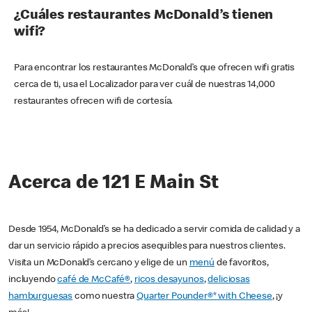
¿Cuáles restaurantes McDonald’s tienen
wifi?
Para encontrar los restaurantes McDonald’s que ofrecen wifi gratis
cerca de ti, usa el Localizador para ver cuál de nuestras 14,000
restaurantes ofrecen wifi de cortesía.
Acerca de 121 E Main St
Desde 1954, McDonald’s se ha dedicado a servir comida de calidad y a
dar un servicio rápido a precios asequibles para nuestros clientes.
Visita un McDonald’s cercano y elige de un
menú
de favoritos,
incluyendo
café de McCafé®
,
ricos desayunos
,
deliciosas
hamburguesas
como nuestra
Quarter Pounder®* with Cheese
, ¡y