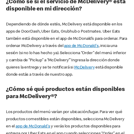
¿Cómo sé si el servicio de McDelivery® está
disponible en mi dirección?
Dependiendo de dónde estés, McDelivery está disponible en los
apps de DoorDash, Uber Eats, Grubhub o Postmates. Uber Eats
también está disponible en el app de McDonald’s para ordenar. Para
ordenar McDelivery a través del
app de McDonald's
, inicia una
sesión (si no lo has hecho ya). Selecciona “Order” del menú inferior
y cambia de “Pickup” a “McDelivery’” Ingresa la dirección donde
quieres la entrega y se te notificará si
McDelivery
está disponible
donde estás a través de nuestro app.
¿Cómo sé qué productos están disponibles
para McDelivery®?
Los productos del menú varían por ubicación/lugar. Para ver qué
productos comestibles están disponibles, selecciona McDelivery
en el
app de McDonald's
y verás los productos disponibles para
entrega por Uber Eats en el app cuando selecciones “Order” en el