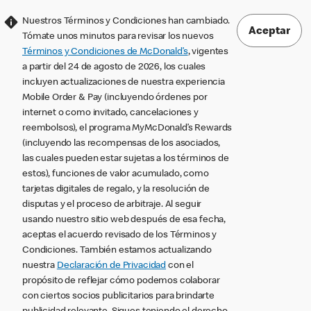
Nuestros Términos y Condiciones han cambiado.
Aceptar
Tómate unos minutos para revisar los nuevos
Términos y Condiciones de McDonald’s
, vigentes
a partir del 24 de agosto de 2026, los cuales
incluyen actualizaciones de nuestra experiencia
Mobile Order & Pay (incluyendo órdenes por
internet o como invitado, cancelaciones y
reembolsos), el programa MyMcDonald’s Rewards
(incluyendo las recompensas de los asociados,
las cuales pueden estar sujetas a los términos de
estos), funciones de valor acumulado, como
tarjetas digitales de regalo, y la resolución de
disputas y el proceso de arbitraje. Al seguir
usando nuestro sitio web después de esa fecha,
aceptas el acuerdo revisado de los Términos y
Condiciones. También estamos actualizando
nuestra
Declaración de Privacidad
con el
propósito de reflejar cómo podemos colaborar
con ciertos socios publicitarios para brindarte