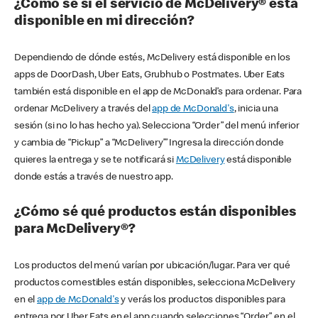
¿Cómo sé si el servicio de McDelivery® está
disponible en mi dirección?
Dependiendo de dónde estés, McDelivery está disponible en los
apps de DoorDash, Uber Eats, Grubhub o Postmates. Uber Eats
también está disponible en el app de McDonald’s para ordenar. Para
ordenar McDelivery a través del
app de McDonald's
, inicia una
sesión (si no lo has hecho ya). Selecciona “Order” del menú inferior
y cambia de “Pickup” a “McDelivery’” Ingresa la dirección donde
quieres la entrega y se te notificará si
McDelivery
está disponible
donde estás a través de nuestro app.
¿Cómo sé qué productos están disponibles
para McDelivery®?
Los productos del menú varían por ubicación/lugar. Para ver qué
productos comestibles están disponibles, selecciona McDelivery
en el
app de McDonald's
y verás los productos disponibles para
entrega por Uber Eats en el app cuando selecciones “Order” en el