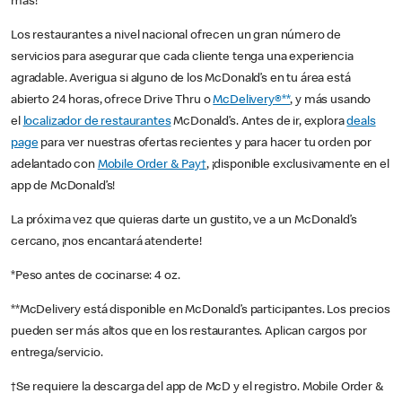
más!
Los restaurantes a nivel nacional ofrecen un gran número de
servicios para asegurar que cada cliente tenga una experiencia
agradable. Averigua si alguno de los McDonald’s en tu área está
abierto 24 horas, ofrece Drive Thru o
McDelivery®**
, y más usando
el
localizador de restaurantes
McDonald’s. Antes de ir, explora
deals
page
para ver nuestras ofertas recientes y para hacer tu orden por
adelantado con
Mobile Order & Pay†
, ¡disponible exclusivamente en el
app de McDonald’s!
La próxima vez que quieras darte un gustito, ve a un McDonald’s
cercano, ¡nos encantará atenderte!
*Peso antes de cocinarse: 4 oz.
**McDelivery está disponible en McDonald’s participantes. Los precios
pueden ser más altos que en los restaurantes. Aplican cargos por
entrega/servicio.
†Se requiere la descarga del app de McD y el registro. Mobile Order &