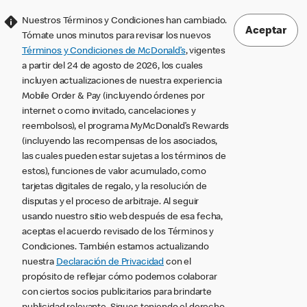
Nuestros Términos y Condiciones han cambiado.
Aceptar
Tómate unos minutos para revisar los nuevos
Términos y Condiciones de McDonald’s
, vigentes
a partir del 24 de agosto de 2026, los cuales
incluyen actualizaciones de nuestra experiencia
Mobile Order & Pay (incluyendo órdenes por
internet o como invitado, cancelaciones y
reembolsos), el programa MyMcDonald’s Rewards
(incluyendo las recompensas de los asociados,
las cuales pueden estar sujetas a los términos de
estos), funciones de valor acumulado, como
tarjetas digitales de regalo, y la resolución de
disputas y el proceso de arbitraje. Al seguir
usando nuestro sitio web después de esa fecha,
aceptas el acuerdo revisado de los Términos y
Condiciones. También estamos actualizando
nuestra
Declaración de Privacidad
con el
propósito de reflejar cómo podemos colaborar
con ciertos socios publicitarios para brindarte