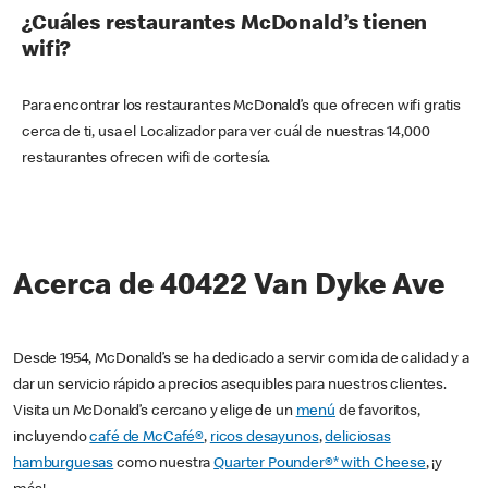
¿Cuáles restaurantes McDonald’s tienen
wifi?
Para encontrar los restaurantes McDonald’s que ofrecen wifi gratis
cerca de ti, usa el Localizador para ver cuál de nuestras 14,000
restaurantes ofrecen wifi de cortesía.
Acerca de 40422 Van Dyke Ave
Desde 1954, McDonald’s se ha dedicado a servir comida de calidad y a
dar un servicio rápido a precios asequibles para nuestros clientes.
Visita un McDonald’s cercano y elige de un
menú
de favoritos,
incluyendo
café de McCafé®
,
ricos desayunos
,
deliciosas
hamburguesas
como nuestra
Quarter Pounder®* with Cheese
, ¡y