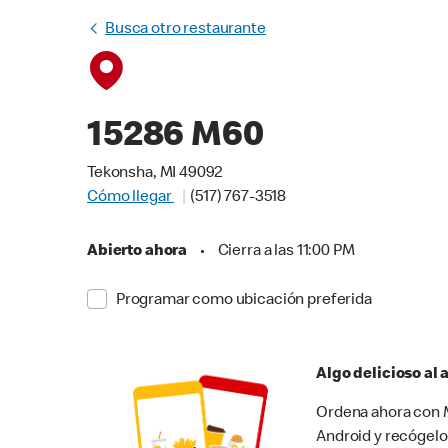
Busca otro restaurante
15286 M60
Tekonsha, MI 49092
Cómo llegar
(517) 767-3518
Abierto ahora
•
Cierra a las 11:00 PM
Programar como ubicación preferida
Algo delicioso al
Ordena ahora con M
Android y recógelo