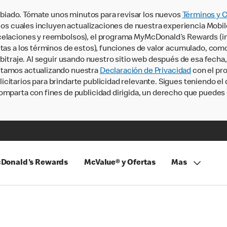
iado. Tómate unos minutos para revisar los nuevos
Términos y 
, los cuales incluyen actualizaciones de nuestra experiencia Mobi
ncelaciones y reembolsos), el programa MyMcDonald’s Rewards (
tas a los términos de estos), funciones de valor acumulado, como 
rbitraje. Al seguir usando nuestro sitio web después de esa fecha
stamos actualizando nuestra
Declaración de Privacidad
con el pro
citarios para brindarte publicidad relevante. Sigues teniendo el
omparta con fines de publicidad dirigida, un derecho que puedes 
Donald's Rewards
McValue® y Ofertas
Mas