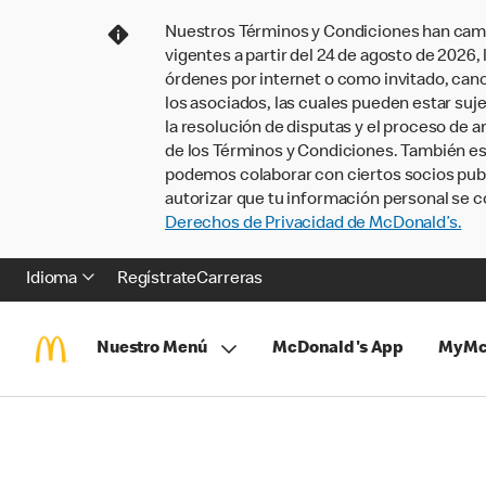
Nuestros Términos y Condiciones han camb
vigentes a partir del 24 de agosto de 2026
órdenes por internet o como invitado, ca
los asociados, las cuales pueden estar suje
la resolución de disputas y el proceso de a
de los Términos y Condiciones. También e
podemos colaborar con ciertos socios publi
autorizar que tu información personal se c
Derechos de Privacidad de McDonald’s.
Idioma
Regístrate
Carreras
Nuestro Menú
McDonald's App
MyMc