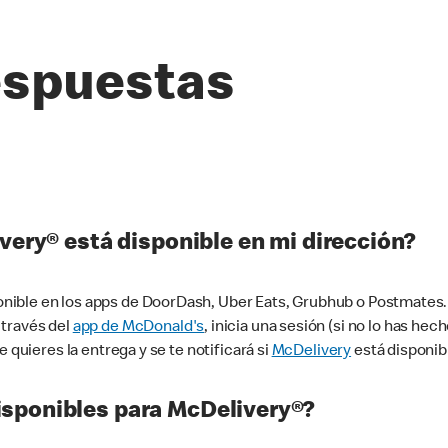
espuestas
very® está disponible en mi dirección?
ible en los apps de DoorDash, Uber Eats, Grubhub o Postmates. 
 través del
app de McDonald's
, inicia una sesión (si no lo has he
 quieres la entrega y se te notificará si
McDelivery
está disponib
sponibles para McDelivery®?