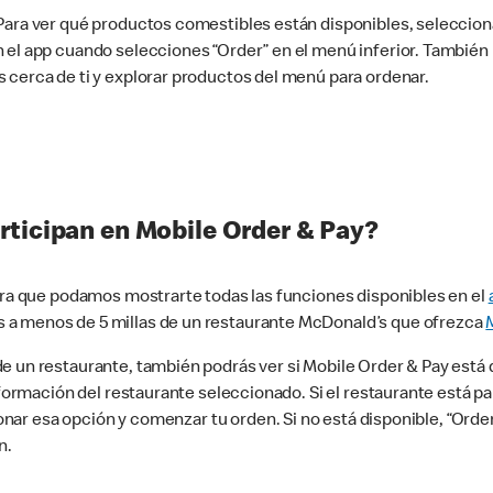
 Para ver qué productos comestibles están disponibles, seleccio
n el app cuando selecciones “Order” en el menú inferior. Tambié
 cerca de ti y explorar productos del menú para ordenar.
rticipan en Mobile Order & Pay?
para que podamos mostrarte todas las funciones disponibles en el
 a menos de 5 millas de un restaurante McDonald’s que ofrezca
 un restaurante, también podrás ver si Mobile Order & Pay está d
información del restaurante seleccionado. Si el restaurante está p
ccionar esa opción y comenzar tu orden. Si no está disponible, “Or
n.