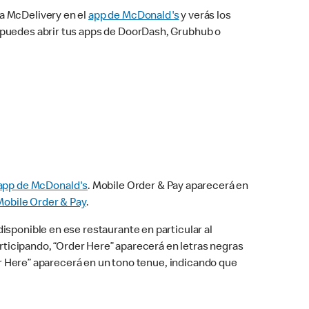
na McDelivery en el
app de McDonald's
y verás los
n puedes abrir tus apps de DoorDash, Grubhub o
app de McDonald's
. Mobile Order & Pay aparecerá en
Mobile Order & Pay
.
isponible en ese restaurante en particular al
articipando, “Order Here” aparecerá en letras negras
der Here” aparecerá en un tono tenue, indicando que