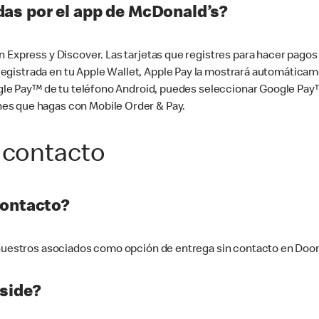
as por el app de McDonald’s?
n Express y Discover. Las tarjetas que registres para hacer pago
tá registrada en tu Apple Wallet, Apple Pay la mostrará automáti
Google Pay™ de tu teléfono Android, puedes seleccionar Google P
es que hagas con Mobile Order & Pay.
 contacto
contacto?
e nuestros asociados como opción de entrega sin contacto en Doo
side?