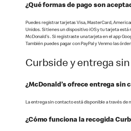
¿Qué formas de pago son aceptad
Puedes registrar tarjetas Visa, MasterCard, America
Unidos. Si tienes un dispositivo iOS y tu tarjeta es
McDonald’s . Si registraste una tarjeta en el app 
También puedes pagar con PayPal y Venmo las órden
Curbside y entrega sin
¿McDonald’s ofrece entrega sin 
La entrega sin contacto está disponible a través d
¿Cómo funciona la recogida Curb