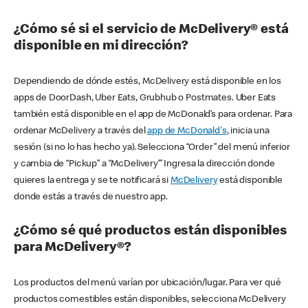
¿Cómo sé si el servicio de McDelivery® está
disponible en mi dirección?
Dependiendo de dónde estés, McDelivery está disponible en los
apps de DoorDash, Uber Eats, Grubhub o Postmates. Uber Eats
también está disponible en el app de McDonald’s para ordenar. Para
ordenar McDelivery a través del
app de McDonald's
, inicia una
sesión (si no lo has hecho ya). Selecciona “Order” del menú inferior
y cambia de “Pickup” a “McDelivery’” Ingresa la dirección donde
quieres la entrega y se te notificará si
McDelivery
está disponible
donde estás a través de nuestro app.
¿Cómo sé qué productos están disponibles
para McDelivery®?
Los productos del menú varían por ubicación/lugar. Para ver qué
productos comestibles están disponibles, selecciona McDelivery