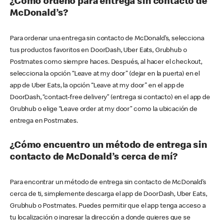
¿Cómo ordeno para entrega sin contacto de
McDonald’s?
Para ordenar una entrega sin contacto de McDonald’s, selecciona
tus productos favoritos en DoorDash, Uber Eats, Grubhub o
Postmates como siempre haces. Después, al hacer el checkout,
selecciona la opción “Leave at my door” (dejar en la puerta) en el
app de Uber Eats, la opción “Leave at my door” en el app de
DoorDash, “contact-free delivery” (entrega si contacto) en el app de
Grubhub o elige “Leave order at my door” como la ubicación de
entrega en Postmates.
¿Cómo encuentro un método de entrega sin
contacto de McDonald’s cerca de mí?
Para encontrar un método de entrega sin contacto de McDonald’s
cerca de ti, simplemente descarga el app de DoorDash, Uber Eats,
Grubhub o Postmates. Puedes permitir que el app tenga acceso a
tu localización o ingresar la dirección a donde quieres que se