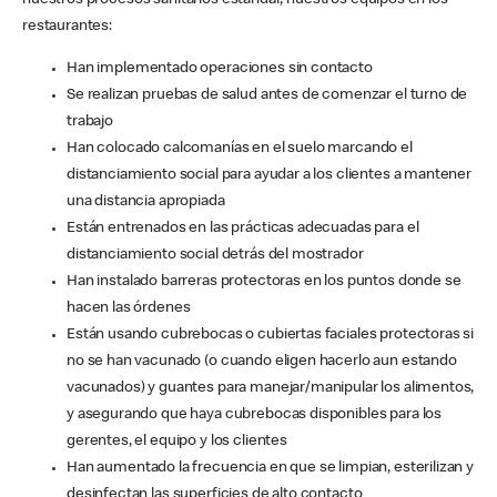
nuestros procesos sanitarios estándar, nuestros equipos en los
restaurantes:
Han implementado operaciones sin contacto
Se realizan pruebas de salud antes de comenzar el turno de
trabajo
Han colocado calcomanías en el suelo marcando el
distanciamiento social para ayudar a los clientes a mantener
una distancia apropiada
Están entrenados en las prácticas adecuadas para el
distanciamiento social detrás del mostrador
Han instalado barreras protectoras en los puntos donde se
hacen las órdenes
Están usando cubrebocas o cubiertas faciales protectoras si
no se han vacunado (o cuando eligen hacerlo aun estando
vacunados) y guantes para manejar/manipular los alimentos,
y asegurando que haya cubrebocas disponibles para los
gerentes, el equipo y los clientes
Han aumentado la frecuencia en que se limpian, esterilizan y
desinfectan las superficies de alto contacto