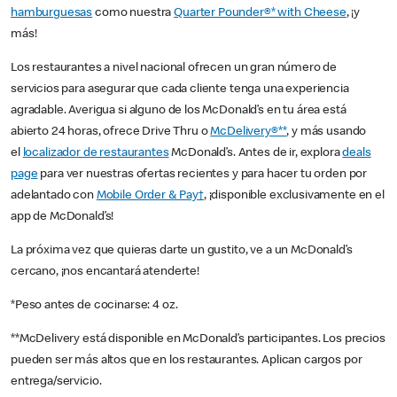
hamburguesas
como nuestra
Quarter Pounder®* with Cheese
, ¡y
más!
Los restaurantes a nivel nacional ofrecen un gran número de
servicios para asegurar que cada cliente tenga una experiencia
agradable. Averigua si alguno de los McDonald’s en tu área está
abierto 24 horas, ofrece Drive Thru o
McDelivery®**
, y más usando
el
localizador de restaurantes
McDonald’s. Antes de ir, explora
deals
page
para ver nuestras ofertas recientes y para hacer tu orden por
adelantado con
Mobile Order & Pay†
, ¡disponible exclusivamente en el
app de McDonald’s!
La próxima vez que quieras darte un gustito, ve a un McDonald’s
cercano, ¡nos encantará atenderte!
*Peso antes de cocinarse: 4 oz.
**McDelivery está disponible en McDonald’s participantes. Los precios
pueden ser más altos que en los restaurantes. Aplican cargos por
entrega/servicio.