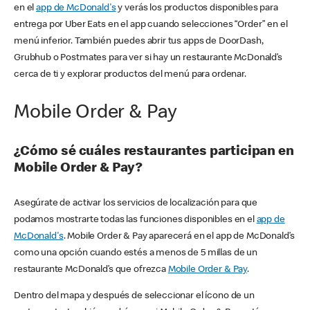
en el
app de McDonald's
y verás los productos disponibles para
entrega por Uber Eats en el app cuando selecciones “Order” en el
menú inferior. También puedes abrir tus apps de DoorDash,
Grubhub o Postmates para ver si hay un restaurante McDonald’s
cerca de ti y explorar productos del menú para ordenar.
Mobile Order & Pay
¿Cómo sé cuáles restaurantes participan en
Mobile Order & Pay?
Asegúrate de activar los servicios de localización para que
podamos mostrarte todas las funciones disponibles en el
app de
McDonald's
. Mobile Order & Pay aparecerá en el app de McDonald’s
como una opción cuando estés a menos de 5 millas de un
restaurante McDonald’s que ofrezca
Mobile Order & Pay
.
Dentro del mapa y después de seleccionar el ícono de un