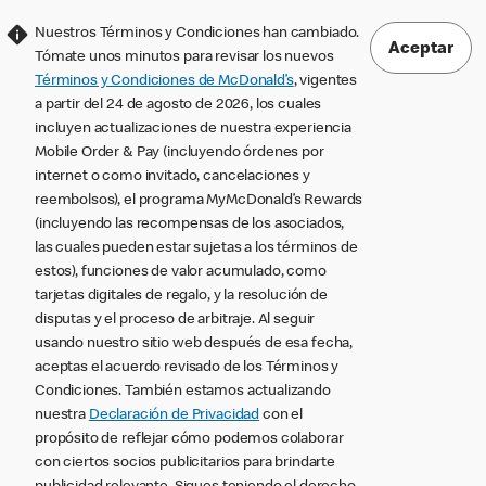
Nuestros Términos y Condiciones han cambiado.
Aceptar
Tómate unos minutos para revisar los nuevos
Términos y Condiciones de McDonald’s
, vigentes
a partir del 24 de agosto de 2026, los cuales
incluyen actualizaciones de nuestra experiencia
Mobile Order & Pay (incluyendo órdenes por
internet o como invitado, cancelaciones y
reembolsos), el programa MyMcDonald’s Rewards
(incluyendo las recompensas de los asociados,
las cuales pueden estar sujetas a los términos de
estos), funciones de valor acumulado, como
tarjetas digitales de regalo, y la resolución de
disputas y el proceso de arbitraje. Al seguir
usando nuestro sitio web después de esa fecha,
aceptas el acuerdo revisado de los Términos y
Condiciones. También estamos actualizando
nuestra
Declaración de Privacidad
con el
propósito de reflejar cómo podemos colaborar
con ciertos socios publicitarios para brindarte