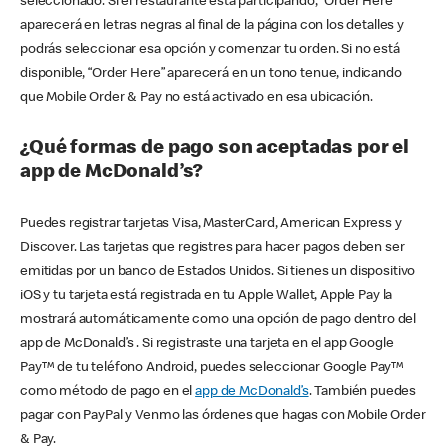
seleccionado. Si el restaurante está participando, “Order Here”
aparecerá en letras negras al final de la página con los detalles y
podrás seleccionar esa opción y comenzar tu orden. Si no está
disponible, “Order Here” aparecerá en un tono tenue, indicando
que Mobile Order & Pay no está activado en esa ubicación.
¿Qué formas de pago son aceptadas por el
app de McDonald’s?
Puedes registrar tarjetas Visa, MasterCard, American Express y
Discover. Las tarjetas que registres para hacer pagos deben ser
emitidas por un banco de Estados Unidos. Si tienes un dispositivo
iOS y tu tarjeta está registrada en tu Apple Wallet, Apple Pay la
mostrará automáticamente como una opción de pago dentro del
app de McDonald’s . Si registraste una tarjeta en el app Google
Pay™ de tu teléfono Android, puedes seleccionar Google Pay™
como método de pago en el
app de McDonald’s
. También puedes
pagar con PayPal y Venmo las órdenes que hagas con Mobile Order
& Pay.