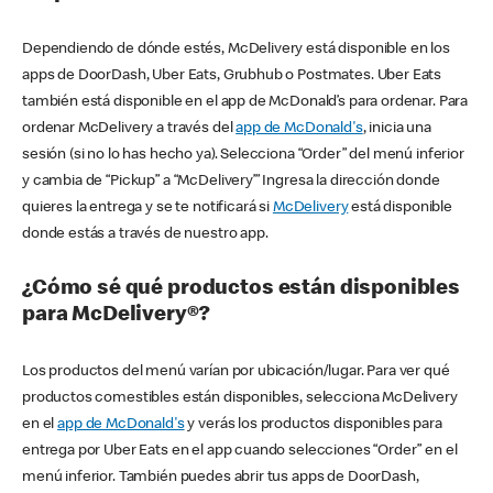
Dependiendo de dónde estés, McDelivery está disponible en los
apps de DoorDash, Uber Eats, Grubhub o Postmates. Uber Eats
también está disponible en el app de McDonald’s para ordenar. Para
ordenar McDelivery a través del
app de McDonald's
, inicia una
sesión (si no lo has hecho ya). Selecciona “Order” del menú inferior
y cambia de “Pickup” a “McDelivery’” Ingresa la dirección donde
quieres la entrega y se te notificará si
McDelivery
está disponible
donde estás a través de nuestro app.
¿Cómo sé qué productos están disponibles
para McDelivery®?
Los productos del menú varían por ubicación/lugar. Para ver qué
productos comestibles están disponibles, selecciona McDelivery
en el
app de McDonald's
y verás los productos disponibles para
entrega por Uber Eats en el app cuando selecciones “Order” en el
menú inferior. También puedes abrir tus apps de DoorDash,