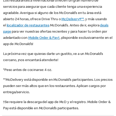
Los restaurantes a nivel nacional ofrecen un gran número de
servicios para asegurar que cada cliente tenga una experiencia
agradable. Averigua si alguno de los McDonald’s en tu área está
abierto 24 horas, ofrece Drive Thru o
McDelivery®**
, y más usando
el
localizador de restaurantes
McDonald’s. Antes de ir, explora
deals
page
para ver nuestras ofertas recientes y para hacer tu orden por
adelantado con
Mobile Order & Pay†
, ¡disponible exclusivamente en el
app de McDonald’s!
La próxima vez que quieras darte un gustito, ve a un McDonald’s
cercano, ¡nos encantará atenderte!
*Peso antes de cocinarse: 4 oz.
**McDelivery está disponible en McDonald’s participantes. Los precios
pueden ser más altos que en los restaurantes. Aplican cargos por
entrega/servicio.
†Se requiere la descarga del app de McD y el registro. Mobile Order &
Pay está disponible en McDonald’s participantes.