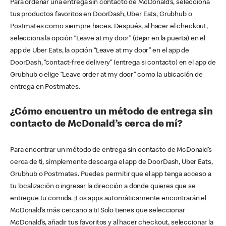
Para ordenar una entrega sin contacto de McDonald’s, selecciona
tus productos favoritos en DoorDash, Uber Eats, Grubhub o
Postmates como siempre haces. Después, al hacer el checkout,
selecciona la opción “Leave at my door” (dejar en la puerta) en el
app de Uber Eats, la opción “Leave at my door” en el app de
DoorDash, “contact-free delivery” (entrega si contacto) en el app de
Grubhub o elige “Leave order at my door” como la ubicación de
entrega en Postmates.
¿Cómo encuentro un método de entrega sin
contacto de McDonald’s cerca de mí?
Para encontrar un método de entrega sin contacto de McDonald’s
cerca de ti, simplemente descarga el app de DoorDash, Uber Eats,
Grubhub o Postmates. Puedes permitir que el app tenga acceso a
tu localización o ingresar la dirección a donde quieres que se
entregue tu comida. ¡Los apps automáticamente encontrarán el
McDonald’s más cercano a ti! Solo tienes que seleccionar
McDonald’s, añadir tus favoritos y al hacer checkout, seleccionar la