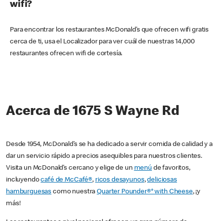
wifi?
Para encontrar los restaurantes McDonald’s que ofrecen wifi gratis
cerca de ti, usa el Localizador para ver cuál de nuestras 14,000
restaurantes ofrecen wifi de cortesía.
Acerca de 1675 S Wayne Rd
Desde 1954, McDonald’s se ha dedicado a servir comida de calidad y a
dar un servicio rápido a precios asequibles para nuestros clientes.
Visita un McDonald’s cercano y elige de un
menú
de favoritos,
incluyendo
café de McCafé®
,
ricos desayunos
,
deliciosas
hamburguesas
como nuestra
Quarter Pounder®* with Cheese
, ¡y
más!