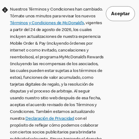
Nuestros Términos y Condiciones han cambiado.
Aceptar
Tómate unos minutos para revisar los nuevos
Términos y Condiciones de McDonald’s
, vigentes
a partir del 24 de agosto de 2026, los cuales
incluyen actualizaciones de nuestra experiencia
Mobile Order & Pay (incluyendo órdenes por
internet o como invitado, cancelaciones y
reembolsos), el programa MyMcDonald’s Rewards
(incluyendo las recompensas de los asociados,
las cuales pueden estar sujetas a los términos de
estos), funciones de valor acumulado, como
tarjetas digitales de regalo, y la resolución de
disputas y el proceso de arbitraje. Al seguir
usando nuestro sitio web después de esa fecha,
aceptas el acuerdo revisado de los Términos y
Condiciones. También estamos actualizando
nuestra
Declaración de Privacidad
con el
propósito de reflejar cómo podemos colaborar
con ciertos socios publicitarios para brindarte