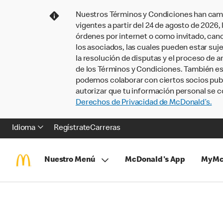
Nuestros Términos y Condiciones han camb
vigentes a partir del 24 de agosto de 2026
órdenes por internet o como invitado, ca
los asociados, las cuales pueden estar suje
la resolución de disputas y el proceso de a
de los Términos y Condiciones. También e
podemos colaborar con ciertos socios publi
autorizar que tu información personal se c
Derechos de Privacidad de McDonald’s.
Idioma
Regístrate
Carreras
Nuestro Menú
McDonald's App
MyMc