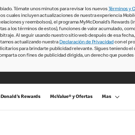
iado. Tómate unos minutos para revisar los nuevos
Términos y 
, los cuales incluyen actualizaciones de nuestra experiencia Mobi
ncelaciones y reembolsos), el programa MyMcDonald’s Rewards (
tas a los términos de estos), funciones de valor acumulado, como 
rbitraje. Al seguir usando nuestro sitio web después de esa fecha
stamos actualizando nuestra
Declaración de Privacidad
con el pro
citarios para brindarte publicidad relevante. Sigues teniendo el
omparta con fines de publicidad dirigida, un derecho que puedes 
Donald's Rewards
McValue® y Ofertas
Mas