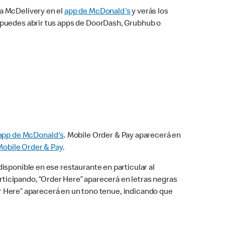
na McDelivery en el
app de McDonald's
y verás los
n puedes abrir tus apps de DoorDash, Grubhub o
app de McDonald's
. Mobile Order & Pay aparecerá en
Mobile Order & Pay
.
isponible en ese restaurante en particular al
articipando, “Order Here” aparecerá en letras negras
der Here” aparecerá en un tono tenue, indicando que