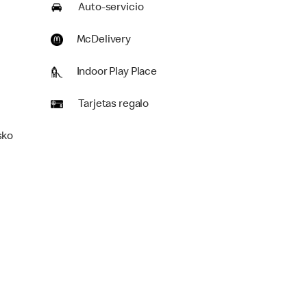
Auto-servicio
McDelivery
Indoor Play Place
Tarjetas regalo
sko