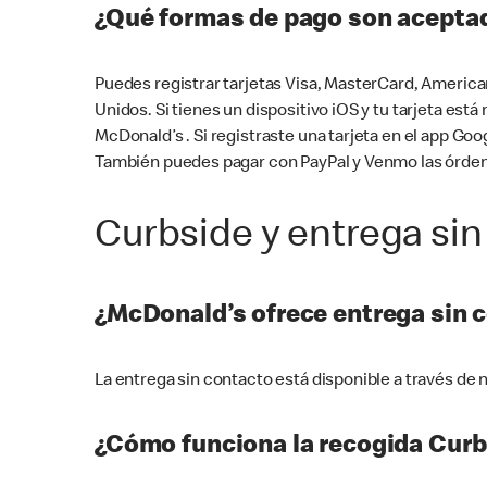
¿Qué formas de pago son aceptad
Puedes registrar tarjetas Visa, MasterCard, America
Unidos. Si tienes un dispositivo iOS y tu tarjeta es
McDonald’s . Si registraste una tarjeta en el app 
También puedes pagar con PayPal y Venmo las órden
Curbside y entrega sin
¿McDonald’s ofrece entrega sin 
La entrega sin contacto está disponible a través d
¿Cómo funciona la recogida Curb