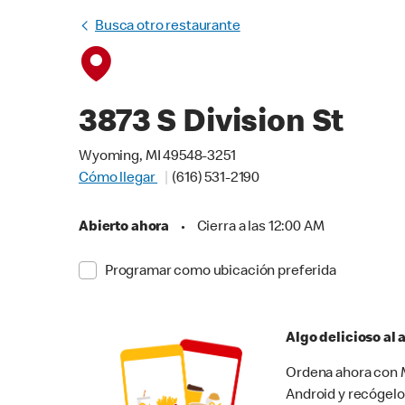
Busca otro restaurante
3873 S Division St
Wyoming, MI 49548-3251
Cómo llegar
(616) 531-2190
Abierto ahora
•
Cierra a las 12:00 AM
Programar como ubicación preferida
Algo delicioso al
Ordena ahora con M
Android y recógelo