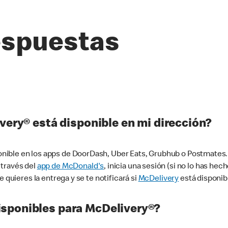
espuestas
very® está disponible en mi dirección?
ible en los apps de DoorDash, Uber Eats, Grubhub o Postmates. 
 través del
app de McDonald's
, inicia una sesión (si no lo has he
 quieres la entrega y se te notificará si
McDelivery
está disponib
sponibles para McDelivery®?