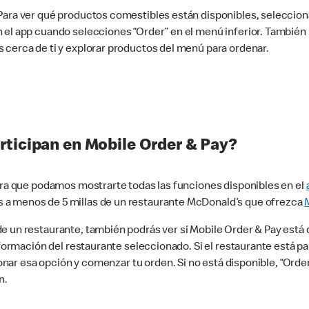
 Para ver qué productos comestibles están disponibles, seleccio
n el app cuando selecciones “Order” en el menú inferior. Tambié
 cerca de ti y explorar productos del menú para ordenar.
rticipan en Mobile Order & Pay?
para que podamos mostrarte todas las funciones disponibles en el
 a menos de 5 millas de un restaurante McDonald’s que ofrezca
 un restaurante, también podrás ver si Mobile Order & Pay está d
información del restaurante seleccionado. Si el restaurante está p
ccionar esa opción y comenzar tu orden. Si no está disponible, “Or
n.