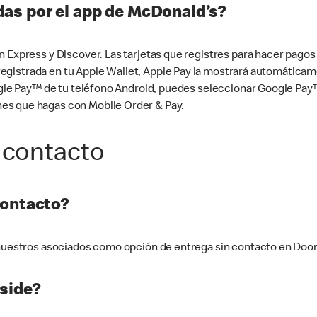
as por el app de McDonald’s?
n Express y Discover. Las tarjetas que registres para hacer pago
tá registrada en tu Apple Wallet, Apple Pay la mostrará automáti
Google Pay™ de tu teléfono Android, puedes seleccionar Google P
es que hagas con Mobile Order & Pay.
 contacto
contacto?
e nuestros asociados como opción de entrega sin contacto en Doo
side?