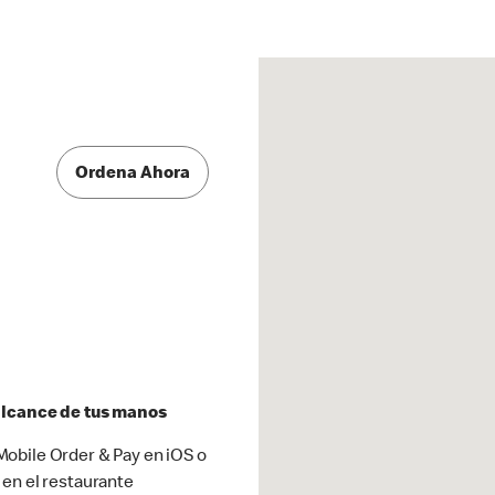
Ordena Ahora
 alcance de tus manos
obile Order & Pay en iOS o
 en el restaurante