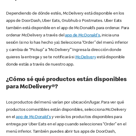
Dependiendo de dónde estés, McDelivery está disponible en los
apps de DoorDash, Uber Eats, Grubhub o Postmates. Uber Eats
también está disponible en el app de McDonald’s para ordenar. Para
ordenar McDelivery a través del
app de McDonald's
, inicia una
sesión (si no lo has hecho ya). Selecciona “Order” del menú inferior
y cambia de “Pickup” a “McDelivery’” Ingresa la dirección donde
quieres la entrega y se te notificará si
McDelivery
está disponible
donde estás a través de nuestro app.
¿Cómo sé qué productos están disponibles
para McDelivery®?
Los productos del menú varían por ubicación/lugar. Para ver qué
productos comestibles están disponibles, selecciona McDelivery
en el
app de McDonald's
y verás los productos disponibles para
entrega por Uber Eats en el app cuando selecciones “Order” en el
menú inferior. También puedes abrir tus apps de DoorDash,