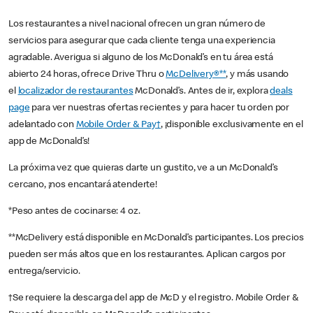
Los restaurantes a nivel nacional ofrecen un gran número de
servicios para asegurar que cada cliente tenga una experiencia
agradable. Averigua si alguno de los McDonald’s en tu área está
abierto 24 horas, ofrece Drive Thru o
McDelivery®**
, y más usando
el
localizador de restaurantes
McDonald’s. Antes de ir, explora
deals
page
para ver nuestras ofertas recientes y para hacer tu orden por
adelantado con
Mobile Order & Pay†
, ¡disponible exclusivamente en el
app de McDonald’s!
La próxima vez que quieras darte un gustito, ve a un McDonald’s
cercano, ¡nos encantará atenderte!
*Peso antes de cocinarse: 4 oz.
**McDelivery está disponible en McDonald’s participantes. Los precios
pueden ser más altos que en los restaurantes. Aplican cargos por
entrega/servicio.
†Se requiere la descarga del app de McD y el registro. Mobile Order &