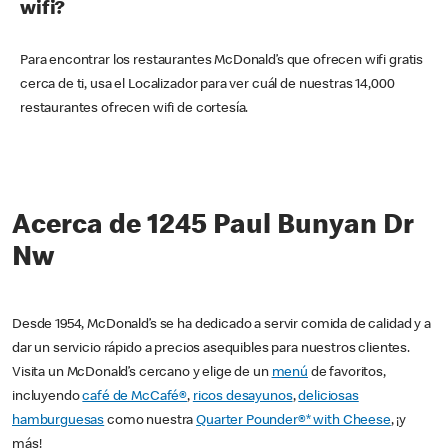
wifi?
Para encontrar los restaurantes McDonald’s que ofrecen wifi gratis
cerca de ti, usa el Localizador para ver cuál de nuestras 14,000
restaurantes ofrecen wifi de cortesía.
Acerca de 1245 Paul Bunyan Dr
Nw
Desde 1954, McDonald’s se ha dedicado a servir comida de calidad y a
dar un servicio rápido a precios asequibles para nuestros clientes.
Visita un McDonald’s cercano y elige de un
menú
de favoritos,
incluyendo
café de McCafé®
,
ricos desayunos
,
deliciosas
hamburguesas
como nuestra
Quarter Pounder®* with Cheese
, ¡y
más!