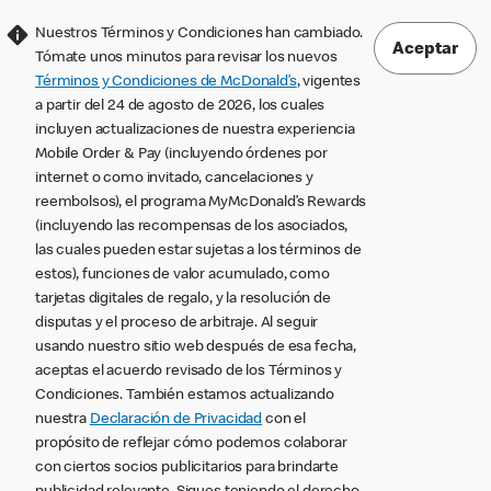
Nuestros Términos y Condiciones han cambiado.
Aceptar
Tómate unos minutos para revisar los nuevos
Términos y Condiciones de McDonald’s
, vigentes
a partir del 24 de agosto de 2026, los cuales
incluyen actualizaciones de nuestra experiencia
Mobile Order & Pay (incluyendo órdenes por
internet o como invitado, cancelaciones y
reembolsos), el programa MyMcDonald’s Rewards
(incluyendo las recompensas de los asociados,
las cuales pueden estar sujetas a los términos de
estos), funciones de valor acumulado, como
tarjetas digitales de regalo, y la resolución de
disputas y el proceso de arbitraje. Al seguir
usando nuestro sitio web después de esa fecha,
aceptas el acuerdo revisado de los Términos y
Condiciones. También estamos actualizando
nuestra
Declaración de Privacidad
con el
propósito de reflejar cómo podemos colaborar
con ciertos socios publicitarios para brindarte