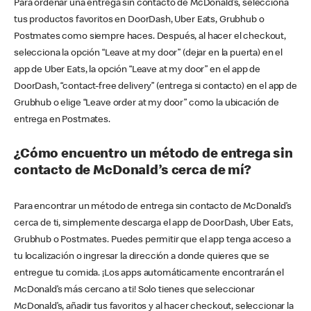
Para ordenar una entrega sin contacto de McDonald’s, selecciona
tus productos favoritos en DoorDash, Uber Eats, Grubhub o
Postmates como siempre haces. Después, al hacer el checkout,
selecciona la opción “Leave at my door” (dejar en la puerta) en el
app de Uber Eats, la opción “Leave at my door” en el app de
DoorDash, “contact-free delivery” (entrega si contacto) en el app de
Grubhub o elige “Leave order at my door” como la ubicación de
entrega en Postmates.
¿Cómo encuentro un método de entrega sin
contacto de McDonald’s cerca de mí?
Para encontrar un método de entrega sin contacto de McDonald’s
cerca de ti, simplemente descarga el app de DoorDash, Uber Eats,
Grubhub o Postmates. Puedes permitir que el app tenga acceso a
tu localización o ingresar la dirección a donde quieres que se
entregue tu comida. ¡Los apps automáticamente encontrarán el
McDonald’s más cercano a ti! Solo tienes que seleccionar
McDonald’s, añadir tus favoritos y al hacer checkout, seleccionar la