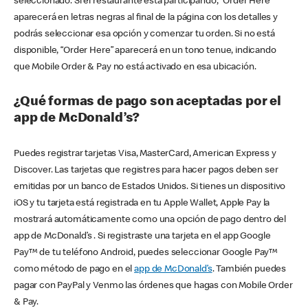
seleccionado. Si el restaurante está participando, “Order Here”
aparecerá en letras negras al final de la página con los detalles y
podrás seleccionar esa opción y comenzar tu orden. Si no está
disponible, “Order Here” aparecerá en un tono tenue, indicando
que Mobile Order & Pay no está activado en esa ubicación.
¿Qué formas de pago son aceptadas por el
app de McDonald’s?
Puedes registrar tarjetas Visa, MasterCard, American Express y
Discover. Las tarjetas que registres para hacer pagos deben ser
emitidas por un banco de Estados Unidos. Si tienes un dispositivo
iOS y tu tarjeta está registrada en tu Apple Wallet, Apple Pay la
mostrará automáticamente como una opción de pago dentro del
app de McDonald’s . Si registraste una tarjeta en el app Google
Pay™ de tu teléfono Android, puedes seleccionar Google Pay™
como método de pago en el
app de McDonald’s
. También puedes
pagar con PayPal y Venmo las órdenes que hagas con Mobile Order
& Pay.