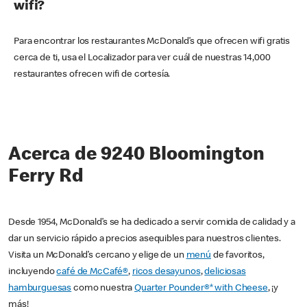
wifi?
Para encontrar los restaurantes McDonald’s que ofrecen wifi gratis
cerca de ti, usa el Localizador para ver cuál de nuestras 14,000
restaurantes ofrecen wifi de cortesía.
Acerca de 9240 Bloomington
Ferry Rd
Desde 1954, McDonald’s se ha dedicado a servir comida de calidad y a
dar un servicio rápido a precios asequibles para nuestros clientes.
Visita un McDonald’s cercano y elige de un
menú
de favoritos,
incluyendo
café de McCafé®
,
ricos desayunos
,
deliciosas
hamburguesas
como nuestra
Quarter Pounder®* with Cheese
, ¡y
más!