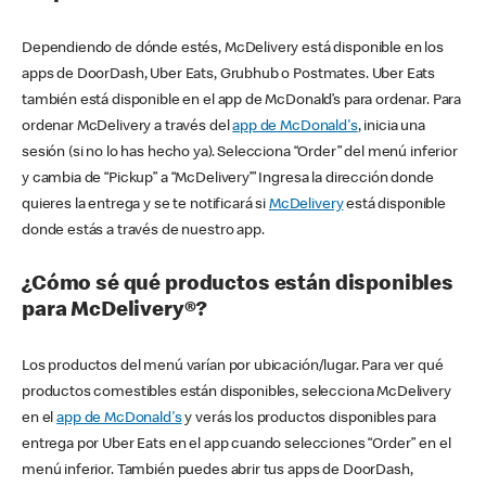
Dependiendo de dónde estés, McDelivery está disponible en los
apps de DoorDash, Uber Eats, Grubhub o Postmates. Uber Eats
también está disponible en el app de McDonald’s para ordenar. Para
ordenar McDelivery a través del
app de McDonald's
, inicia una
sesión (si no lo has hecho ya). Selecciona “Order” del menú inferior
y cambia de “Pickup” a “McDelivery’” Ingresa la dirección donde
quieres la entrega y se te notificará si
McDelivery
está disponible
donde estás a través de nuestro app.
¿Cómo sé qué productos están disponibles
para McDelivery®?
Los productos del menú varían por ubicación/lugar. Para ver qué
productos comestibles están disponibles, selecciona McDelivery
en el
app de McDonald's
y verás los productos disponibles para
entrega por Uber Eats en el app cuando selecciones “Order” en el
menú inferior. También puedes abrir tus apps de DoorDash,