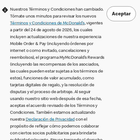
Nuestros Términos y Condiciones han cambiado.
Aceptar
Tómate unos minutos para revisar los nuevos
Términos y Condiciones de McDonald’s
, vigentes
a partir del 24 de agosto de 2026, los cuales
incluyen actualizaciones de nuestra experiencia
Mobile Order & Pay (incluyendo órdenes por
internet o como invitado, cancelaciones y
reembolsos), el programa MyMcDonald’s Rewards
(incluyendo las recompensas de los asociados,
las cuales pueden estar sujetas a los términos de
estos), funciones de valor acumulado, como
tarjetas digitales de regalo, y la resolución de
disputas y el proceso de arbitraje. Al seguir
usando nuestro sitio web después de esa fecha,
aceptas el acuerdo revisado de los Términos y
Condiciones. También estamos actualizando
nuestra
Declaración de Privacidad
con el
propósito de reflejar cómo podemos colaborar
con ciertos socios publicitarios para brindarte