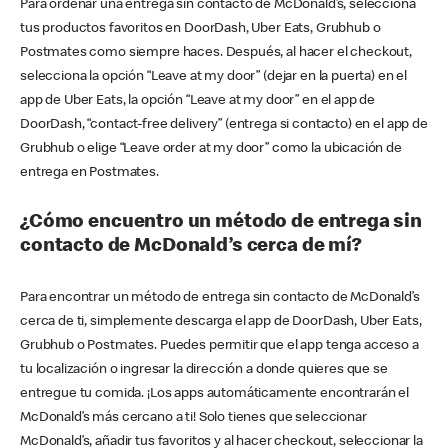
Para ordenar una entrega sin contacto de McDonald’s, selecciona
tus productos favoritos en DoorDash, Uber Eats, Grubhub o
Postmates como siempre haces. Después, al hacer el checkout,
selecciona la opción “Leave at my door” (dejar en la puerta) en el
app de Uber Eats, la opción “Leave at my door” en el app de
DoorDash, “contact-free delivery” (entrega si contacto) en el app de
Grubhub o elige “Leave order at my door” como la ubicación de
entrega en Postmates.
¿Cómo encuentro un método de entrega sin
contacto de McDonald’s cerca de mí?
Para encontrar un método de entrega sin contacto de McDonald’s
cerca de ti, simplemente descarga el app de DoorDash, Uber Eats,
Grubhub o Postmates. Puedes permitir que el app tenga acceso a
tu localización o ingresar la dirección a donde quieres que se
entregue tu comida. ¡Los apps automáticamente encontrarán el
McDonald’s más cercano a ti! Solo tienes que seleccionar
McDonald’s, añadir tus favoritos y al hacer checkout, seleccionar la