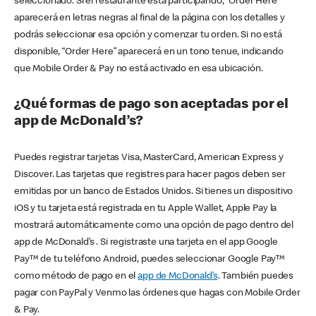
seleccionado. Si el restaurante está participando, “Order Here”
aparecerá en letras negras al final de la página con los detalles y
podrás seleccionar esa opción y comenzar tu orden. Si no está
disponible, “Order Here” aparecerá en un tono tenue, indicando
que Mobile Order & Pay no está activado en esa ubicación.
¿Qué formas de pago son aceptadas por el
app de McDonald’s?
Puedes registrar tarjetas Visa, MasterCard, American Express y
Discover. Las tarjetas que registres para hacer pagos deben ser
emitidas por un banco de Estados Unidos. Si tienes un dispositivo
iOS y tu tarjeta está registrada en tu Apple Wallet, Apple Pay la
mostrará automáticamente como una opción de pago dentro del
app de McDonald’s . Si registraste una tarjeta en el app Google
Pay™ de tu teléfono Android, puedes seleccionar Google Pay™
como método de pago en el
app de McDonald’s
. También puedes
pagar con PayPal y Venmo las órdenes que hagas con Mobile Order
& Pay.