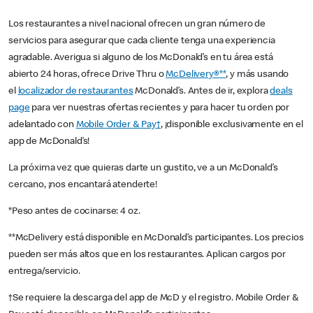
Los restaurantes a nivel nacional ofrecen un gran número de
servicios para asegurar que cada cliente tenga una experiencia
agradable. Averigua si alguno de los McDonald’s en tu área está
abierto 24 horas, ofrece Drive Thru o
McDelivery®**
, y más usando
el
localizador de restaurantes
McDonald’s. Antes de ir, explora
deals
page
para ver nuestras ofertas recientes y para hacer tu orden por
adelantado con
Mobile Order & Pay†
, ¡disponible exclusivamente en el
app de McDonald’s!
La próxima vez que quieras darte un gustito, ve a un McDonald’s
cercano, ¡nos encantará atenderte!
*Peso antes de cocinarse: 4 oz.
**McDelivery está disponible en McDonald’s participantes. Los precios
pueden ser más altos que en los restaurantes. Aplican cargos por
entrega/servicio.
†Se requiere la descarga del app de McD y el registro. Mobile Order &